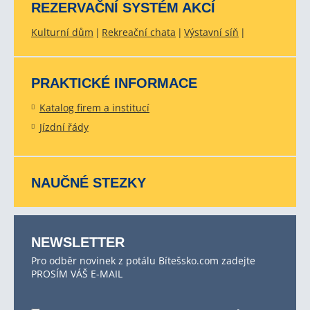
REZERVAČNÍ SYSTÉM AKCÍ
Kulturní dům
Rekreační chata
Výstavní síň
PRAKTICKÉ INFORMACE
Katalog firem a institucí
Jízdní řády
NAUČNÉ STEZKY
NEWSLETTER
Pro odběr novinek z potálu Bítešsko.com zadejte
PROSÍM VÁŠ E-MAIL