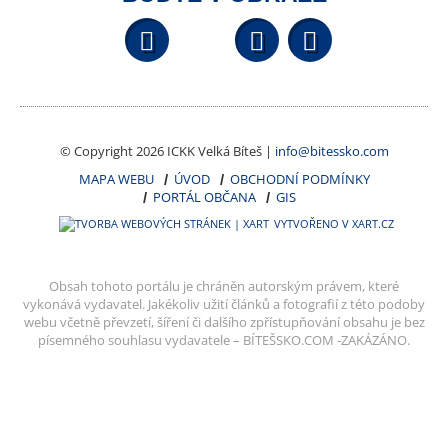
Facebook
YouTube
Wikipedi
© Copyright 2026 ICKK Velká Bíteš |
info@bitessko.com
MAPA WEBU
ÚVOD
OBCHODNÍ PODMÍNKY
PORTÁL OBČANA
GIS
VYTVOŘENO V XART.CZ
Obsah tohoto portálu je chráněn autorským právem, které
vykonává vydavatel. Jakékoliv užití článků a fotografií z této podoby
webu včetně převzetí, šíření či dalšího zpřístupňování obsahu je bez
písemného souhlasu vydavatele – BÍTEŠSKO.COM -ZAKÁZÁNO.