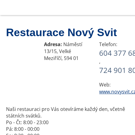
Restaurace Nový Svit
Adresa:
Náměstí
Telefon:
13/15, Velké
604 377 6
Meziříčí, 594 01
,
724 901 8
Web:
www.novysvit.c
Naši restauraci pro Vás otevíráme každý den, včetně
státních svátků.
Po - Čt: 8:00 - 23:00
Pá: 8:00 - 00:00