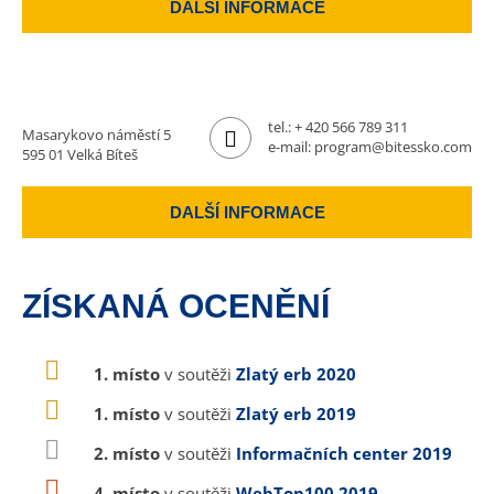
DALŠÍ INFORMACE
tel.:
+ 420 566 789 311
Masarykovo náměstí 5
e-mail:
program@bitessko.com
595 01 Velká Bíteš
DALŠÍ INFORMACE
ZÍSKANÁ OCENĚNÍ
1. místo
v soutěži
Zlatý erb 2020
1. místo
v soutěži
Zlatý erb 2019
2. místo
v soutěži
Informačních center 2019
4. místo
v soutěži
WebTop100 2019