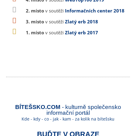
2. místo
v soutěži
Informačních center 2018
3. místo
v soutěži
Zlatý erb 2018
1. místo
v soutěži
Zlatý erb 2017
BÍTEŠSKO.COM
- kulturně společensko
informační portál
Kde - kdy - co - jak - kam - za kolik na bítešsku
BUĎTE V OBRAZE