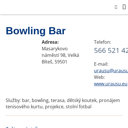
Bowling Bar
Adresa:
Telefon:
Masarykovo
566 521 4
náměstí 98, Velká
Bíteš, 59501
E-mail:
urausu@urausu
Web:
www.urausu.eu
Služby: bar, bowling, terasa, dětský koutek, pronájem
tenisového kurtu, projekce, stolní fotbal