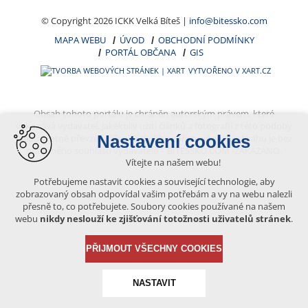
© Copyright 2026 ICKK Velká Bíteš |
info@bitessko.com
MAPA WEBU
ÚVOD
OBCHODNÍ PODMÍNKY
PORTÁL OBČANA
GIS
VYTVOŘENO V XART.CZ
Obsah tohoto portálu je chráněn autorským právem, které
vykonává vydavatel. Jakékoliv užití článků a fotografií z této podoby
Nastavení cookies
webu včetně převzetí, šíření či dalšího zpřístupňování obsahu je bez
písemného souhlasu vydavatele – BÍTEŠSKO.COM -ZAKÁZÁNO.
Vítejte na našem webu!
Potřebujeme nastavit cookies a související technologie, aby
zobrazovaný obsah odpovídal vašim potřebám a vy na webu nalezli
přesně to, co potřebujete. Soubory cookies používané na našem
webu
nikdy neslouží ke zjišťování totožnosti uživatelů stránek
.
PŘIJMOUT VŠECHNY COOKIES
NASTAVIT