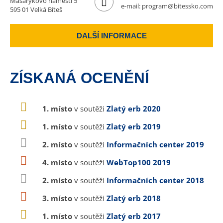
Masarykovo náměstí 5
e-mail:
program@bitessko.com
595 01 Velká Bíteš
DALŠÍ INFORMACE
ZÍSKANÁ OCENĚNÍ
1. místo
v soutěži
Zlatý erb 2020
1. místo
v soutěži
Zlatý erb 2019
2. místo
v soutěži
Informačních center 2019
4. místo
v soutěži
WebTop100 2019
2. místo
v soutěži
Informačních center 2018
3. místo
v soutěži
Zlatý erb 2018
1. místo
v soutěži
Zlatý erb 2017