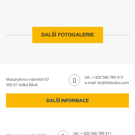
DALŠÍ FOTOGALERIE
tel.:
+ 420 566 789 313
Masarykovo náměstí 67
e-mail:
tic@bitessko.com
595 01 Velká Bíteš
DALŠÍ INFORMACE
tel.:
+ 420 566 789 311