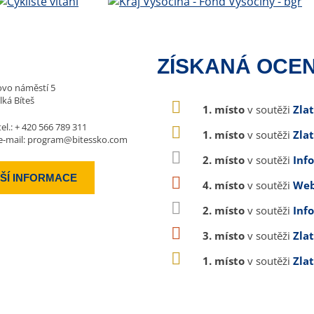
ZÍSKANÁ OCEN
vo náměstí 5
lká Bíteš
1. místo
v soutěži
Zla
tel.:
+ 420 566 789 311
1. místo
v soutěži
Zla
e-mail:
program@bitessko.com
2. místo
v soutěži
Inf
ŠÍ INFORMACE
4. místo
v soutěži
Web
2. místo
v soutěži
Inf
3. místo
v soutěži
Zla
1. místo
v soutěži
Zla