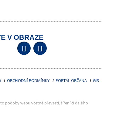
E V OBRAZE
Facebook
YouTube
Wikipedia
D
OBCHODNÍ PODMÍNKY
PORTÁL OBČANA
GIS
to podoby webu včetně převzetí, šíření či dalšího