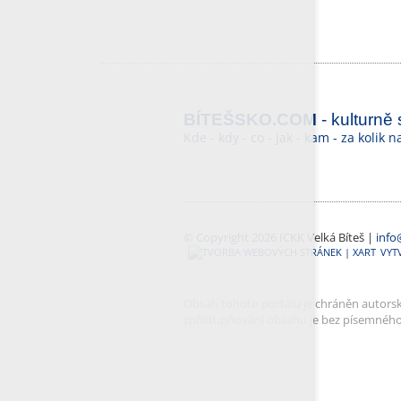
BÍTEŠSKO.COM
- kulturně
Kde - kdy - co - jak - kam - za kolik 
© Copyright 2026 ICKK Velká Bíteš |
info
VYT
Obsah tohoto portálu je chráněn autorský
zpřístupňování obsahu je bez písemnéh