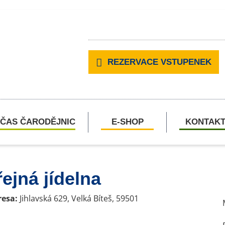
REZERVACE VSTUPENEK
ČAS ČARODĚJNIC
E-SHOP
KONTAK
jná jídelna
resa:
Jihlavská 629, Velká Bíteš, 59501