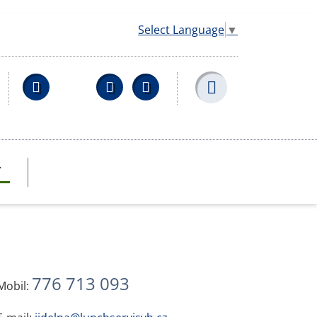
Select Language
▼
Facebook
YouTube
Wikipedia
T
776 713 093
Mobil: