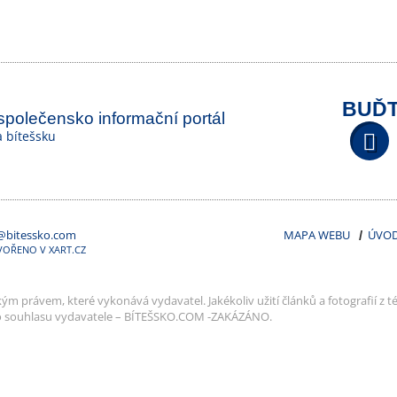
BUĎT
 společensko informační portál
na bítešsku
@bitessko.com
MAPA WEBU
ÚVO
VOŘENO V XART.CZ
m právem, které vykonává vydavatel. Jakékoliv užití článků a fotografií z té
o souhlasu vydavatele – BÍTEŠSKO.COM -ZAKÁZÁNO.