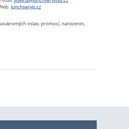
E-mail:
jidelna@lunchservisvb.cz
Web:
lunchservis.cz
bo soukromých oslav, promocí, narozenin,