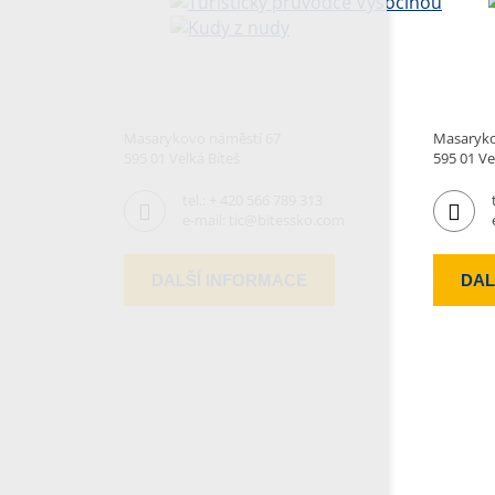
Masarykovo náměstí 67
Masaryko
595 01 Velká Bíteš
595 01 Ve
tel.:
+ 420 566 789 313
e-mail:
tic@bitessko.com
DALŠÍ INFORMACE
DAL