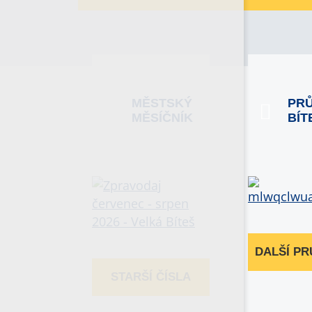
MĚSTSKÝ
PR
MĚSÍČNÍK
BÍT
DALŠÍ P
STARŠÍ ČÍSLA