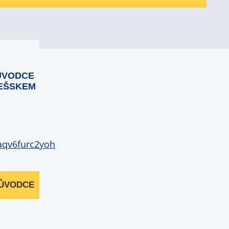
ŮVODCE
EŠSKEM
RŮVODCE