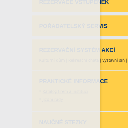
REZERVACE VSTUPENEK
POŘADATELSKÝ SERVIS
REZERVAČNÍ SYSTÉM AKCÍ
Kulturní dům
Rekreační chata
Výstavní síň
PRAKTICKÉ INFORMACE
Katalog firem a institucí
Jízdní řády
NAUČNÉ STEZKY