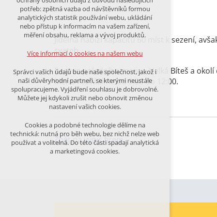
ochrany osobních údajů z důvodu následujících
nutná pro provozování webu
potřeb: zpětná vazba od návštěvníků formou
udržení kontextu stránek (session):
analytických statistik používání webu, ukládání
případná přihlášení, volby jazyka, apod.
nebo přístup k informacím na vašem zařízení,
měření obsahu, reklama a vývoj produktů.
Jídelna nabízí kapacitu 60 míst k sezení, av
Volitelná cookies
svateb.
analytická pro anonymizované
Více informací o cookies na našem webu
vyhodnocení návštěvnosti
marketingová cookies (Google)
Rozvoz poledního menu - Velká Bíteš a okolí
Správci vašich údajů bude naše společnost, jakož i
Menu rozvážíme od 9:00 do 12:00.
naši důvěryhodní partneři, se kterými neustále
Více informací o cookies na našem webu
spolupracujeme. Vyjádření souhlasu je dobrovolné.
Můžete jej kdykoli zrušit nebo obnovit změnou
nastavení vašich cookies.
PŘIJMOUT VŠECHNY COOKIES
Cookies a podobné technologie dělíme na
technická: nutná pro běh webu, bez nichž nelze web
Zpět na výpis firem
používat a volitelná. Do této části spadají analytická
ODMÍTNOUT VŠE
a marketingová cookies.