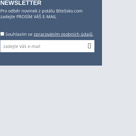
NEWSLETTER
Pro odběr novinek z potálu Bítešsko.com
zadejte PROSÍM VÁŠ E-MAIL
Souhlasím se
zpracováním osobních údajů
.