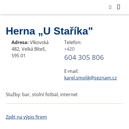
Herna „U Staříka"
Adresa:
Vlkovská
Telefon:
482, Velká Bíteš,
+420
595 01
604 305 806
E-mail:
karel.smolik@seznam.cz
Služby: bar, stolní fotbal, internet
Zpět na výpis firem