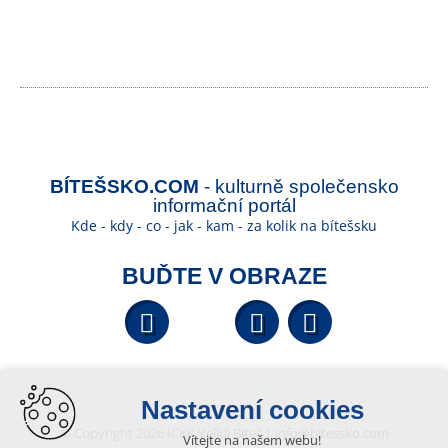
BÍTEŠSKO.COM
- kulturně společensko
informační portál
Kde - kdy - co - jak - kam - za kolik na bítešsku
BUĎTE V OBRAZE
Facebook
YouTube
Wikipedi
Nastavení cookies
© Copyright 2026 ICKK Velká Bíteš |
info@bitessko.com
Vítejte na našem webu!