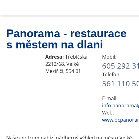
Panorama - restaurace
s městem na dlani
Adresa:
Třebíčská
Mobil:
2212/68, Velké
605 292 3
Meziříčí, 594 01
Telefon:
561 110 5
E-mail:
info.panorama
Web:
www.ocpanora
Naše centrum nabízí nádherný výhled na město Velké