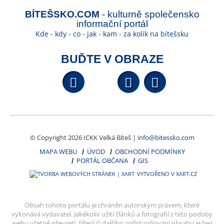
BÍTEŠSKO.COM
- kulturně společensko
informační portál
Kde - kdy - co - jak - kam - za kolik na bítešsku
BUĎTE V OBRAZE
Facebook
YouTube
Wikipedi
© Copyright 2026 ICKK Velká Bíteš |
info@bitessko.com
MAPA WEBU
ÚVOD
OBCHODNÍ PODMÍNKY
PORTÁL OBČANA
GIS
VYTVOŘENO V XART.CZ
Obsah tohoto portálu je chráněn autorským právem, které
vykonává vydavatel. Jakékoliv užití článků a fotografií z této podoby
webu včetně převzetí, šíření či dalšího zpřístupňování obsahu je bez