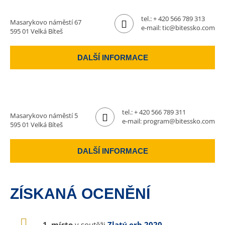
tel.:
+ 420 566 789 313
Masarykovo náměstí 67
e-mail:
tic@bitessko.com
595 01 Velká Bíteš
DALŠÍ INFORMACE
tel.:
+ 420 566 789 311
Masarykovo náměstí 5
e-mail:
program@bitessko.com
595 01 Velká Bíteš
DALŠÍ INFORMACE
ZÍSKANÁ OCENĚNÍ
1. místo
v soutěži
Zlatý erb 2020