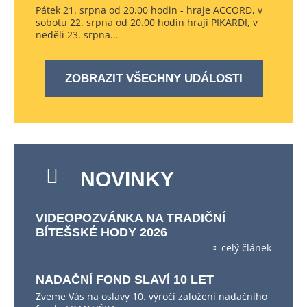
Pátek 21. srpna od 20.00 hodin - hraje ACCORD, v
sobotu 22. srpna od 20.00 hodin hrají PIKARDI, v
neděli 23. srpna…
ZOBRAZIT VŠECHNY UDÁLOSTI
NOVINKY
VIDEOPOZVÁNKA NA TRADIČNÍ
BÍTEŠSKÉ HODY 2026
celý článek
NADAČNÍ FOND SLAVÍ 10 LET
Zveme Vás na oslavy 10. výročí založení nadačního