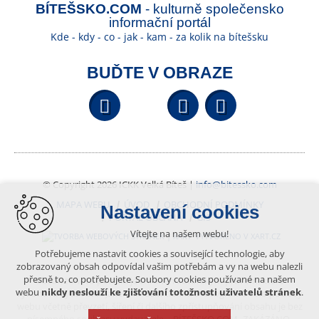
BÍTEŠSKO.COM
- kulturně společensko
informační portál
Kde - kdy - co - jak - kam - za kolik na bítešsku
BUĎTE V OBRAZE
Facebook
YouTube
Wikipedi
© Copyright 2026 ICKK Velká Bíteš |
info@bitessko.com
MAPA WEBU
ÚVOD
OBCHODNÍ PODMÍNKY
Nastavení cookies
PORTÁL OBČANA
GIS
Vítejte na našem webu!
VYTVOŘENO V XART.CZ
Potřebujeme nastavit cookies a související technologie, aby
zobrazovaný obsah odpovídal vašim potřebám a vy na webu nalezli
přesně to, co potřebujete. Soubory cookies používané na našem
Obsah tohoto portálu je chráněn autorským právem, které
webu
nikdy neslouží ke zjišťování totožnosti uživatelů stránek
.
vykonává vydavatel. Jakékoliv užití článků a fotografií z této podoby
webu včetně převzetí, šíření či dalšího zpřístupňování obsahu je bez
písemného souhlasu vydavatele – BÍTEŠSKO.COM -ZAKÁZÁNO.