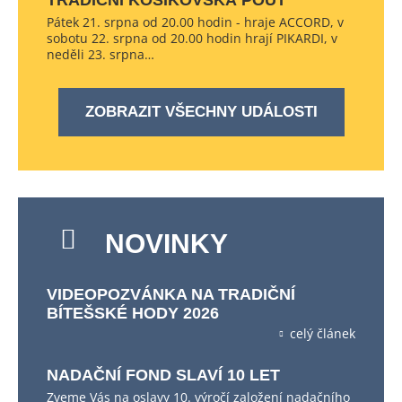
TRADIČNÍ KOŠÍKOVSKÁ POUŤ
Pátek 21. srpna od 20.00 hodin - hraje ACCORD, v
sobotu 22. srpna od 20.00 hodin hrají PIKARDI, v
neděli 23. srpna…
ZOBRAZIT VŠECHNY UDÁLOSTI
NOVINKY
VIDEOPOZVÁNKA NA TRADIČNÍ
BÍTEŠSKÉ HODY 2026
celý článek
NADAČNÍ FOND SLAVÍ 10 LET
Zveme Vás na oslavy 10. výročí založení nadačního