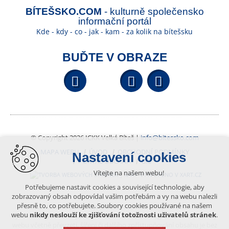
BÍTEŠSKO.COM
- kulturně společensko
informační portál
Kde - kdy - co - jak - kam - za kolik na bítešsku
BUĎTE V OBRAZE
Facebook
YouTube
Wikipedi
© Copyright 2026 ICKK Velká Bíteš |
info@bitessko.com
MAPA WEBU
ÚVOD
OBCHODNÍ PODMÍNKY
Nastavení cookies
PORTÁL OBČANA
GIS
Vítejte na našem webu!
VYTVOŘENO V XART.CZ
Potřebujeme nastavit cookies a související technologie, aby
zobrazovaný obsah odpovídal vašim potřebám a vy na webu nalezli
přesně to, co potřebujete. Soubory cookies používané na našem
Obsah tohoto portálu je chráněn autorským právem, které
webu
nikdy neslouží ke zjišťování totožnosti uživatelů stránek
.
vykonává vydavatel. Jakékoliv užití článků a fotografií z této podoby
webu včetně převzetí, šíření či dalšího zpřístupňování obsahu je bez