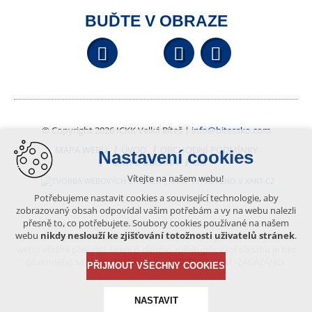
BUĎTE V OBRAZE
Facebook
YouTube
Wikipedi
© Copyright 2026 ICKK Velká Bíteš |
info@bitessko.com
MAPA WEBU
ÚVOD
OBCHODNÍ PODMÍNKY
Nastavení cookies
PORTÁL OBČANA
GIS
Vítejte na našem webu!
VYTVOŘENO V XART.CZ
Potřebujeme nastavit cookies a související technologie, aby
zobrazovaný obsah odpovídal vašim potřebám a vy na webu nalezli
přesně to, co potřebujete. Soubory cookies používané na našem
Obsah tohoto portálu je chráněn autorským právem, které
webu
nikdy neslouží ke zjišťování totožnosti uživatelů stránek
.
vykonává vydavatel. Jakékoliv užití článků a fotografií z této podoby
webu včetně převzetí, šíření či dalšího zpřístupňování obsahu je bez
písemného souhlasu vydavatele – BÍTEŠSKO.COM -ZAKÁZÁNO.
PŘIJMOUT VŠECHNY COOKIES
NASTAVIT