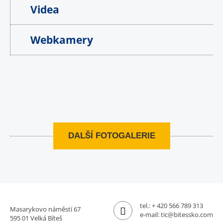
Videa
Webkamery
DALŠÍ FOTOGALERIE
tel.:
+ 420 566 789 313
Masarykovo náměstí 67
e-mail:
tic@bitessko.com
595 01 Velká Bíteš