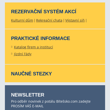
REZERVAČNÍ SYSTÉM AKCÍ
Kulturní dům
Rekreační chata
Výstavní síň
PRAKTICKÉ INFORMACE
Katalog firem a institucí
Jízdní řády
NAUČNÉ STEZKY
NEWSLETTER
Pro odběr novinek z potálu Bítešsko.com zadejte
PROSÍM VÁŠ E-MAIL