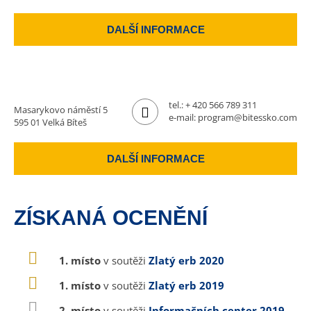
DALŠÍ INFORMACE
tel.:
+ 420 566 789 311
Masarykovo náměstí 5
e-mail:
program@bitessko.com
595 01 Velká Bíteš
DALŠÍ INFORMACE
ZÍSKANÁ OCENĚNÍ
1. místo
v soutěži
Zlatý erb 2020
1. místo
v soutěži
Zlatý erb 2019
2. místo
v soutěži
Informačních center 2019