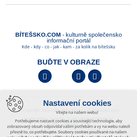
BÍTEŠSKO.COM
- kulturně společensko
informační portál
Kde - kdy - co - jak - kam - za kolik na bítešsku
BUĎTE V OBRAZE
Facebook
YouTube
Wikipedi
Nastavení cookies
© Copyright 2026 ICKK Velká Bíteš |
info@bitessko.com
Vítejte na našem webu!
MAPA WEBU
ÚVOD
OBCHODNÍ PODMÍNKY
Potřebujeme nastavit cookies a související technologie, aby
PORTÁL OBČANA
GIS
zobrazovaný obsah odpovídal vašim potřebám a vy na webu nalezli
přesně to, co potřebujete. Soubory cookies používané na našem
VYTVOŘENO V XART.CZ