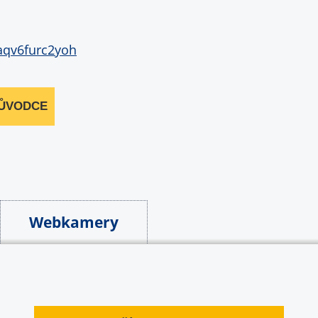
RŮVODCE
Webkamery