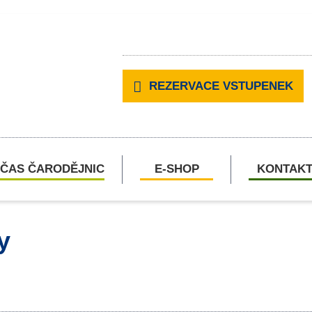
REZERVACE VSTUPENEK
ČAS ČARODĚJNIC
E-SHOP
KONTAK
y