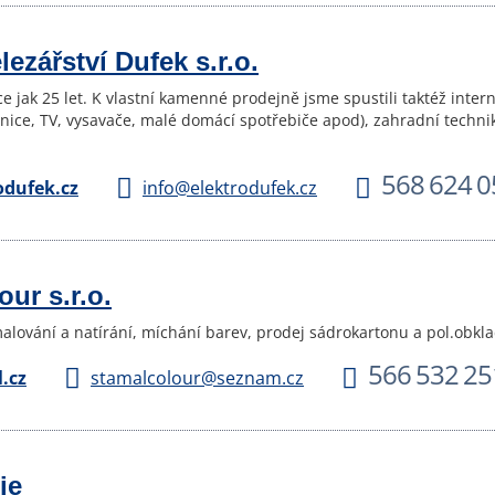
elezářství Dufek s.r.o.
íce jak 25 let. K vlastní kamenné prodejně jsme spustili taktéž int
dnice, TV, vysavače, malé domácí spotřebiče apod), zahradní techni
568 624 0
dufek.cz
info@elektrodufek.cz
ur s.r.o.
alování a natírání, míchání barev, prodej sádrokartonu a pol.obkl
566 532 25
.cz
stamalcolour@seznam.cz
ie