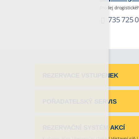
Prodej drogistické
735 725 
REZERVACE VSTUPENEK
POŘADATELSKÝ SERVIS
REZERVAČNÍ SYSTÉM AKCÍ
Kulturní dům
Rekreační chata
Výstavní síň