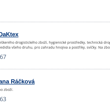
 DaKtex
škerého drogistického zboží, hygienické prostředky, technická droger
ředidla všeho druhu, pro zahradu hnojiva a postřiky, svíčky. Na z
867
Dana Ráčková
ho zboží.
663