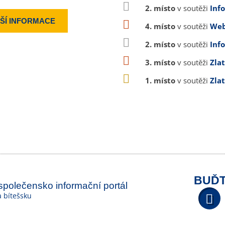
2. místo
v soutěži
Inf
ŠÍ INFORMACE
4. místo
v soutěži
Web
2. místo
v soutěži
Inf
3. místo
v soutěži
Zla
1. místo
v soutěži
Zla
BUĎT
 společensko informační portál
na bítešsku