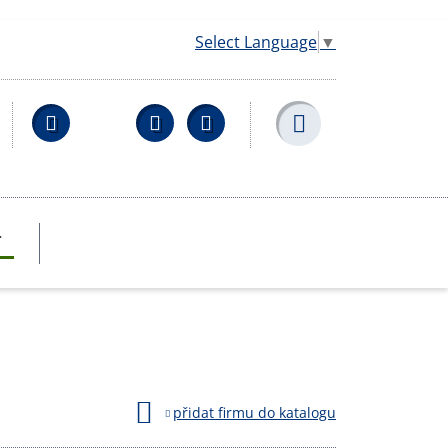
Select Language
▼
Facebook
YouTube
Wikipedia
T
přidat firmu do katalogu