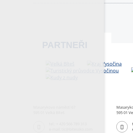
PARTNEŘI
Masarykovo náměstí 67
Masaryko
595 01 Velká Bíteš
595 01 Ve
tel.:
+ 420 566 789 313
e-mail:
tic@bitessko.com