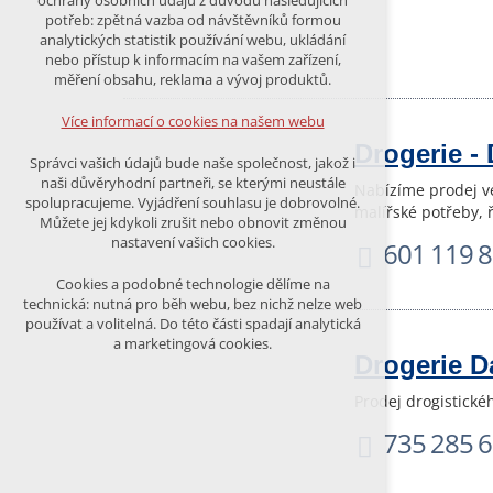
ochrany osobních údajů z důvodu následujících
nutná pro provozování webu
potřeb: zpětná vazba od návštěvníků formou
udržení kontextu stránek (session):
analytických statistik používání webu, ukládání
případná přihlášení, volby jazyka, apod.
nebo přístup k informacím na vašem zařízení,
měření obsahu, reklama a vývoj produktů.
Volitelná cookies
analytická pro anonymizované
Více informací o cookies na našem webu
vyhodnocení návštěvnosti
Drogerie -
marketingová cookies (Google)
Správci vašich údajů bude naše společnost, jakož i
naši důvěryhodní partneři, se kterými neustále
Nabízíme prodej ve
Více informací o cookies na našem webu
spolupracujeme. Vyjádření souhlasu je dobrovolné.
malířské potřeby, 
Můžete jej kdykoli zrušit nebo obnovit změnou
nastavení vašich cookies.
601 119 
PŘIJMOUT VŠECHNY COOKIES
Cookies a podobné technologie dělíme na
technická: nutná pro běh webu, bez nichž nelze web
používat a volitelná. Do této části spadají analytická
ODMÍTNOUT VŠE
a marketingová cookies.
Drogerie 
Prodej drogistické
735 285 