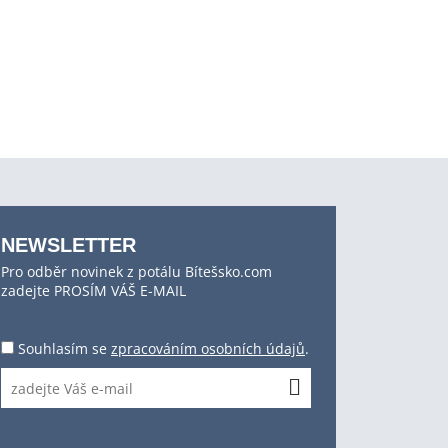
NEWSLETTER
Pro odběr novinek z potálu Bítešsko.com
zadejte PROSÍM VÁŠ E-MAIL
Souhlasím se
zpracováním osobních údajů
.