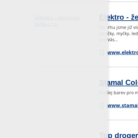
Elektro - ž
Na trhu jsme již v
(pračky, myčky, le
pro Vás…
www.elektro
Stamal Colo
Prodej barev pro m
www.stamal
Top droger