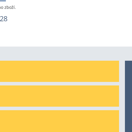
ho zboží.
028