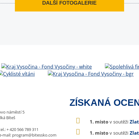
DALŠÍ FOTOGALERIE
ZÍSKANÁ OCEN
vo náměstí 5
lká Bíteš
1. místo
v soutěži
Zla
tel.:
+ 420 566 789 311
1. místo
v soutěži
Zla
e-mail:
program@bitessko.com