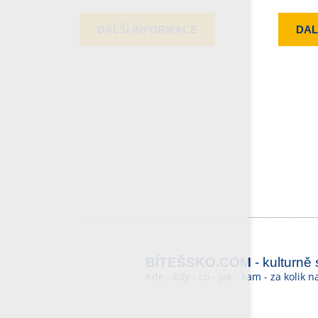
DALŠÍ INFORMACE
DAL
BÍTEŠSKO.COM
- kulturně
Kde - kdy - co - jak - kam - za kolik 