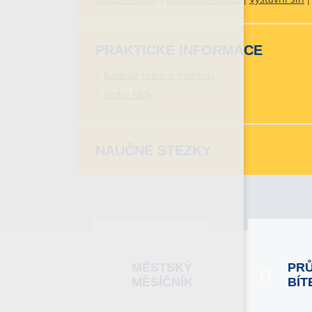
PRAKTICKÉ INFORMACE
Katalog firem a institucí
Jízdní řády
NAUČNÉ STEZKY
MĚSTSKÝ
PR
MĚSÍČNÍK
BÍT