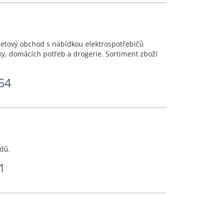
ernetový obchod s nabídkou elektrospotřebičů
ky, domácích potřeb a drogerie. Sortiment zboží
54
adů.
1