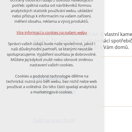
ochrany osobních údajů z důvodu následujících
nutná pro provozování webu
potřeb: zpětná vazba od návštěvníků formou
udržení kontextu stránek (session):
analytických statistik používání webu, ukládání
případná přihlášení, volby jazyka, apod.
nebo přístup k informacím na vašem zařízení,
měření obsahu, reklama a vývoj produktů.
Volitelná cookies
analytická pro anonymizované
Více informací o cookies na našem webu
Na trhu jsme již více jak 25 let. K vlastní 
vyhodnocení návštěvnosti
lednice, TV, vysavače, malé domácí spotřebi
marketingová cookies (Google)
Správci vašich údajů bude naše společnost, jakož i
Vše s pohodlným dodáním až k Vám domů.
naši důvěryhodní partneři, se kterými neustále
Více informací o cookies na našem webu
spolupracujeme. Vyjádření souhlasu je dobrovolné.
Můžete jej kdykoli zrušit nebo obnovit změnou
nastavení vašich cookies.
PŘIJMOUT VŠECHNY COOKIES
Cookies a podobné technologie dělíme na
Fotogalerie
technická: nutná pro běh webu, bez nichž nelze web
používat a volitelná. Do této části spadají analytická
ODMÍTNOUT VŠE
a marketingová cookies.
Zpět na výpis firem