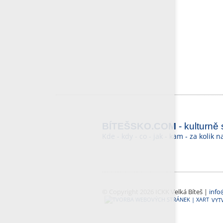
BÍTEŠSKO.COM
- kulturně
Kde - kdy - co - jak - kam - za kolik 
© Copyright 2026 ICKK Velká Bíteš |
info
VYT