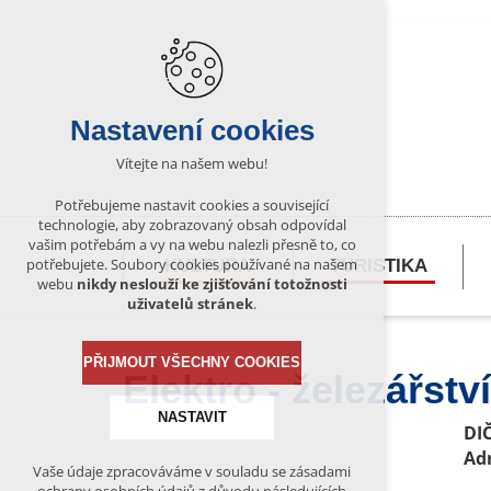
Nastavení cookies
Vítejte na našem webu!
Potřebujeme nastavit cookies a související
technologie, aby zobrazovaný obsah odpovídal
vašim potřebám a vy na webu nalezli přesně to, co
potřebujete. Soubory cookies používané na našem
KULTURA
TURISTIKA
webu
nikdy neslouží ke zjišťování totožnosti
uživatelů stránek
.
PŘIJMOUT VŠECHNY COOKIES
Elektro - železářství
NASTAVIT
DIČ
Ad
Vaše údaje zpracováváme v souladu se zásadami
Technická cookies