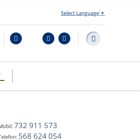
Select Language
▼
Facebook
YouTube
Wikipedia
T
732 911 573
Mobil:
568 624 054
Telefon: