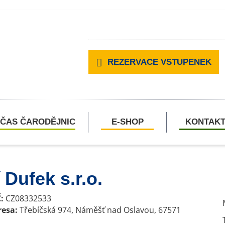
REZERVACE VSTUPENEK
ČAS ČARODĚJNIC
E-SHOP
KONTAK
 Dufek s.r.o.
:
CZ08332533
resa:
Třebíčská 974, Náměšť nad Oslavou, 67571