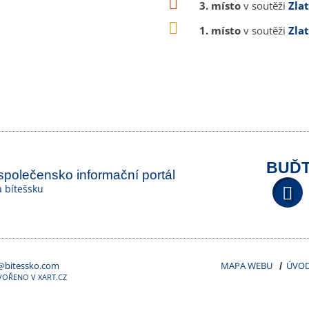
3. místo
v soutěži
Zla
1. místo
v soutěži
Zla
BUĎT
 společensko informační portál
na bítešsku
@bitessko.com
MAPA WEBU
ÚVO
VOŘENO V XART.CZ