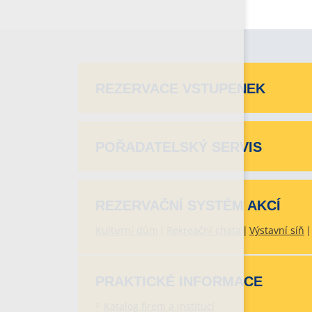
REZERVACE VSTUPENEK
POŘADATELSKÝ SERVIS
REZERVAČNÍ SYSTÉM AKCÍ
Kulturní dům
Rekreační chata
Výstavní síň
PRAKTICKÉ INFORMACE
Katalog firem a institucí