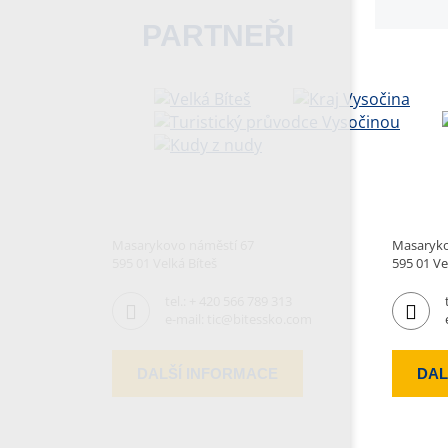
PARTNEŘI
Masarykovo náměstí 67
Masaryko
595 01 Velká Bíteš
595 01 Ve
tel.:
+ 420 566 789 313
e-mail:
tic@bitessko.com
DALŠÍ INFORMACE
DAL