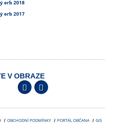
tý erb 2018
tý erb 2017
E V OBRAZE
Facebook
YouTube
Wikipedia
D
OBCHODNÍ PODMÍNKY
PORTÁL OBČANA
GIS