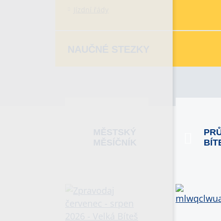
Jízdní řády
NAUČNÉ STEZKY
MĚSTSKÝ
PR
MĚSÍČNÍK
BÍT