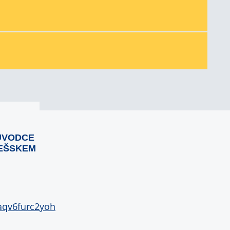
ŮVODCE
EŠSKEM