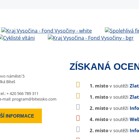
ZÍSKANÁ OCEN
vo náměstí 5
lká Bíteš
1. místo
v soutěži
Zla
tel.:
+ 420 566 789 311
1. místo
v soutěži
Zla
e-mail:
program@bitessko.com
2. místo
v soutěži
Inf
ŠÍ INFORMACE
4. místo
v soutěži
Web
2. místo
v soutěži
Inf