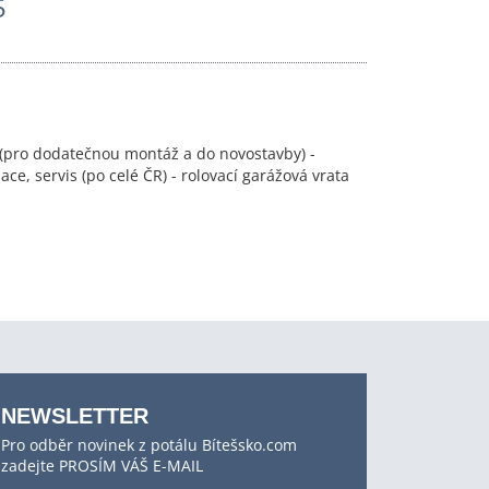
5
 (pro dodatečnou montáž a do novostavby) -
, servis (po celé ČR) - rolovací garážová vrata
NEWSLETTER
Pro odběr novinek z potálu Bítešsko.com
zadejte PROSÍM VÁŠ E-MAIL