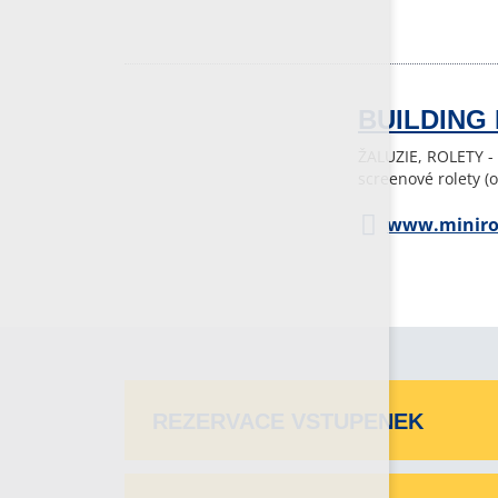
BUILDING 
ŽALUZIE, ROLETY - 
screenové rolety (
www.minirol
REZERVACE VSTUPENEK