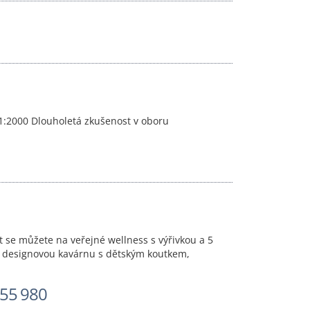
01:2000 Dlouholetá zkušenost v oboru
t se můžete na veřejné wellness s výřivkou a 5
iční designovou kavárnu s dětským koutkem,
55 980