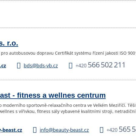
. r.o.
 pro autobusovou dopravu Certifikát systému řízení jakosti ISO 90
566 502 211
.cz
bds@bds-vb.cz
+420
st - fitness a wellnes centrum
o moderního sportovně-relaxačního centra ve Velkém Meziříčí. Těši
wellnes s vířivkou, fitness sály vybavené kvalitními stroji, netrad
565 5
-beast.cz
info@beauty-beast.cz
+420