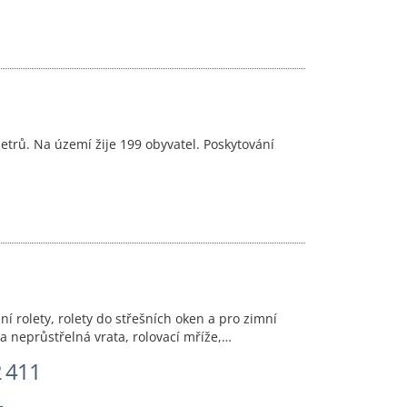
trů. Na území žije 199 obyvatel. Poskytování
í rolety, rolety do střešních oken a pro zimní
 a neprůstřelná vrata, rolovací mříže,…
 411