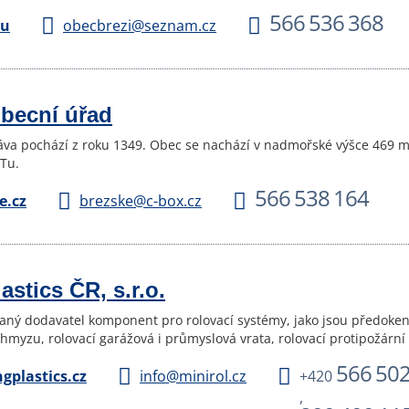
566 536 368
eu
obecbrezi@seznam.cz
obecní úřad
va pochází z roku 1349. Obec se nachází v nadmořské výšce 469 me
Tu.
566 538 164
e.cz
brezske@c-box.cz
astics ČR, s.r.o.
vaný dodavatel komponent pro rolovací systémy, jako jsou předokenn
i hmyzu, rolovací garážová i průmyslová vrata, rolovací protipožární
566 502
gplastics.cz
info@minirol.cz
+420
,