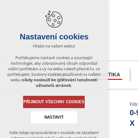
Nastavení cookies
Vítejte na našem webu!
Potřebujeme nastavit cookies a související
technologie, aby zobrazovaný obsah odpovídal
vašim potřebám a vy na webu nalezli přesně to, co
potřebujete. Soubory cookies používané na našem
KULTURA
TURISTIKA
webu
nikdy neslouží ke zjišťování totožnosti
uživatelů stránek
.
PŘIJMOUT VŠECHNY COOKIES
Filt
0-
NASTAVIT
X
Vaše údaje zpracováváme v souladu se zásadami
Technická cookies