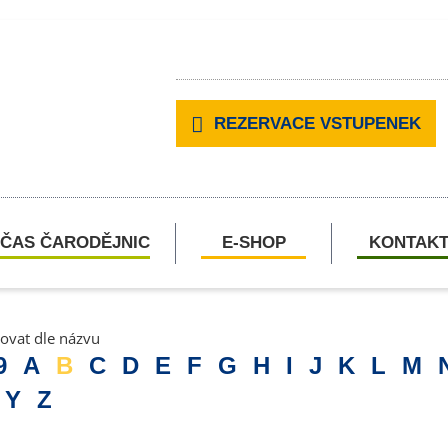
REZERVACE VSTUPENEK
ČAS ČARODĚJNIC
E-SHOP
KONTAK
rovat dle názvu
9
A
B
C
D
E
F
G
H
I
J
K
L
M
Y
Z