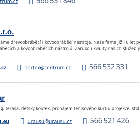
566 531 846
trum.cz
r.o.
me dřevoobráběcí i kovoobráběcí nástroje. Naše firma již 10 let pos
běcích a kovoobráběcích nástrojů. Zárukou kvality našich služeb j
566 532 331
.cz
bortex@centrum.cz
ar
g, terasa, dětský koutek, pronájem tenisového kurtu, projekce, stol
566 521 426
.eu
urausu@urausu.cz