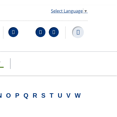
Select Language
▼
Facebook
YouTube
Wikipedia
T
N
O
P
Q
R
S
T
U
V
W