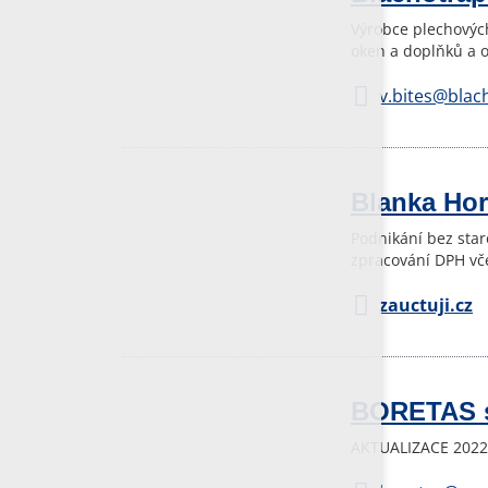
Výrobce plechových
oken a doplňků a 
v.bites@blac
Blanka Hor
Podnikání bez star
zpracování DPH vče
zauctuji.cz
BORETAS s
AKTUALIZACE 2022: 