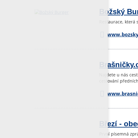
Božský Bu
Restaurace, která s
www.bozsky-
Brašničky.
Najdete u nás cest
cestování předních
www.brasni
Březí - obe
První písemná zprá