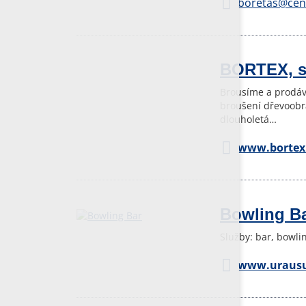
boretas@cen
BORTEX, s.
Brousíme a prodává
broušení dřevoobrá
dlouholetá…
www.bortex
Bowling B
Služby: bar, bowlin
www.urausu