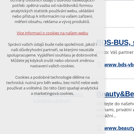
ochrany osobních údajů z důvodu následujících
nutná pro provozování webu
potřeb: zpětná vazba od návštěvníků formou
udržení kontextu stránek (session):
analytických statistik používání webu, ukládání
případná přihlášení, volby jazyka, apod.
nebo přístup k informacím na vašem zařízení,
měření obsahu, reklama a vývoj produktů.
Volitelná cookies
analytická pro anonymizované
Více informací o cookies na našem webu
vyhodnocení návštěvnosti
BDS-BUS, s
marketingová cookies (Google)
Správci vašich údajů bude naše společnost, jakož i
naši důvěryhodní partneři, se kterými neustále
Motto: Váš partner
Více informací o cookies na našem webu
spolupracujeme. Vyjádření souhlasu je dobrovolné.
Můžete jej kdykoli zrušit nebo obnovit změnou
www.bds-vb
nastavení vašich cookies.
PŘIJMOUT VŠECHNY COOKIES
Cookies a podobné technologie dělíme na
technická: nutná pro běh webu, bez nichž nelze web
používat a volitelná. Do této části spadají analytická
ODMÍTNOUT VŠE
Beauty&Bea
a marketingová cookies.
Zavítejte do našeh
saunami, privátní 
masážní…
www.beauty