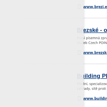
www.brezi.
Březské - 
První písemná zprá
služeb Czech POIN
www.brezsk
Building Pl
Přední, specializo
zahrady, sítě prot
www.buildin