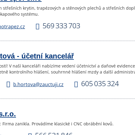
 střešních krytin, trapézových a stěnových plechů a střešních dop
okapového systému.
569 333 703
hotrapez.cz
tová - účetní kancelář
ostí! V naší kanceláři nabízíme vedení účetnictví a daňové evidenc
tně kontrolního hlášení, souhrnné hlášení mzdy a další administra
605 035 324
b.hortova@zauctuji.cz
.r.o.
Firma zanikla. Provádíme klasické i CNC obrábění kovů.