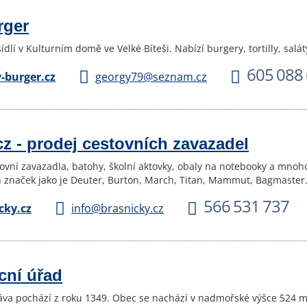
rger
ídlí v Kulturním domě ve Velké Bíteši. Nabízí burgery, tortilly, salát
605 088
burger.cz
georgy79@seznam.cz
cz - prodej cestovních zavazadel
ovní zavazadla, batohy, školní aktovky, obaly na notebooky a mnoho
 značek jako je Deuter, Burton, March, Titan, Mammut, Bagmaster.
566 531 737
cky.cz
info@brasnicky.cz
cní úřad
va pochází z roku 1349. Obec se nachází v nadmořské výšce 524 me