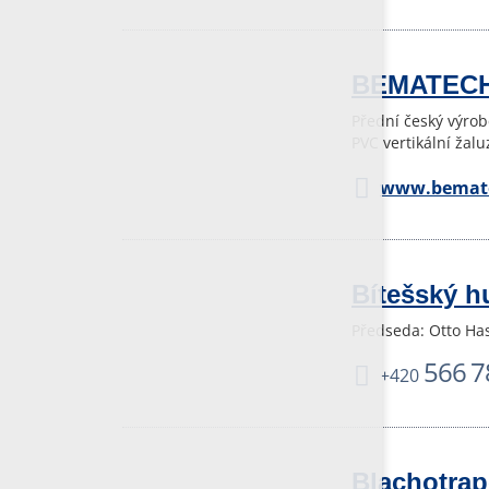
BEMATECH,
Přední český výrob
PVC vertikální žal
www.bemate
Bítešský h
Předseda: Otto Ha
566 7
+420
Blachotrap