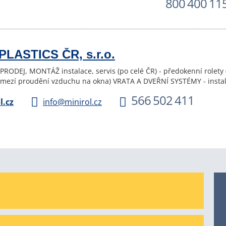
800 400 11
PLASTICS ČR, s.r.o.
PRODEJ, MONTÁŽ instalace, servis (po celé ČR) - předokenní rolety
omezí proudění vzduchu na okna) VRATA A DVEŘNÍ SYSTÉMY - instalace
566 502 411
.cz
info@minirol.cz