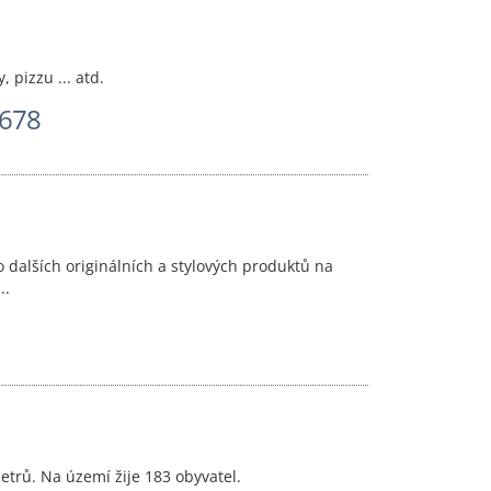
y, pizzu ... atd.
 678
 dalších originálních a stylových produktů na
..
trů. Na území žije 183 obyvatel.