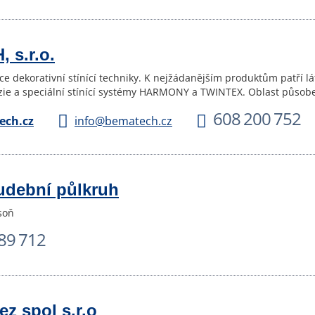
 s.r.o.
ce dekorativní stínící techniky. K nejžádanějším produktům patří l
uzie a speciální stínící systémy HARMONY a TWINTEX. Oblast působ
608 200 752
ch.cz
info@bematech.cz
udební půlkruh
soň
89 712
ez spol s.r.o