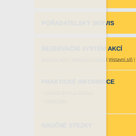
POŘADATELSKÝ SERVIS
REZERVAČNÍ SYSTÉM AKCÍ
Kulturní dům
Rekreační chata
Výstavní síň
PRAKTICKÉ INFORMACE
Katalog firem a institucí
Jízdní řády
NAUČNÉ STEZKY