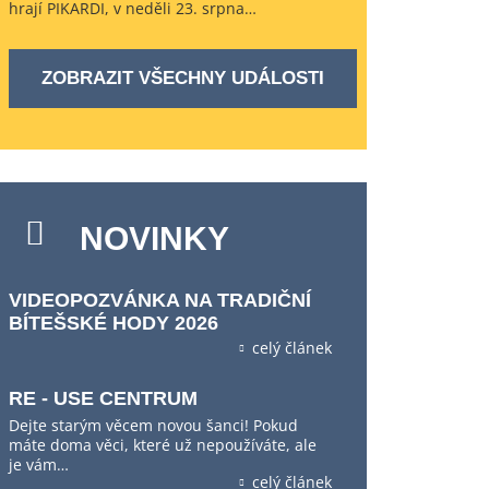
hrají PIKARDI, v neděli 23. srpna…
ZOBRAZIT VŠECHNY UDÁLOSTI
NOVINKY
VIDEOPOZVÁNKA NA TRADIČNÍ
BÍTEŠSKÉ HODY 2026
celý článek
RE - USE CENTRUM
Dejte starým věcem novou šanci! Pokud
máte doma věci, které už nepoužíváte, ale
je vám…
celý článek