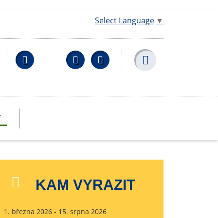
Select Language
▼
Facebook
YouTube
Wikipedia
T
KAM VYRAZIT
1. března 2026 - 15. srpna 2026