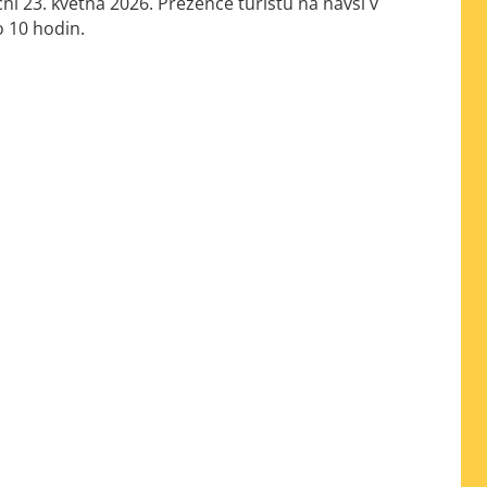
ní 23. května 2026. Prezence turistů na návsi v
o 10 hodin.