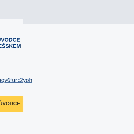
ŮVODCE
EŠSKEM
RŮVODCE