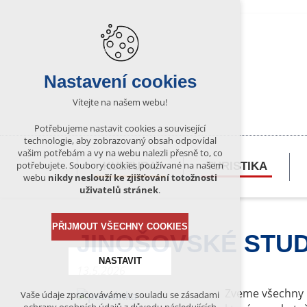
Nastavení cookies
Vítejte na našem webu!
Potřebujeme nastavit cookies a související
technologie, aby zobrazovaný obsah odpovídal
vašim potřebám a vy na webu nalezli přesně to, co
potřebujete. Soubory cookies používané na našem
KULTURA
TURISTIKA
webu
nikdy neslouží ke zjišťování totožnosti
uživatelů stránek
.
PŘIJMOUT VŠECHNY COOKIES
JINOŠOVSKÉ STU
NASTAVIT
13.5.2026
Zveme všechny 
Vaše údaje zpracováváme v souladu se zásadami
Technická cookies