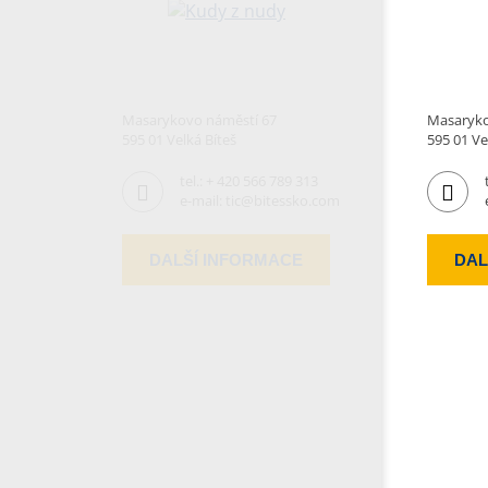
Masarykovo náměstí 67
Masaryko
595 01 Velká Bíteš
595 01 Ve
tel.:
+ 420 566 789 313
e-mail:
tic@bitessko.com
DALŠÍ INFORMACE
DAL