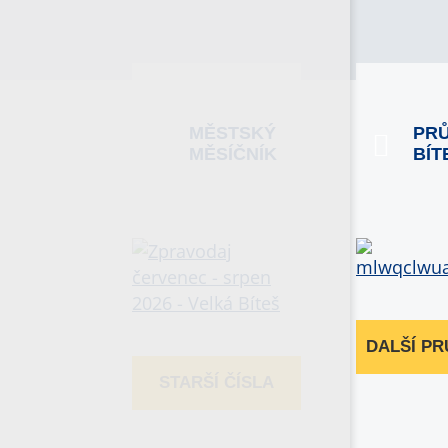
MĚSTSKÝ
PR
MĚSÍČNÍK
BÍT
DALŠÍ P
STARŠÍ ČÍSLA