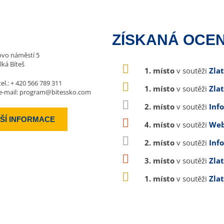
ZÍSKANÁ OCEN
vo náměstí 5
lká Bíteš
1. místo
v soutěži
Zla
tel.:
+ 420 566 789 311
1. místo
v soutěži
Zla
e-mail:
program@bitessko.com
2. místo
v soutěži
Inf
ŠÍ INFORMACE
4. místo
v soutěži
Web
2. místo
v soutěži
Inf
3. místo
v soutěži
Zla
1. místo
v soutěži
Zla