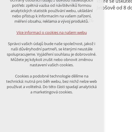
ochrany osobních údajů z důvodu následujících
které se uskuteč
nutná pro provozování webu
potřeb: zpětná vazba od návštěvníků formou
Jinošově od 8 d
udržení kontextu stránek (session):
analytických statistik používání webu, ukládání
případná přihlášení, volby jazyka, apod.
nebo přístup k informacím na vašem zařízení,
měření obsahu, reklama a vývoj produktů.
Volitelná cookies
analytická pro anonymizované
Více informací o cookies na našem webu
vyhodnocení návštěvnosti
marketingová cookies (Google)
Správci vašich údajů bude naše společnost, jakož i
naši důvěryhodní partneři, se kterými neustále
Více informací o cookies na našem webu
spolupracujeme. Vyjádření souhlasu je dobrovolné.
Můžete jej kdykoli zrušit nebo obnovit změnou
nastavení vašich cookies.
PŘIJMOUT VŠECHNY COOKIES
Cookies a podobné technologie dělíme na
technická: nutná pro běh webu, bez nichž nelze web
používat a volitelná. Do této části spadají analytická
ODMÍTNOUT VŠE
a marketingová cookies.