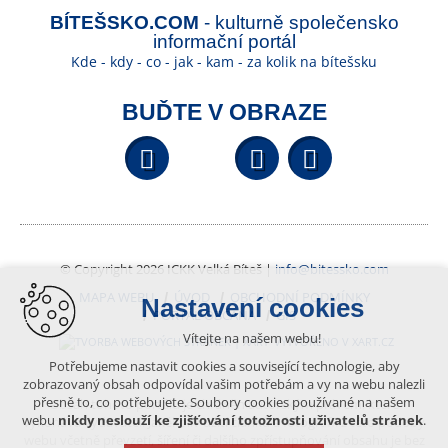
BÍTEŠSKO.COM
- kulturně společensko
informační portál
Kde - kdy - co - jak - kam - za kolik na bítešsku
BUĎTE V OBRAZE
Facebook
YouTube
Wikipedi
© Copyright 2026 ICKK Velká Bíteš |
info@bitessko.com
MAPA WEBU
ÚVOD
OBCHODNÍ PODMÍNKY
Nastavení cookies
PORTÁL OBČANA
GIS
Vítejte na našem webu!
VYTVOŘENO V XART.CZ
Potřebujeme nastavit cookies a související technologie, aby
zobrazovaný obsah odpovídal vašim potřebám a vy na webu nalezli
přesně to, co potřebujete. Soubory cookies používané na našem
Obsah tohoto portálu je chráněn autorským právem, které
webu
nikdy neslouží ke zjišťování totožnosti uživatelů stránek
.
vykonává vydavatel. Jakékoliv užití článků a fotografií z této podoby
webu včetně převzetí, šíření či dalšího zpřístupňování obsahu je bez