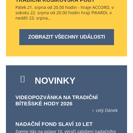
TRADIČNÍ KOŠÍKOVSKÁ POUŤ
Pátek 21. srpna od 20.00 hodin - hraje ACCORD, v
sobotu 22. srpna od 20.00 hodin hrají PIKARDI, v
neděli 23. srpna…
ZOBRAZIT VŠECHNY UDÁLOSTI
NOVINKY
VIDEOPOZVÁNKA NA TRADIČNÍ
BÍTEŠSKÉ HODY 2026
celý článek
NADAČNÍ FOND SLAVÍ 10 LET
Zveme Vás na oslavy 10. výročí založení nadačního