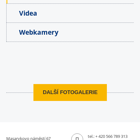
Videa
Webkamery
DALŠÍ FOTOGALERIE
tel.:
+ 420 566 789 313
Masarykovo náměstí 67