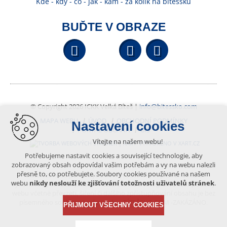
Kde - kdy - co - jak - kam - za kolik na bítešsku
BUĎTE V OBRAZE
Facebook
YouTube
Wikipedi
© Copyright 2026 ICKK Velká Bíteš |
info@bitessko.com
MAPA WEBU
ÚVOD
OBCHODNÍ PODMÍNKY
Nastavení cookies
PORTÁL OBČANA
GIS
Vítejte na našem webu!
VYTVOŘENO V XART.CZ
Potřebujeme nastavit cookies a související technologie, aby
zobrazovaný obsah odpovídal vašim potřebám a vy na webu nalezli
přesně to, co potřebujete. Soubory cookies používané na našem
Obsah tohoto portálu je chráněn autorským právem, které
webu
nikdy neslouží ke zjišťování totožnosti uživatelů stránek
.
vykonává vydavatel. Jakékoliv užití článků a fotografií z této podoby
webu včetně převzetí, šíření či dalšího zpřístupňování obsahu je bez
písemného souhlasu vydavatele – BÍTEŠSKO.COM -ZAKÁZÁNO.
PŘIJMOUT VŠECHNY COOKIES