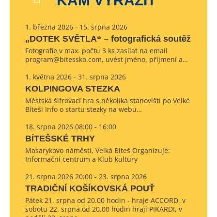
KAM VYRAZIT
1. března 2026 - 15. srpna 2026
„DOTEK SVĚTLA“ – fotografická soutěž
Fotografie v max. počtu 3 ks zasílat na email
program@bitessko.com, uvést jméno, příjmení a…
1. května 2026 - 31. srpna 2026
KOLPINGOVA STEZKA
Městská šifrovací hra s několika stanovišti po Velké
Bíteši Info o startu stezky na webu…
18. srpna 2026 08:00 - 16:00
BÍTEŠSKÉ TRHY
Masarykovo náměstí, Velká Bíteš Organizuje:
Informační centrum a Klub kultury
21. srpna 2026 20:00 - 23. srpna 2026
TRADIČNÍ KOŠÍKOVSKÁ POUŤ
Pátek 21. srpna od 20.00 hodin - hraje ACCORD, v
sobotu 22. srpna od 20.00 hodin hrají PIKARDI, v