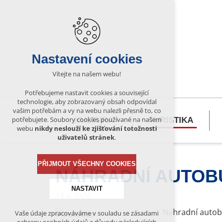
Nastavení cookies
Vítejte na našem webu!
Potřebujeme nastavit cookies a související
technologie, aby zobrazovaný obsah odpovídal
vašim potřebám a vy na webu nalezli přesně to, co
potřebujete. Soubory cookies používané na našem
KULTURA
TURISTIKA
webu
nikdy neslouží ke zjišťování totožnosti
uživatelů stránek
.
PŘIJMOUT VŠECHNY COOKIES
NÁHRADNÍ AUTOB
NASTAVIT
15.6.2026
Náhradní autobu
Vaše údaje zpracováváme v souladu se zásadami
Technická cookies