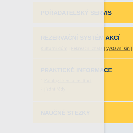
POŘADATELSKÝ SERVIS
REZERVAČNÍ SYSTÉM AKCÍ
Kulturní dům
Rekreační chata
Výstavní síň
PRAKTICKÉ INFORMACE
Katalog firem a institucí
Jízdní řády
NAUČNÉ STEZKY