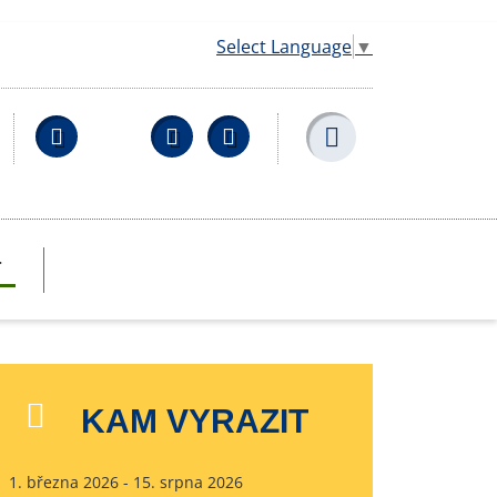
Select Language
▼
Facebook
YouTube
Wikipedia
T
KAM VYRAZIT
1. března 2026 - 15. srpna 2026