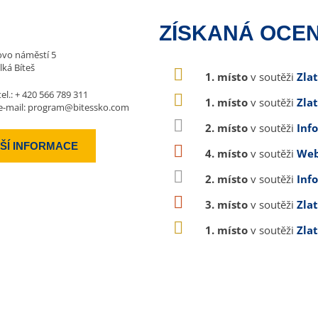
ZÍSKANÁ OCEN
vo náměstí 5
lká Bíteš
1. místo
v soutěži
Zla
tel.:
+ 420 566 789 311
1. místo
v soutěži
Zla
e-mail:
program@bitessko.com
2. místo
v soutěži
Inf
ŠÍ INFORMACE
4. místo
v soutěži
Web
2. místo
v soutěži
Inf
3. místo
v soutěži
Zla
1. místo
v soutěži
Zla