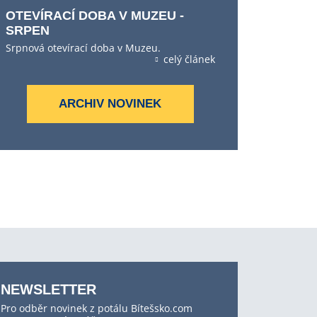
OTEVÍRACÍ DOBA V MUZEU -
SRPEN
Srpnová otevírací doba v Muzeu.
celý článek
ARCHIV NOVINEK
NEWSLETTER
Pro odběr novinek z potálu Bítešsko.com