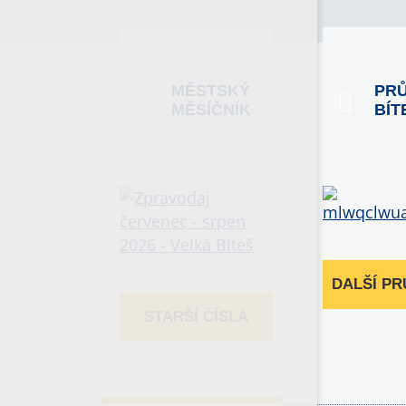
MĚSTSKÝ
PR
MĚSÍČNÍK
BÍT
DALŠÍ P
STARŠÍ ČÍSLA