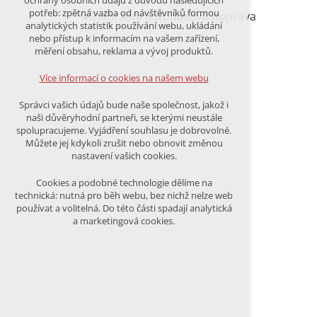
ochrany osobních údajů z důvodu následujících
nutná pro provozování webu
potřeb: zpětná vazba od návštěvníků formou
udržení kontextu stránek (session):
analytických statistik používání webu, ukládání
případná přihlášení, volby jazyka, apod.
nebo přístup k informacím na vašem zařízení,
měření obsahu, reklama a vývoj produktů.
Volitelná cookies
analytická pro anonymizované
Více informací o cookies na našem webu
vyhodnocení návštěvnosti
marketingová cookies (Google)
Správci vašich údajů bude naše společnost, jakož i
naši důvěryhodní partneři, se kterými neustále
Více informací o cookies na našem webu
spolupracujeme. Vyjádření souhlasu je dobrovolné.
Můžete jej kdykoli zrušit nebo obnovit změnou
nastavení vašich cookies.
PŘIJMOUT VŠECHNY COOKIES
Cookies a podobné technologie dělíme na
technická: nutná pro běh webu, bez nichž nelze web
používat a volitelná. Do této části spadají analytická
ODMÍTNOUT VŠE
a marketingová cookies.