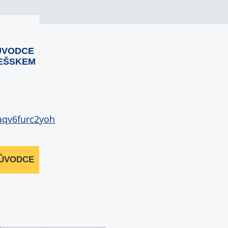
ŮVODCE
EŠSKEM
RŮVODCE