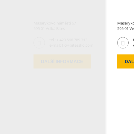
Masarykovo náměstí 67
Masaryko
595 01 Velká Bíteš
595 01 Ve
tel.:
+ 420 566 789 313
e-mail:
tic@bitessko.com
DALŠÍ INFORMACE
DAL