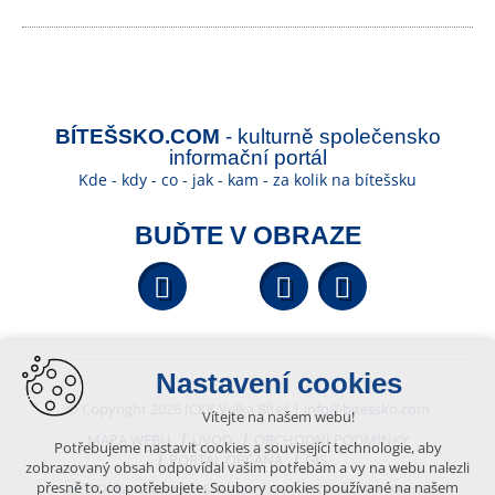
BÍTEŠSKO.COM
- kulturně společensko
informační portál
Kde - kdy - co - jak - kam - za kolik na bítešsku
BUĎTE V OBRAZE
Facebook
YouTube
Wikipedi
Nastavení cookies
© Copyright 2026 ICKK Velká Bíteš |
info@bitessko.com
Vítejte na našem webu!
MAPA WEBU
ÚVOD
OBCHODNÍ PODMÍNKY
Potřebujeme nastavit cookies a související technologie, aby
PORTÁL OBČANA
GIS
zobrazovaný obsah odpovídal vašim potřebám a vy na webu nalezli
přesně to, co potřebujete. Soubory cookies používané na našem
VYTVOŘENO V XART.CZ