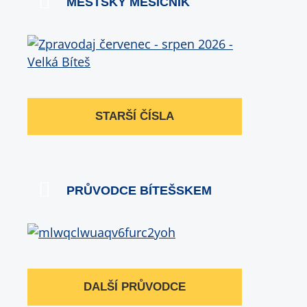
MĚSTSKÝ MĚSÍČNÍK
STARŠÍ ČÍSLA
PRŮVODCE BÍTEŠSKEM
DALŠÍ PRŮVODCE