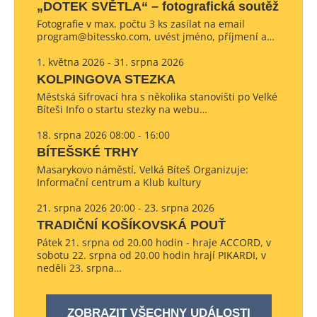
„DOTEK SVĚTLA“ – fotografická soutěž
Fotografie v max. počtu 3 ks zasílat na email
program@bitessko.com, uvést jméno, příjmení a…
1. května 2026 - 31. srpna 2026
KOLPINGOVA STEZKA
Městská šifrovací hra s několika stanovišti po Velké
Bíteši Info o startu stezky na webu…
18. srpna 2026 08:00 - 16:00
BÍTEŠSKÉ TRHY
Masarykovo náměstí, Velká Bíteš Organizuje:
Informační centrum a Klub kultury
21. srpna 2026 20:00 - 23. srpna 2026
TRADIČNÍ KOŠÍKOVSKÁ POUŤ
Pátek 21. srpna od 20.00 hodin - hraje ACCORD, v
sobotu 22. srpna od 20.00 hodin hrají PIKARDI, v
neděli 23. srpna…
ZOBRAZIT VŠECHNY UDÁLOSTI