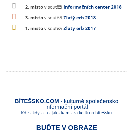
2. místo
v soutěži
Informačních center 2018
3. místo
v soutěži
Zlatý erb 2018
1. místo
v soutěži
Zlatý erb 2017
BÍTEŠSKO.COM
- kulturně společensko
informační portál
Kde - kdy - co - jak - kam - za kolik na bítešsku
BUĎTE V OBRAZE