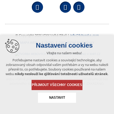
Facebook
YouTube
Wikipedi
© Copyright 2026 ICKK Velká Bíteš |
info@bitessko.com
MAPA WEBU
ÚVOD
OBCHODNÍ PODMÍNKY
Nastavení cookies
PORTÁL OBČANA
GIS
Vítejte na našem webu!
VYTVOŘENO V XART.CZ
Potřebujeme nastavit cookies a související technologie, aby
zobrazovaný obsah odpovídal vašim potřebám a vy na webu nalezli
přesně to, co potřebujete. Soubory cookies používané na našem
Obsah tohoto portálu je chráněn autorským právem, které
webu
nikdy neslouží ke zjišťování totožnosti uživatelů stránek
.
vykonává vydavatel. Jakékoliv užití článků a fotografií z této podoby
webu včetně převzetí, šíření či dalšího zpřístupňování obsahu je bez
písemného souhlasu vydavatele – BÍTEŠSKO.COM -ZAKÁZÁNO.
PŘIJMOUT VŠECHNY COOKIES
NASTAVIT
Technická cookies