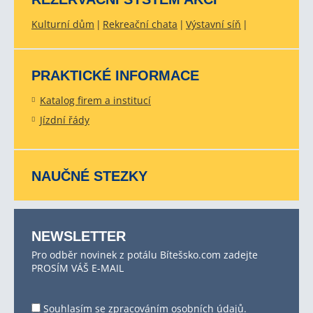
Kulturní dům
Rekreační chata
Výstavní síň
PRAKTICKÉ INFORMACE
Katalog firem a institucí
Jízdní řády
NAUČNÉ STEZKY
NEWSLETTER
Pro odběr novinek z potálu Bítešsko.com zadejte
PROSÍM VÁŠ E-MAIL
Souhlasím se
zpracováním osobních údajů
.