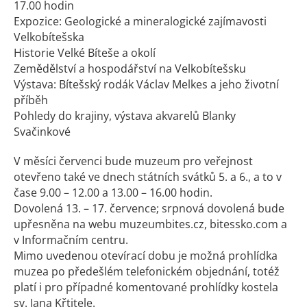
17.00 hodin
Expozice: Geologické a mineralogické zajímavosti
Velkobítešska
Historie Velké Bíteše a okolí
Zemědělství a hospodářství na Velkobítešsku
Výstava: Bítešský rodák Václav Melkes a jeho životní
příběh
Pohledy do krajiny, výstava akvarelů Blanky
Svačinkové
V měsíci červenci bude muzeum pro veřejnost
otevřeno také ve dnech státních svátků 5. a 6., a to v
čase 9.00 – 12.00 a 13.00 – 16.00 hodin.
Dovolená 13. – 17. července; srpnová dovolená bude
upřesněna na webu muzeumbites.cz, bitessko.com a
v Informačním centru.
Mimo uvedenou otevírací dobu je možná prohlídka
muzea po předešlém telefonickém objednání, totéž
platí i pro případné komentované prohlídky kostela
sv. Jana Křtitele.