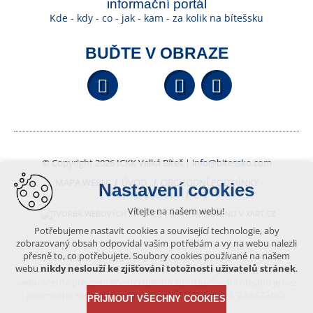
informační portál
Kde - kdy - co - jak - kam - za kolik na bítešsku
BUĎTE V OBRAZE
Facebook
YouTube
Wikipedi
© Copyright 2026 ICKK Velká Bíteš |
info@bitessko.com
MAPA WEBU
ÚVOD
OBCHODNÍ PODMÍNKY
Nastavení cookies
PORTÁL OBČANA
GIS
Vítejte na našem webu!
VYTVOŘENO V XART.CZ
Potřebujeme nastavit cookies a související technologie, aby
zobrazovaný obsah odpovídal vašim potřebám a vy na webu nalezli
přesně to, co potřebujete. Soubory cookies používané na našem
Obsah tohoto portálu je chráněn autorským právem, které
webu
nikdy neslouží ke zjišťování totožnosti uživatelů stránek
.
vykonává vydavatel. Jakékoliv užití článků a fotografií z této podoby
webu včetně převzetí, šíření či dalšího zpřístupňování obsahu je bez
písemného souhlasu vydavatele – BÍTEŠSKO.COM -ZAKÁZÁNO.
PŘIJMOUT VŠECHNY COOKIES