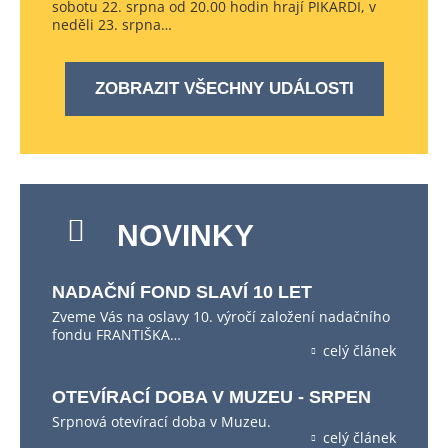
sobotu 22. srpna od 20.00 hodin hrají PIKARDI, v
neděli 23. srpna…
ZOBRAZIT VŠECHNY UDÁLOSTI
NOVINKY
NADAČNÍ FOND SLAVÍ 10 LET
Zveme Vás na oslavy 10. výročí založení nadačního
fondu FRANTIŠKA…
celý článek
OTEVÍRACÍ DOBA V MUZEU - SRPEN
Srpnová otevírací doba v Muzeu.
celý článek