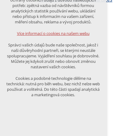
ochrany osobních údajů z důvodu následujících
nutná pro provozování webu
potřeb: zpětná vazba od návštěvníků formou
udržení kontextu stránek (session):
analytických statistik používání webu, ukládání
případná přihlášení, volby jazyka, apod.
nebo přístup k informacím na vašem zařízení,
měření obsahu, reklama a vývoj produktů.
Volitelná cookies
analytická pro anonymizované
Více informací o cookies na našem webu
vyhodnocení návštěvnosti
marketingová cookies (Google)
Správci vašich údajů bude naše společnost, jakož i
naši důvěryhodní partneři, se kterými neustále
Více informací o cookies na našem webu
spolupracujeme. Vyjádření souhlasu je dobrovolné.
Můžete jej kdykoli zrušit nebo obnovit změnou
nastavení vašich cookies.
PŘIJMOUT VŠECHNY COOKIES
Cookies a podobné technologie dělíme na
technická: nutná pro běh webu, bez nichž nelze web
používat a volitelná. Do této části spadají analytická
ODMÍTNOUT VŠE
a marketingová cookies.