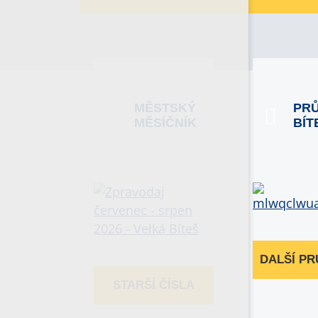
MĚSTSKÝ
PR
MĚSÍČNÍK
BÍT
DALŠÍ P
STARŠÍ ČÍSLA