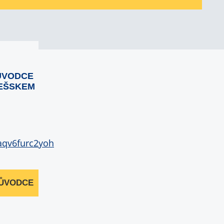
ŮVODCE
EŠSKEM
RŮVODCE