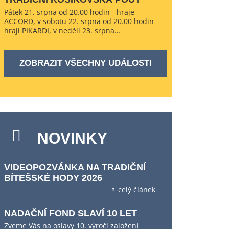
Pátek 21. srpna od 20.00 hodin - hraje
ACCORD, v sobotu 22. srpna od 20.00 hodin
hrají PIKARDI, v neděli 23. srpna…
ZOBRAZIT VŠECHNY UDÁLOSTI
NOVINKY
VIDEOPOZVÁNKA NA TRADIČNÍ
BÍTEŠSKÉ HODY 2026
celý článek
NADAČNÍ FOND SLAVÍ 10 LET
Zveme Vás na oslavy 10. výročí založení