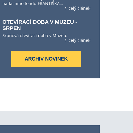
nadačního fondu FRANTIŠKA…
celý článek
OTEVÍRACÍ DOBA V MUZEU -
SRPEN
Srpnová otevírací doba v Muzeu.
celý článek
ARCHIV NOVINEK