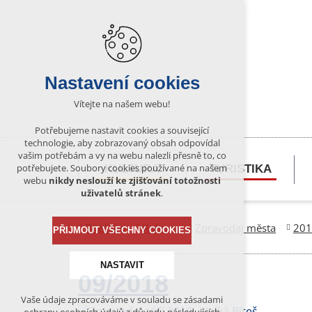
Nastavení cookies
Vítejte na našem webu!
Potřebujeme nastavit cookies a související
technologie, aby zobrazovaný obsah odpovídal
vašim potřebám a vy na webu nalezli přesně to, co
potřebujete. Soubory cookies používané na našem
KULTURA
TURISTIKA
webu
nikdy neslouží ke zjišťování totožnosti
uživatelů stránek
.
Bítešsko
Kultura
Zpravodaj města
201
PŘIJMOUT VŠECHNY COOKIES
NASTAVIT
09/2018
Vaše údaje zpracováváme v souladu se zásadami
Technická cookies