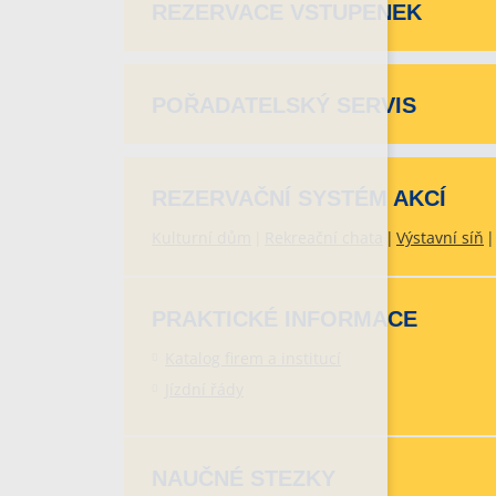
REZERVACE VSTUPENEK
POŘADATELSKÝ SERVIS
REZERVAČNÍ SYSTÉM AKCÍ
Kulturní dům
Rekreační chata
Výstavní síň
PRAKTICKÉ INFORMACE
Katalog firem a institucí
Jízdní řády
NAUČNÉ STEZKY