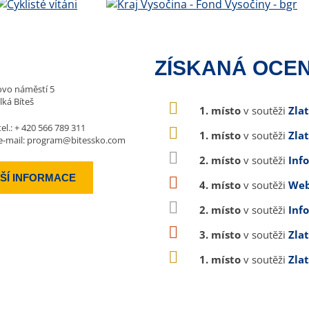
ZÍSKANÁ OCEN
vo náměstí 5
lká Bíteš
1. místo
v soutěži
Zla
tel.:
+ 420 566 789 311
1. místo
v soutěži
Zla
e-mail:
program@bitessko.com
2. místo
v soutěži
Inf
ŠÍ INFORMACE
4. místo
v soutěži
Web
2. místo
v soutěži
Inf
3. místo
v soutěži
Zla
1. místo
v soutěži
Zla