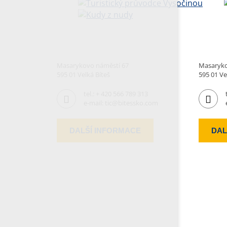
Masarykovo náměstí 67
Masaryko
595 01 Velká Bíteš
595 01 Ve
tel.:
+ 420 566 789 313
e-mail:
tic@bitessko.com
DALŠÍ INFORMACE
DAL