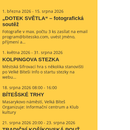
1. března 2026 - 15. srpna 2026
„DOTEK SVĚTLA“ – fotografická
soutěž
Fotografie v max. počtu 3 ks zasílat na email
program@bitessko.com, uvést jméno,
příjmení a…
1. května 2026 - 31. srpna 2026
KOLPINGOVA STEZKA
Městská šifrovací hra s několika stanovišti
po Velké Bíteši Info o startu stezky na
webu…
18. srpna 2026 08:00 - 16:00
BÍTEŠSKÉ TRHY
Masarykovo náměstí, Velká Bíteš
Organizuje: Informační centrum a Klub
kultury
21. srpna 2026 20:00 - 23. srpna 2026
TRADIČNÍ KOŠÍKOVSKÁ POUŤ