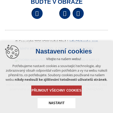
BUĎTE V OBRAZE
Facebook
YouTube
Wikipedi
© Copyright 2026 ICKK Velká Bíteš |
info@bitessko.com
MAPA WEBU
ÚVOD
OBCHODNÍ PODMÍNKY
Nastavení cookies
PORTÁL OBČANA
GIS
Vítejte na našem webu!
VYTVOŘENO V XART.CZ
Potřebujeme nastavit cookies a související technologie, aby
zobrazovaný obsah odpovídal vašim potřebám a vy na webu nalezli
přesně to, co potřebujete. Soubory cookies používané na našem
Obsah tohoto portálu je chráněn autorským právem, které
webu
nikdy neslouží ke zjišťování totožnosti uživatelů stránek
.
vykonává vydavatel. Jakékoliv užití článků a fotografií z této podoby
webu včetně převzetí, šíření či dalšího zpřístupňování obsahu je bez
písemného souhlasu vydavatele – BÍTEŠSKO.COM -ZAKÁZÁNO.
PŘIJMOUT VŠECHNY COOKIES
NASTAVIT