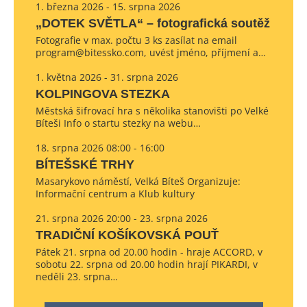
1. března 2026 - 15. srpna 2026
„DOTEK SVĚTLA“ – fotografická soutěž
Fotografie v max. počtu 3 ks zasílat na email
program@bitessko.com, uvést jméno, příjmení a…
1. května 2026 - 31. srpna 2026
KOLPINGOVA STEZKA
Městská šifrovací hra s několika stanovišti po Velké
Bíteši Info o startu stezky na webu…
18. srpna 2026 08:00 - 16:00
BÍTEŠSKÉ TRHY
Masarykovo náměstí, Velká Bíteš Organizuje:
Informační centrum a Klub kultury
21. srpna 2026 20:00 - 23. srpna 2026
TRADIČNÍ KOŠÍKOVSKÁ POUŤ
Pátek 21. srpna od 20.00 hodin - hraje ACCORD, v
sobotu 22. srpna od 20.00 hodin hrají PIKARDI, v
neděli 23. srpna…