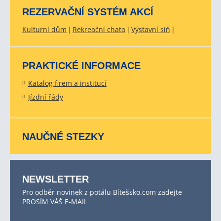
REZERVAČNÍ SYSTÉM AKCÍ
Kulturní dům
Rekreační chata
Výstavní síň
PRAKTICKÉ INFORMACE
Katalog firem a institucí
Jízdní řády
NAUČNÉ STEZKY
NEWSLETTER
Pro odběr novinek z potálu Bítešsko.com zadejte
PROSÍM VÁŠ E-MAIL