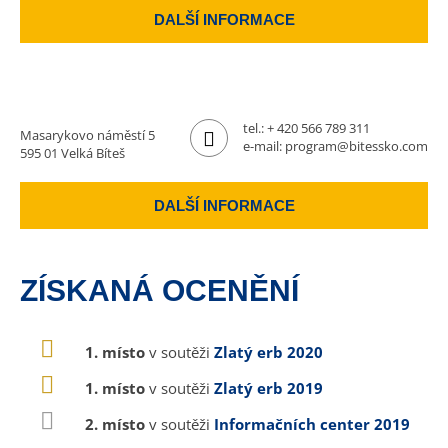
DALŠÍ INFORMACE
tel.:
+ 420 566 789 311
Masarykovo náměstí 5
e-mail:
program@bitessko.com
595 01 Velká Bíteš
DALŠÍ INFORMACE
ZÍSKANÁ OCENĚNÍ
1. místo
v soutěži
Zlatý erb 2020
1. místo
v soutěži
Zlatý erb 2019
2. místo
v soutěži
Informačních center 2019