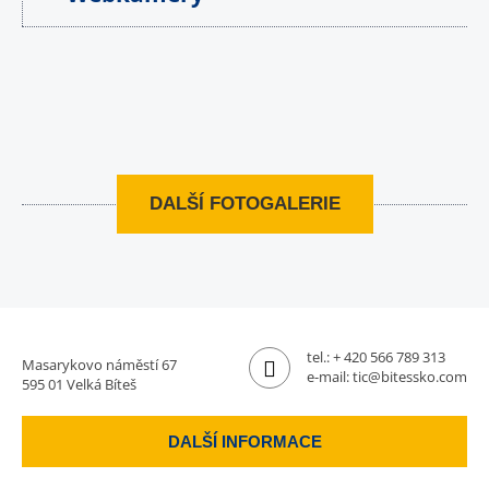
DALŠÍ FOTOGALERIE
tel.:
+ 420 566 789 313
Masarykovo náměstí 67
e-mail:
tic@bitessko.com
595 01 Velká Bíteš
DALŠÍ INFORMACE