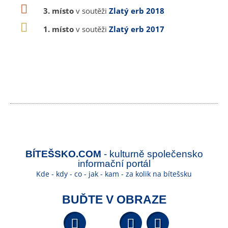
3. místo
v soutěži
Zlatý erb 2018
1. místo
v soutěži
Zlatý erb 2017
BÍTEŠSKO.COM
- kulturně společensko
informační portál
Kde - kdy - co - jak - kam - za kolik na bítešsku
BUĎTE V OBRAZE
Facebook
YouTube
Wikipedi