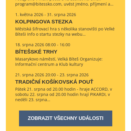
program@bitessko.com, uvést jméno, příjmení a…
1. května 2026 - 31. srpna 2026
KOLPINGOVA STEZKA
Městská šifrovací hra s několika stanovišti po Velké
Bíteši Info o startu stezky na webu…
18. srpna 2026 08:00 - 16:00
BÍTEŠSKÉ TRHY
Masarykovo náměstí, Velká Bíteš Organizuje:
Informační centrum a Klub kultury
21. srpna 2026 20:00 - 23. srpna 2026
TRADIČNÍ KOŠÍKOVSKÁ POUŤ
Pátek 21. srpna od 20.00 hodin - hraje ACCORD, v
sobotu 22. srpna od 20.00 hodin hrají PIKARDI, v
neděli 23. srpna…
ZOBRAZIT VŠECHNY UDÁLOSTI