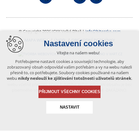
© Copyright 2026 ICKK Velká Bíteš |
info@bitessko.com
MAPA WEBU
ÚVOD
OBCHODNÍ PODMÍNKY
Nastavení cookies
PORTÁL OBČANA
GIS
Vítejte na našem webu!
VYTVOŘENO V XART.CZ
Potřebujeme nastavit cookies a související technologie, aby
zobrazovaný obsah odpovídal vašim potřebám a vy na webu nalezli
přesně to, co potřebujete. Soubory cookies používané na našem
Obsah tohoto portálu je chráněn autorským právem, které
webu
nikdy neslouží ke zjišťování totožnosti uživatelů stránek
.
vykonává vydavatel. Jakékoliv užití článků a fotografií z této podoby
webu včetně převzetí, šíření či dalšího zpřístupňování obsahu je bez
písemného souhlasu vydavatele – BÍTEŠSKO.COM -ZAKÁZÁNO.
PŘIJMOUT VŠECHNY COOKIES
NASTAVIT
Technická cookies
nutná pro provozování webu
udržení kontextu stránek (session): případná přihlášení,