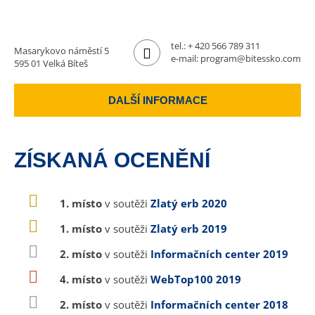
tel.:
+ 420 566 789 311
Masarykovo náměstí 5
e-mail:
program@bitessko.com
595 01 Velká Bíteš
DALŠÍ INFORMACE
ZÍSKANÁ OCENĚNÍ
1. místo
v soutěži
Zlatý erb 2020
1. místo
v soutěži
Zlatý erb 2019
2. místo
v soutěži
Informačních center 2019
4. místo
v soutěži
WebTop100 2019
2. místo
v soutěži
Informačních center 2018