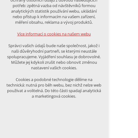
ochrany osobních údajů z důvodu následujících
nutná pro provozování webu
potřeb: zpětná vazba od návštěvníků formou
udržení kontextu stránek (session):
analytických statistik používání webu, ukládání
případná přihlášení, volby jazyka, apod.
nebo přístup k informacím na vašem zařízení,
měření obsahu, reklama a vývoj produktů.
Volitelná cookies
analytická pro anonymizované
Více informací o cookies na našem webu
vyhodnocení návštěvnosti
marketingová cookies (Google)
Správci vašich údajů bude naše společnost, jakož i
naši důvěryhodní partneři, se kterými neustále
Více informací o cookies na našem webu
spolupracujeme. Vyjádření souhlasu je dobrovolné.
Můžete jej kdykoli zrušit nebo obnovit změnou
nastavení vašich cookies.
PŘIJMOUT VŠECHNY COOKIES
Cookies a podobné technologie dělíme na
technická: nutná pro běh webu, bez nichž nelze web
používat a volitelná. Do této části spadají analytická
ODMÍTNOUT VŠE
a marketingová cookies.