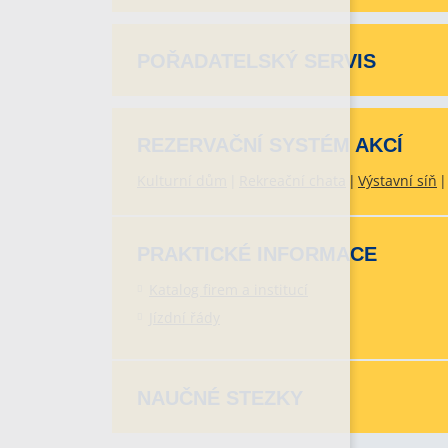
POŘADATELSKÝ SERVIS
REZERVAČNÍ SYSTÉM AKCÍ
Kulturní dům
Rekreační chata
Výstavní síň
PRAKTICKÉ INFORMACE
Katalog firem a institucí
Jízdní řády
NAUČNÉ STEZKY