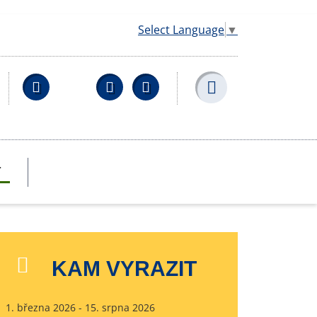
Select Language
▼
Facebook
YouTube
Wikipedia
T
KAM VYRAZIT
1. března 2026 - 15. srpna 2026