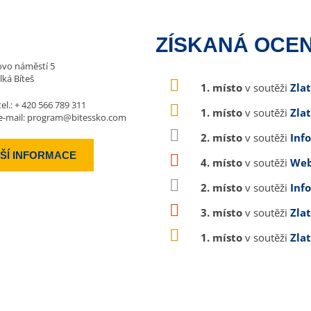
ZÍSKANÁ OCEN
vo náměstí 5
lká Bíteš
1. místo
v soutěži
Zla
tel.:
+ 420 566 789 311
1. místo
v soutěži
Zla
e-mail:
program@bitessko.com
2. místo
v soutěži
Inf
ŠÍ INFORMACE
4. místo
v soutěži
Web
2. místo
v soutěži
Inf
3. místo
v soutěži
Zla
1. místo
v soutěži
Zla