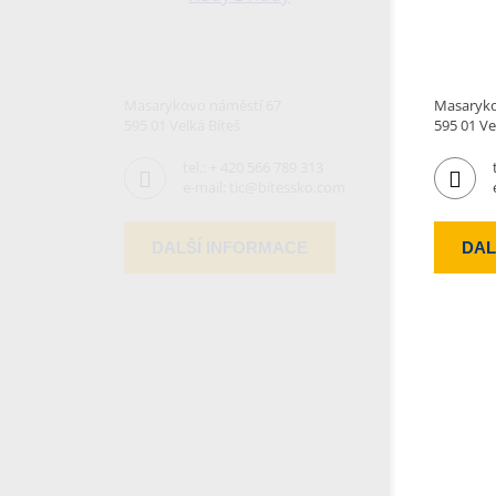
Masarykovo náměstí 67
Masaryko
595 01 Velká Bíteš
595 01 Ve
tel.:
+ 420 566 789 313
e-mail:
tic@bitessko.com
DALŠÍ INFORMACE
DAL