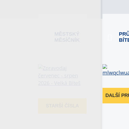
MĚSTSKÝ
PR
MĚSÍČNÍK
BÍT
DALŠÍ P
STARŠÍ ČÍSLA