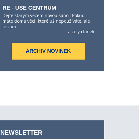
RE - USE CENTRUM
Dejte starým věcem novou šanci! Pokud
máte doma věci, které už nepoužíváte, ale
je vám…
celý článek
ARCHIV NOVINEK
NEWSLETTER