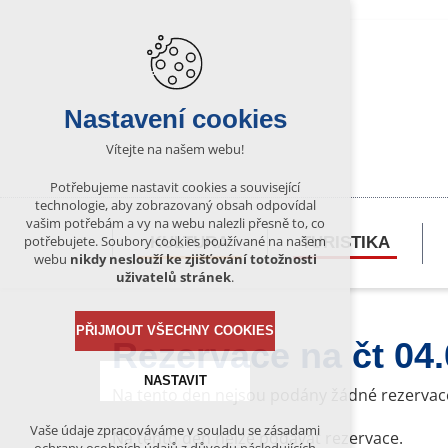
Nastavení cookies
Vítejte na našem webu!
Potřebujeme nastavit cookies a související
technologie, aby zobrazovaný obsah odpovídal
vašim potřebám a vy na webu nalezli přesně to, co
potřebujete. Soubory cookies používané na našem
KULTURA
TURISTIKA
webu
nikdy neslouží ke zjišťování totožnosti
uživatelů stránek
.
PŘIJMOUT VŠECHNY COOKIES
Rezervace na čt 04
NASTAVIT
Na tento den nejsou podány žádné rezervac
Vaše údaje zpracováváme v souladu se zásadami
Na tento den nelze podávat rezervace.
Technická cookies