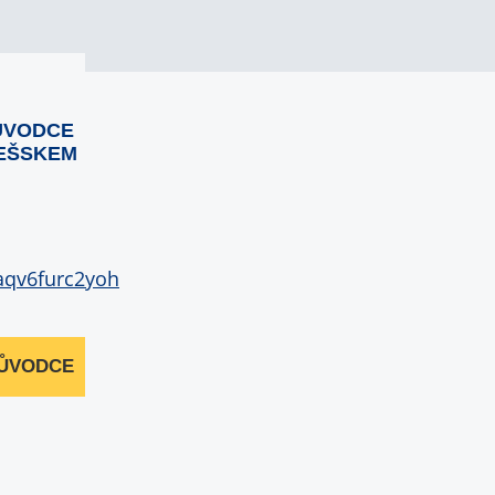
ŮVODCE
EŠSKEM
RŮVODCE