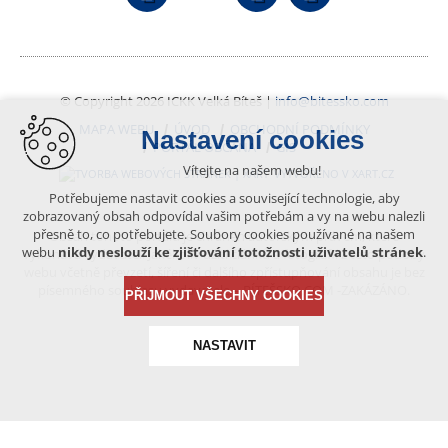
© Copyright 2026 ICKK Velká Bíteš |
info@bitessko.com
MAPA WEBU
ÚVOD
OBCHODNÍ PODMÍNKY
Nastavení cookies
PORTÁL OBČANA
GIS
Vítejte na našem webu!
VYTVOŘENO V XART.CZ
Potřebujeme nastavit cookies a související technologie, aby
zobrazovaný obsah odpovídal vašim potřebám a vy na webu nalezli
přesně to, co potřebujete. Soubory cookies používané na našem
Obsah tohoto portálu je chráněn autorským právem, které
webu
nikdy neslouží ke zjišťování totožnosti uživatelů stránek
.
vykonává vydavatel. Jakékoliv užití článků a fotografií z této podoby
webu včetně převzetí, šíření či dalšího zpřístupňování obsahu je bez
písemného souhlasu vydavatele – BÍTEŠSKO.COM -ZAKÁZÁNO.
PŘIJMOUT VŠECHNY COOKIES
NASTAVIT
Technická cookies
nutná pro provozování webu
udržení kontextu stránek (session): případná přihlášení,