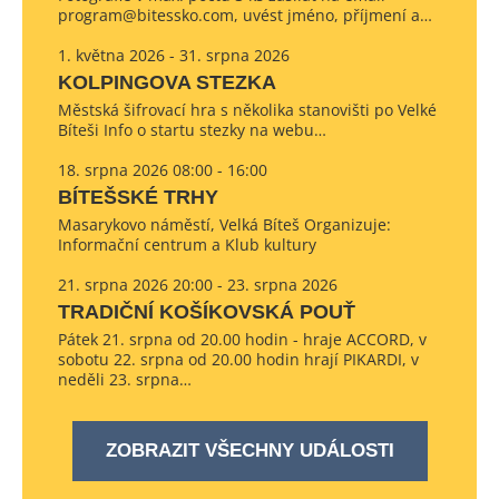
program@bitessko.com, uvést jméno, příjmení a…
1. května 2026 - 31. srpna 2026
KOLPINGOVA STEZKA
Městská šifrovací hra s několika stanovišti po Velké
Bíteši Info o startu stezky na webu…
18. srpna 2026 08:00 - 16:00
BÍTEŠSKÉ TRHY
Masarykovo náměstí, Velká Bíteš Organizuje:
Informační centrum a Klub kultury
21. srpna 2026 20:00 - 23. srpna 2026
TRADIČNÍ KOŠÍKOVSKÁ POUŤ
Pátek 21. srpna od 20.00 hodin - hraje ACCORD, v
sobotu 22. srpna od 20.00 hodin hrají PIKARDI, v
neděli 23. srpna…
ZOBRAZIT VŠECHNY UDÁLOSTI