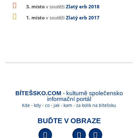
3. místo
v soutěži
Zlatý erb 2018
1. místo
v soutěži
Zlatý erb 2017
BÍTEŠSKO.COM
- kulturně společensko
informační portál
Kde - kdy - co - jak - kam - za kolik na bítešsku
BUĎTE V OBRAZE
Facebook
YouTube
Wikipedi