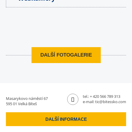
DALŠÍ FOTOGALERIE
tel.:
+ 420 566 789 313
Masarykovo náměstí 67
e-mail:
tic@bitessko.com
595 01 Velká Bíteš
DALŠÍ INFORMACE