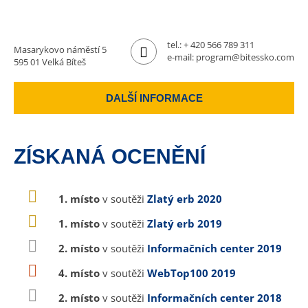
tel.:
+ 420 566 789 311
Masarykovo náměstí 5
e-mail:
program@bitessko.com
595 01 Velká Bíteš
DALŠÍ INFORMACE
ZÍSKANÁ OCENĚNÍ
1. místo
v soutěži
Zlatý erb 2020
1. místo
v soutěži
Zlatý erb 2019
2. místo
v soutěži
Informačních center 2019
4. místo
v soutěži
WebTop100 2019
2. místo
v soutěži
Informačních center 2018