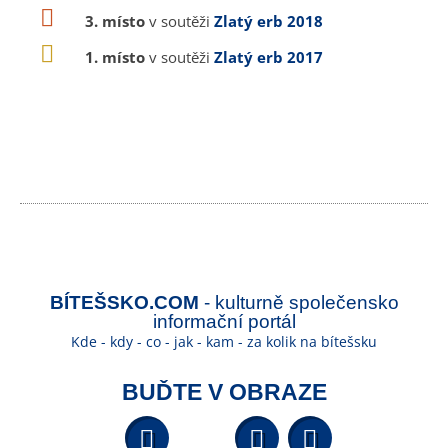
3. místo
v soutěži
Zlatý erb 2018
1. místo
v soutěži
Zlatý erb 2017
BÍTEŠSKO.COM
- kulturně společensko
informační portál
Kde - kdy - co - jak - kam - za kolik na bítešsku
BUĎTE V OBRAZE
Facebook
YouTube
Wikipedi