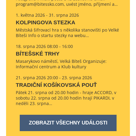
program@bitessko.com, uvést jméno, příjmení a…
1. května 2026 - 31. srpna 2026
KOLPINGOVA STEZKA
Městská šifrovací hra s několika stanovišti po Velké
Bíteši Info o startu stezky na webu…
18. srpna 2026 08:00 - 16:00
BÍTEŠSKÉ TRHY
Masarykovo náměstí, Velká Bíteš Organizuje:
Informační centrum a Klub kultury
21. srpna 2026 20:00 - 23. srpna 2026
TRADIČNÍ KOŠÍKOVSKÁ POUŤ
Pátek 21. srpna od 20.00 hodin - hraje ACCORD, v
sobotu 22. srpna od 20.00 hodin hrají PIKARDI, v
neděli 23. srpna…
ZOBRAZIT VŠECHNY UDÁLOSTI