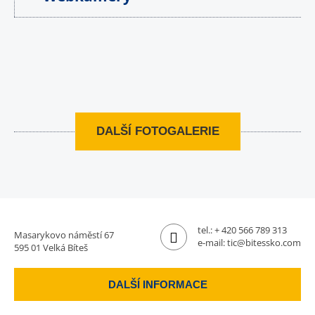
DALŠÍ FOTOGALERIE
tel.:
+ 420 566 789 313
Masarykovo náměstí 67
e-mail:
tic@bitessko.com
595 01 Velká Bíteš
DALŠÍ INFORMACE