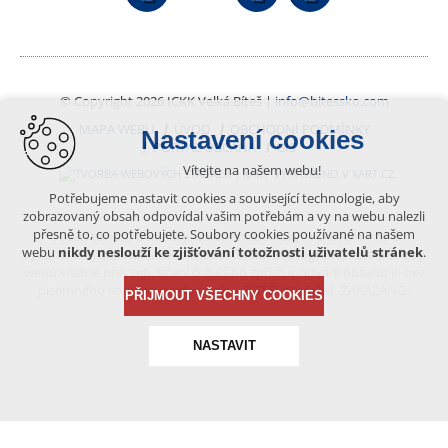
© Copyright 2026 ICKK Velká Bíteš |
info@bitessko.com
MAPA WEBU
ÚVOD
OBCHODNÍ PODMÍNKY
Nastavení cookies
PORTÁL OBČANA
GIS
Vítejte na našem webu!
VYTVOŘENO V XART.CZ
Potřebujeme nastavit cookies a související technologie, aby
zobrazovaný obsah odpovídal vašim potřebám a vy na webu nalezli
přesně to, co potřebujete. Soubory cookies používané na našem
Obsah tohoto portálu je chráněn autorským právem, které
webu
nikdy neslouží ke zjišťování totožnosti uživatelů stránek
.
vykonává vydavatel. Jakékoliv užití článků a fotografií z této podoby
webu včetně převzetí, šíření či dalšího zpřístupňování obsahu je bez
písemného souhlasu vydavatele – BÍTEŠSKO.COM -ZAKÁZÁNO.
PŘIJMOUT VŠECHNY COOKIES
NASTAVIT
Technická cookies
nutná pro provozování webu
udržení kontextu stránek (session): případná přihlášení,