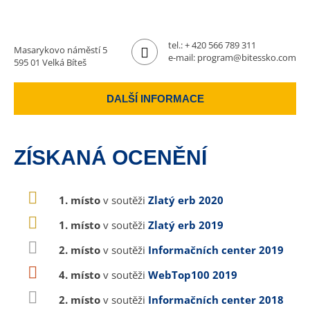
tel.:
+ 420 566 789 311
Masarykovo náměstí 5
e-mail:
program@bitessko.com
595 01 Velká Bíteš
DALŠÍ INFORMACE
ZÍSKANÁ OCENĚNÍ
1. místo
v soutěži
Zlatý erb 2020
1. místo
v soutěži
Zlatý erb 2019
2. místo
v soutěži
Informačních center 2019
4. místo
v soutěži
WebTop100 2019
2. místo
v soutěži
Informačních center 2018