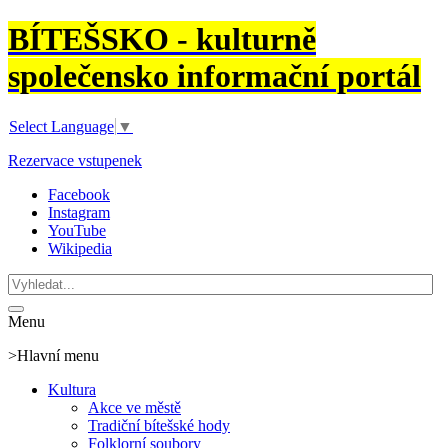
BÍTEŠSKO - kulturně
společensko informační portál
Select Language
▼
Rezervace vstupenek
Facebook
Instagram
YouTube
Wikipedia
Menu
>Hlavní menu
Kultura
Akce ve městě
Tradiční bítešské hody
Folklorní soubory