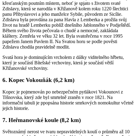
křesťanským poutním místem, neboť je spjato s životem svaté
Zdislavy, která se narodila v Křižanově kolem roku 1220 šlechtici
panu Přibyslavovi a jeho manželce Sybile, původem ze Sicílie.
Zdislava byla provdána za pana Havla z Lemberka a prožila svůj
život na hradě Lemberku poblíž dnešního Jablonného v Podještědí.
Během svého života pečovala o chudé a nemocné, zakládala
kláštery. Zemřela ve věku 32 let. Byla svatořečena v roce 1995
papežem Janem Pavlem II. Na Svatou horu se podle pověsti
Zdislava chodila pravidelně modlit.
Svatá hora je dominujícím vrcholem z dálky viditelného hřbetu,
který je součástí Bítešské vrchoviny, která je součástí větší
Křižanovské vrchoviny.
6. Kopec Vokouňák (6,2 km)
Kopec je pojmenován po nebezpečném pytlákovi Vokounovi z
Tišnovska, který zde byl smrtelně zraněn v roce 1821. Na
informační tabuli je ppopsána historie smrkových nomokultur včetně
jejich historie.
7. Heřmanovské koule (8,2 km)
Světoznámý nerost ve tvaru nepravidelných koulí o průměru až 10