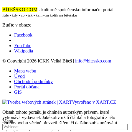
BÍTEŠSKO.COM
- kulturně společensko informační portál
Kde - kdy - co - jak - kam - za kolik na bítešsku
Buďte v obraze
Facebook
YouTube
Wikipedia
© Copyright 2026 ICKK Velká Bíteš |
info@bitessko.com
Mapa webu
Úvod
Obchodní podmínky
Portál občana
GIS
Vytvořeno v XART.CZ
Obsah tohoto portálu je chráněn autorským právem, které
vykonává vydavatel. Jakékoliv užití článků a fotografií z této
Menu
podoby webu včetně převzetí, šíření či dalšího zpřístupňování
obsahu je bez písemného souhlasu vydavatele –