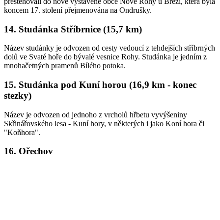
přestěhovali do nově vystavené obce Nové Rohy u Březí, která byla
koncem 17. stolení přejmenována na Ondrušky.
14. Studánka Stříbrnice (15,7 km)
Název studánky je odvozen od cesty vedoucí z tehdejších stříbrných
dolů ve Svaté hoře do bývalé vesnice Rohy. Studánka je jedním z
mnohačetných pramenů Bílého potoka.
15. Studánka pod Kuní horou (16,9 km - konec
stezky)
Název je odvozen od jednoho z vrcholů hřbetu vyvýšeniny
Skřinářovského lesa - Kuní hory, v některých i jako Koní hora či
"Koňhora".
16. Ořechov