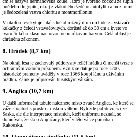
cm se nazývá heřmanovská koule. Jádro je tvořeno čočkou ze šupin
hnědého flogopitu, okraj z vláknitého šedého antofylitu a mezi nimi
je šedozelená vrstva chloritu a montmorillonitu.
V okolí se vyskytuje také silně ohrožený druh orchideje - vstavače
kukačky z čeledi vstavačovitých, dorůstá až do 30 cm a kvete ve
tvaru řídkého klasu nachovou nebo růžovou barvou. Celá oblast je
chráněná zákonem.
8. Hrádek (8,7 km)
Na okraji lesa je zachovalý půdorysný reliéf hrádku či menší tvrze s
ochranným vodním příkopem. Vznik se datuje po roce 1200,
historické prameny uváděly v roce 1366 koupi lánu a užíváním
hrádku. Zánik je připisován husitským válkám.
9. Anglica (10,7 km)
U další informační tabule naleznete místo zvané Anglica, ke které se
váže spojitost s prusko - ruskou válkou. Byli zde pobiti vojáci ze
Saska, ale dle interpretace místních, kteří uniformu neznali, se
domnívali, že šlo o Angličany, kteří v této válce pomáhali
Rakousku.
10. Haugwitzovy studánky (11,5 km)