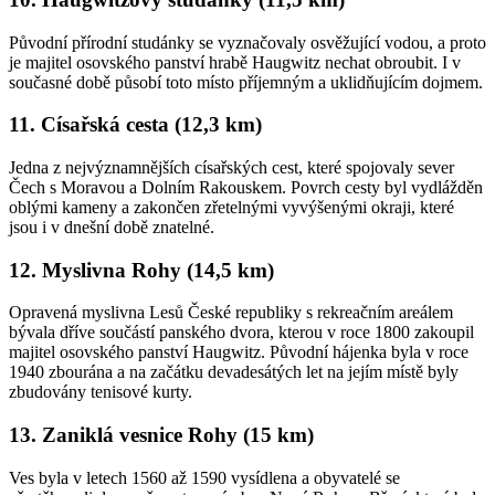
Původní přírodní studánky se vyznačovaly osvěžující vodou, a proto
je majitel osovského panství hrabě Haugwitz nechat obroubit. I v
současné době působí toto místo příjemným a uklidňujícím dojmem.
11. Císařská cesta (12,3 km)
Jedna z nejvýznamnějších císařských cest, které spojovaly sever
Čech s Moravou a Dolním Rakouskem. Povrch cesty byl vydlážděn
oblými kameny a zakončen zřetelnými vyvýšenými okraji, které
jsou i v dnešní době znatelné.
12. Myslivna Rohy (14,5 km)
Opravená myslivna Lesů České republiky s rekreačním areálem
bývala dříve součástí panského dvora, kterou v roce 1800 zakoupil
majitel osovského panství Haugwitz. Původní hájenka byla v roce
1940 zbourána a na začátku devadesátých let na jejím místě byly
zbudovány tenisové kurty.
13. Zaniklá vesnice Rohy (15 km)
Ves byla v letech 1560 až 1590 vysídlena a obyvatelé se