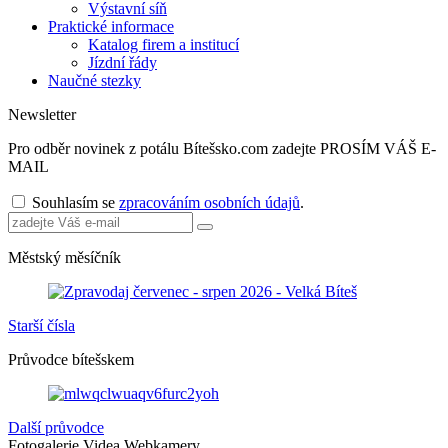
Výstavní síň
Praktické informace
Katalog firem a institucí
Jízdní řády
Naučné stezky
Newsletter
Pro odběr novinek z potálu Bítešsko.com zadejte PROSÍM VÁŠ E-
MAIL
Souhlasím se
zpracováním osobních údajů
.
Městský měsíčník
Starší čísla
Průvodce bítešskem
Další průvodce
Fotogalerie
Videa
Webkamery