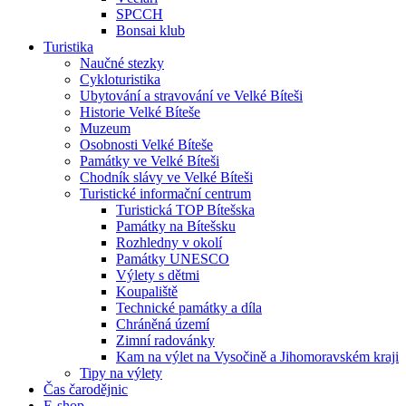
SPCCH
Bonsai klub
Turistika
Naučné stezky
Cykloturistika
Ubytování a stravování ve Velké Bíteši
Historie Velké Bíteše
Muzeum
Osobnosti Velké Bíteše
Památky ve Velké Bíteši
Chodník slávy ve Velké Bíteši
Turistické informační centrum
Turistická TOP Bítešska
Památky na Bítešsku
Rozhledny v okolí
Památky UNESCO
Výlety s dětmi
Koupaliště
Technické památky a díla
Chráněná území
Zimní radovánky
Kam na výlet na Vysočině a Jihomoravském kraji
Tipy na výlety
Čas čarodějnic
E-shop