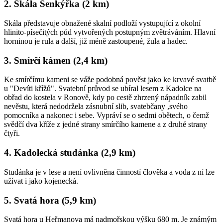
2. Skála Šenkýřka (2 km)
Skála představuje obnažené skalní podloží vystupující z okolní
hlinito-písečitých půd vytvořených postupným zvětráváním. Hlavní
horninou je rula a další, již méně zastoupené, žula a hadec.
3. Smírčí kámen (2,4 km)
Ke smírčímu kameni se váže podobná pověst jako ke krvavé svatbě
u "Devíti křížů". Svatební průvod se ubíral lesem z Kadolce na
obřad do kostela v Ronově, kdy po cestě zhrzený nápadník zabil
nevěstu, která nedodržela zásnubní slib, svatebčany ,svého
pomocníka a nakonec i sebe. Vypráví se o sedmi obětech, o čemž
svědčí dva kříže z jedné strany smírčího kamene a z druhé strany
čtyři.
4. Kadolecká studánka (2,9 km)
Studánka je v lese a není ovlivněna činností člověka a voda z ní lze
užívat i jako kojenecká.
5. Svatá hora (5,9 km)
Svatá hora u Heřmanova má nadmořskou výšku 680 m. Je známým