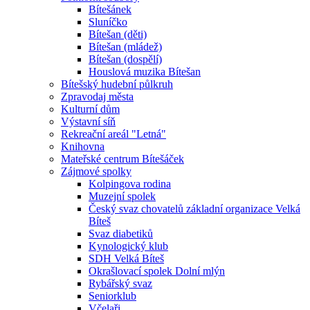
Bítešánek
Sluníčko
Bítešan (děti)
Bítešan (mládež)
Bítešan (dospělí)
Houslová muzika Bítešan
Bítešský hudební půlkruh
Zpravodaj města
Kulturní dům
Výstavní síň
Rekreační areál "Letná"
Knihovna
Mateřské centrum Bítešáček
Zájmové spolky
Kolpingova rodina
Muzejní spolek
Český svaz chovatelů základní organizace Velká
Bíteš
Svaz diabetiků
Kynologický klub
SDH Velká Bíteš
Okrašlovací spolek Dolní mlýn
Rybářský svaz
Seniorklub
Včelaři