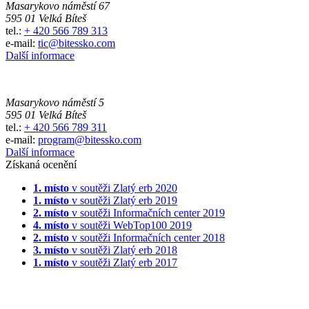
Masarykovo náměstí 67
595 01 Velká Bíteš
tel.:
+ 420 566 789 313
e-mail:
tic@bitessko.com
Další informace
Masarykovo náměstí 5
595 01 Velká Bíteš
tel.:
+ 420 566 789 311
e-mail:
program@bitessko.com
Další informace
Získaná ocenění
1. místo
v soutěži
Zlatý erb 2020
1. místo
v soutěži
Zlatý erb 2019
2. místo
v soutěži
Informačních center 2019
4. místo
v soutěži
WebTop100 2019
2. místo
v soutěži
Informačních center 2018
3. místo
v soutěži
Zlatý erb 2018
1. místo
v soutěži
Zlatý erb 2017