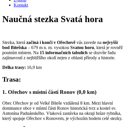
Kontakt
Naučná stezka Svatá hora
Stezka, která
začíná i končí v Ořechově
vás zavede na
nejvyšší
bod Bítešska
– 679 m n. m. vysokou
Svatou horu
, která je rovněž
poutním místem. Na
15 informačních tabulích
se dozvíte řadu
zajímavostí z nejbližšího okolí nejen z oblasti přírody a historie.
Délka trasy:
16,9 km
Trasa:
1. Ořechov s místní částí Ronov (0,0 km)
Obec Ořechov je od Velké Bíteše vzdálená 8 km. Mezi hlavní
dominance obce v místní části Ronov historická tvrz a kostel sv.
Antonína Paduánského. Vlaková zastávka na okraji hráze rybníka,
který spojuje Ořechov s Ronovem, je výchozím bodem celé stezky.