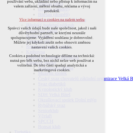
používání webu, ukládání nebo přístup k informacím na
Bítešan (děti)
přihlášení, volby jazyka, apod.
vašem zařízení, měření obsahu, reklama a vývoj
Bítešan (mládež)
produktů.
Volitelná cookies
Bítešan (dospělí)
Houslová muzika Bítešan
Více informací o cookies na našem webu
analytická pro anonymizované vyhodnocení
Bítešský hudební půlkruh
návštěvnosti
Správci vašich údajů bude naše společnost, jakož i naši
Zpravodaj města
marketingová cookies (Google)
důvěryhodní partneři, se kterými neustále
Kulturní dům
spolupracujeme. Vyjádření souhlasu je dobrovolné.
Více informací o cookies na našem webu
Výstavní síň
Můžete jej kdykoli zrušit nebo obnovit změnou
Rekreační areál "Letná"
nastavení vašich cookies.
Knihovna
Cookies a podobné technologie dělíme na technická:
Mateřské centrum Bítešáček
Přijmout všechny cookies
nutná pro běh webu, bez nichž nelze web používat a
Zájmové spolky
volitelná. Do této části spadají analytická a
Kolpingova rodina
marketingová cookies.
Odmítnout vše
Muzejní spolek
Český svaz chovatelů základní organizace Velká B
Svaz diabetiků
Kynologický klub
SDH Velká Bíteš
Okrašlovací spolek Dolní mlýn
Rybářský svaz
Seniorklub
Včelaři
SPCCH
Bonsai klub
Turistika