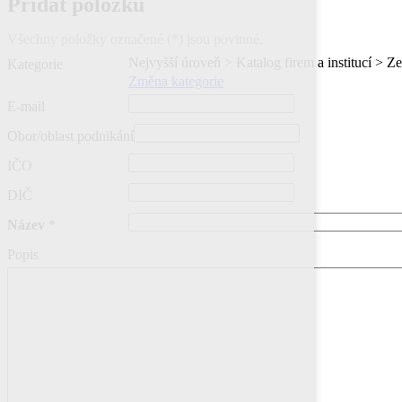
Přidat položku
Všechny položky označené (*) jsou povinné.
Nejvyšší úroveň > Katalog firem a institucí > Z
Kategorie
Změna kategorie
E-mail
Obor/oblast podnikání
IČO
DIČ
Název
*
Popis