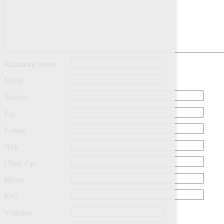
Kontaktní osoba
Mobil
Telefon
Fax
E-mail
Web
Ulice, č.p.
Město
PSČ
V okrese