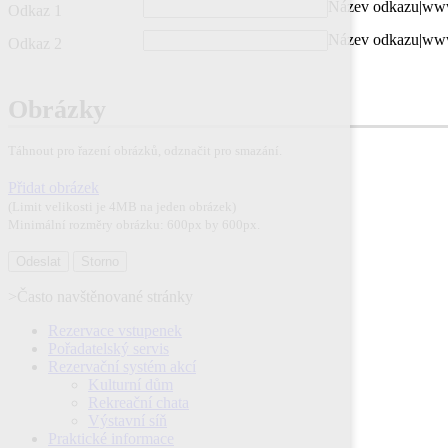
Název odkazu|www
Odkaz 1
Název odkazu|www
Odkaz 2
Obrázky
Táhnout pro řazení obrázků, odznačit pro smazání.
Přidat obrázek
(Limit velikosti je 4MB na jeden obrázek)
Minimální rozměry obrázku: 600px by 600px.
>Často navštěnované stránky
Rezervace vstupenek
Pořadatelský servis
Rezervační systém akcí
Kulturní dům
Rekreační chata
Výstavní síň
Praktické informace