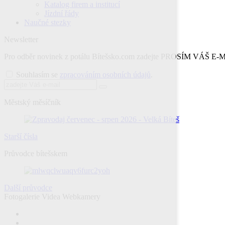
Katalog firem a institucí
Jízdní řády
Naučné stezky
Newsletter
Pro odběr novinek z potálu Bítešsko.com zadejte PROSÍM VÁŠ E
Souhlasím se
zpracováním osobních údajů
.
Městský měsíčník
Starší čísla
Průvodce bítešskem
Další průvodce
Fotogalerie
Videa
Webkamery