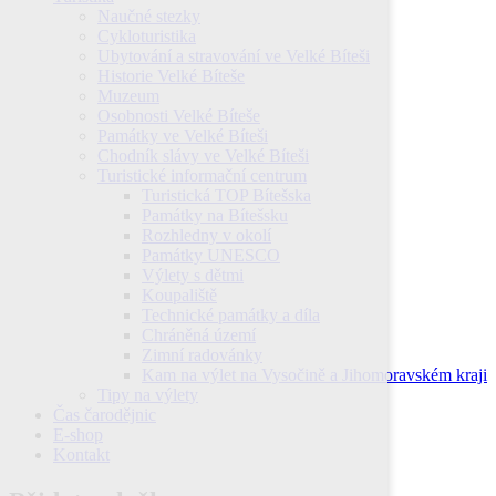
Naučné stezky
Cykloturistika
Ubytování a stravování ve Velké Bíteši
Historie Velké Bíteše
Muzeum
Osobnosti Velké Bíteše
Památky ve Velké Bíteši
Chodník slávy ve Velké Bíteši
Turistické informační centrum
Turistická TOP Bítešska
Památky na Bítešsku
Rozhledny v okolí
Památky UNESCO
Výlety s dětmi
Koupaliště
Technické památky a díla
Chráněná území
Zimní radovánky
Kam na výlet na Vysočině a Jihomoravském kraji
Tipy na výlety
Čas čarodějnic
E-shop
Kontakt