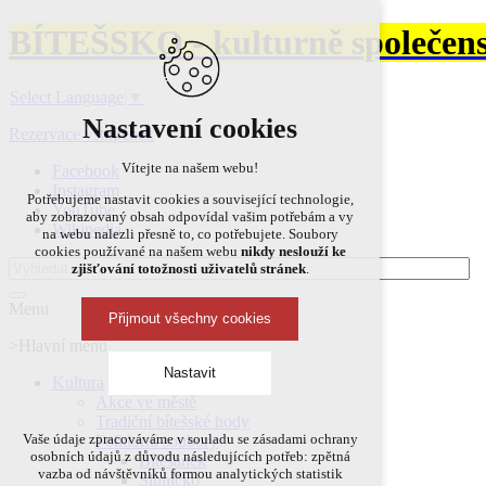
BÍTEŠSKO - kulturně společens
Select Language
▼
Nastavení cookies
Rezervace vstupenek
Vítejte na našem webu!
Facebook
Instagram
Potřebujeme nastavit cookies a související technologie,
YouTube
aby zobrazovaný obsah odpovídal vašim potřebám a vy
Wikipedia
na webu nalezli přesně to, co potřebujete. Soubory
cookies používané na našem webu
nikdy neslouží ke
zjišťování totožnosti uživatelů stránek
.
Menu
Přijmout všechny cookies
>Hlavní menu
Nastavit
Kultura
Akce ve městě
Tradiční bítešské hody
Technická cookies
Vaše údaje zpracováváme v souladu se zásadami ochrany
Folklorní soubory
osobních údajů z důvodu následujících potřeb: zpětná
Bítešánek
nutná pro provozování webu
vazba od návštěvníků formou analytických statistik
Sluníčko
udržení kontextu stránek (session): případná