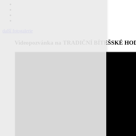
další fotogalerie
Videopozvánka na TRADIČNÍ BÍTEŠSKÉ HO