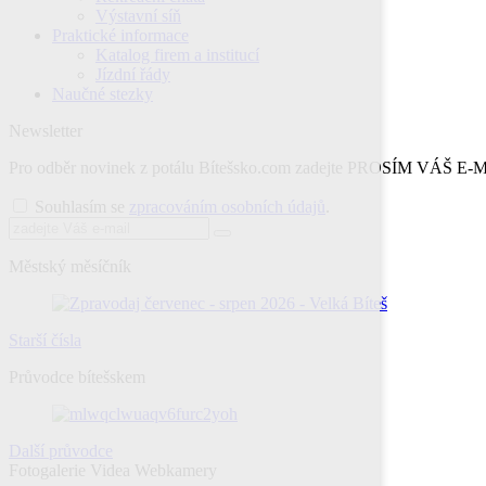
Výstavní síň
Praktické informace
Katalog firem a institucí
Jízdní řády
Naučné stezky
Newsletter
Pro odběr novinek z potálu Bítešsko.com zadejte PROSÍM VÁŠ E
Souhlasím se
zpracováním osobních údajů
.
Městský měsíčník
Starší čísla
Průvodce bítešskem
Další průvodce
Fotogalerie
Videa
Webkamery