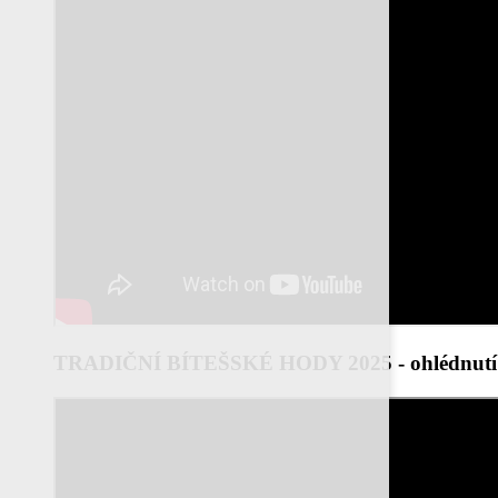
TRADIČNÍ BÍTEŠSKÉ HODY 2025 - ohlédnutí