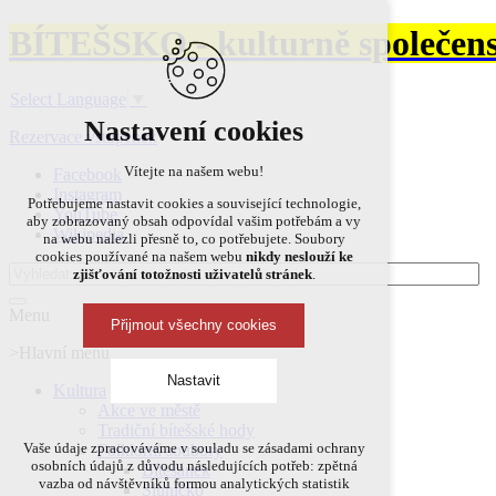
BÍTEŠSKO - kulturně společens
Select Language
▼
Nastavení cookies
Rezervace vstupenek
Vítejte na našem webu!
Facebook
Instagram
Potřebujeme nastavit cookies a související technologie,
YouTube
aby zobrazovaný obsah odpovídal vašim potřebám a vy
Wikipedia
na webu nalezli přesně to, co potřebujete. Soubory
cookies používané na našem webu
nikdy neslouží ke
zjišťování totožnosti uživatelů stránek
.
Menu
Přijmout všechny cookies
>Hlavní menu
Nastavit
Kultura
Akce ve městě
Tradiční bítešské hody
Technická cookies
Vaše údaje zpracováváme v souladu se zásadami ochrany
Folklorní soubory
osobních údajů z důvodu následujících potřeb: zpětná
Bítešánek
nutná pro provozování webu
vazba od návštěvníků formou analytických statistik
Sluníčko
udržení kontextu stránek (session): případná