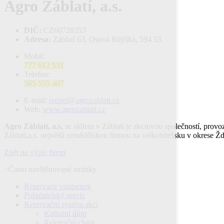
Agro Záblatí, a.s.
DIČ:
CZ60728353
Adresa:
Záblatí 63, Osová Bítýška, 594 53
Mobil:
777 612 531
Telefon:
565 555 407
E-mail:
reditel@agrozablati.cz
Web:
www.agrozablati.cz
Agro Záblatí, a.s.
se sídlem v Záblatí je akciovou společností, pro
Záblatí,a.s. největší zemědělskou firmou na velkobítešsku v okrese 
Zpět na výpis firem
>Často navštěnované stránky
Rezervace vstupenek
Pořadatelský servis
Rezervační systém akcí
Kulturní dům
Rekreační chata