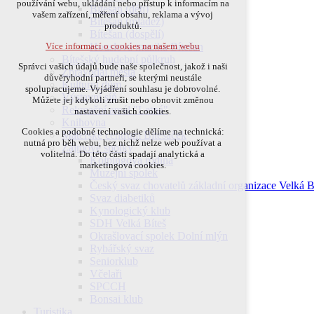
používání webu, ukládání nebo přístup k informacím na
Bítešan (děti)
přihlášení, volby jazyka, apod.
vašem zařízení, měření obsahu, reklama a vývoj
Bítešan (mládež)
produktů.
Volitelná cookies
Bítešan (dospělí)
Houslová muzika Bítešan
Více informací o cookies na našem webu
analytická pro anonymizované vyhodnocení
Bítešský hudební půlkruh
návštěvnosti
Správci vašich údajů bude naše společnost, jakož i naši
Zpravodaj města
marketingová cookies (Google)
důvěryhodní partneři, se kterými neustále
Kulturní dům
spolupracujeme. Vyjádření souhlasu je dobrovolné.
Více informací o cookies na našem webu
Výstavní síň
Můžete jej kdykoli zrušit nebo obnovit změnou
Rekreační areál "Letná"
nastavení vašich cookies.
Knihovna
Cookies a podobné technologie dělíme na technická:
Mateřské centrum Bítešáček
Přijmout všechny cookies
nutná pro běh webu, bez nichž nelze web používat a
Zájmové spolky
volitelná. Do této části spadají analytická a
Kolpingova rodina
marketingová cookies.
Odmítnout vše
Muzejní spolek
Český svaz chovatelů základní organizace Velká B
Svaz diabetiků
Kynologický klub
SDH Velká Bíteš
Okrašlovací spolek Dolní mlýn
Rybářský svaz
Seniorklub
Včelaři
SPCCH
Bonsai klub
Turistika