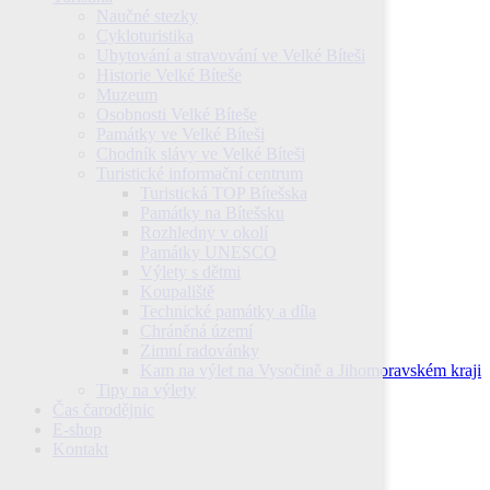
Naučné stezky
Cykloturistika
Ubytování a stravování ve Velké Bíteši
Historie Velké Bíteše
Muzeum
Osobnosti Velké Bíteše
Památky ve Velké Bíteši
Chodník slávy ve Velké Bíteši
Turistické informační centrum
Turistická TOP Bítešska
Památky na Bítešsku
Rozhledny v okolí
Památky UNESCO
Výlety s dětmi
Koupaliště
Technické památky a díla
Chráněná území
Zimní radovánky
Kam na výlet na Vysočině a Jihomoravském kraji
Tipy na výlety
Čas čarodějnic
E-shop
Kontakt