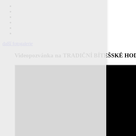
další fotogalerie
Videopozvánka na TRADIČNÍ BÍTEŠSKÉ HO