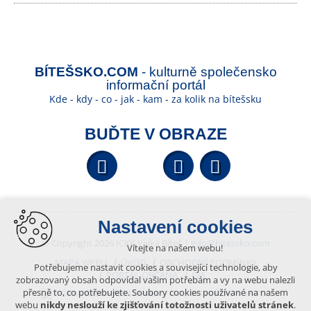
BÍTEŠSKO.COM
- kulturně společensko
informační portál
Kde - kdy - co - jak - kam - za kolik na bítešsku
BUĎTE V OBRAZE
Facebook
YouTube
Wikipedi
Nastavení cookies
© Copyright 2026 ICKK Velká Bíteš |
info@bitessko.com
Vítejte na našem webu!
MAPA WEBU
ÚVOD
OBCHODNÍ PODMÍNKY
Potřebujeme nastavit cookies a související technologie, aby
PORTÁL OBČANA
GIS
zobrazovaný obsah odpovídal vašim potřebám a vy na webu nalezli
přesně to, co potřebujete. Soubory cookies používané na našem
VYTVOŘENO V XART.CZ
webu
nikdy neslouží ke zjišťování totožnosti uživatelů stránek
.