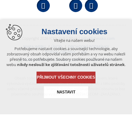
Facebook
YouTube
Wikipedi
Nastavení cookies
© Copyright 2026 ICKK Velká Bíteš |
info@bitessko.com
Vítejte na našem webu!
MAPA WEBU
ÚVOD
OBCHODNÍ PODMÍNKY
Potřebujeme nastavit cookies a související technologie, aby
PORTÁL OBČANA
GIS
zobrazovaný obsah odpovídal vašim potřebám a vy na webu nalezli
přesně to, co potřebujete. Soubory cookies používané na našem
VYTVOŘENO V XART.CZ
webu
nikdy neslouží ke zjišťování totožnosti uživatelů stránek
.
PŘIJMOUT VŠECHNY COOKIES
Obsah tohoto portálu je chráněn autorským právem, které
vykonává vydavatel. Jakékoliv užití článků a fotografií z této podoby
webu včetně převzetí, šíření či dalšího zpřístupňování obsahu je bez
NASTAVIT
písemného souhlasu vydavatele – BÍTEŠSKO.COM -ZAKÁZÁNO.
Technická cookies
nutná pro provozování webu
udržení kontextu stránek (session): případná přihlášení,
volby jazyka, apod.