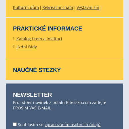
Kulturní dům
Rekreační chata
Výstavní síň
PRAKTICKÉ INFORMACE
Katalog firem a institucí
Jízdní řády
NAUČNÉ STEZKY
NEWSLETTER
Pro odběr novinek z potálu Bítešsko.com zadejte
PROSÍM VÁŠ E-MAIL
Souhlasím se
zpracováním osobních údajů
.