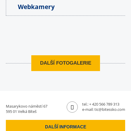
Webkamery
DALŠÍ FOTOGALERIE
tel.:
+ 420 566 789 313
Masarykovo náměstí 67
e-mail:
tic@bitessko.com
595 01 Velká Bíteš
DALŠÍ INFORMACE