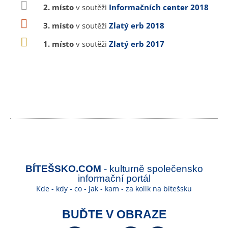
2. místo
v soutěži
Informačních center 2018
3. místo
v soutěži
Zlatý erb 2018
1. místo
v soutěži
Zlatý erb 2017
BÍTEŠSKO.COM
- kulturně společensko
informační portál
Kde - kdy - co - jak - kam - za kolik na bítešsku
BUĎTE V OBRAZE