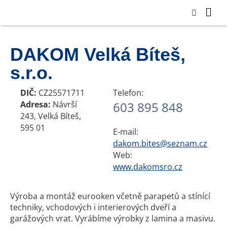
DAKOM Velká Bíteš,
s.r.o.
DIČ:
CZ25571711
Telefon:
Adresa:
Návrší
603 895 848
243, Velká Bíteš,
595 01
E-mail:
dakom.bites@seznam.cz
Web:
www.dakomsro.cz
Výroba a montáž eurooken včetně parapetů a stínící
techniky, vchodových i interierových dveří a
garážových vrat. Vyrábíme výrobky z lamina a masivu.