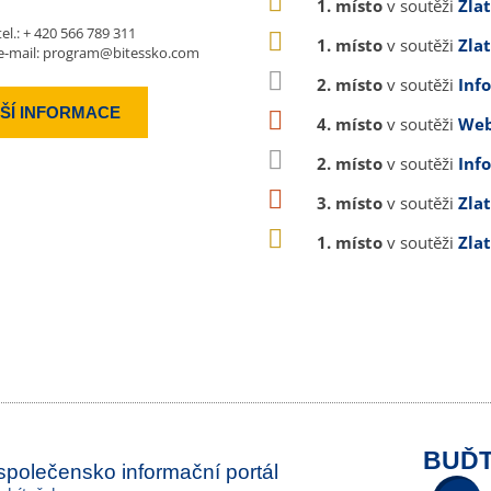
1. místo
v soutěži
Zla
tel.:
+ 420 566 789 311
1. místo
v soutěži
Zla
e-mail:
program@bitessko.com
2. místo
v soutěži
Inf
ŠÍ INFORMACE
4. místo
v soutěži
Web
2. místo
v soutěži
Inf
3. místo
v soutěži
Zla
1. místo
v soutěži
Zla
BUĎT
 společensko informační portál