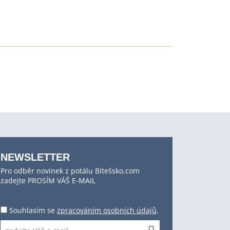
NEWSLETTER
Pro odběr novinek z potálu Bítešsko.com
zadejte PROSÍM VÁŠ E-MAIL
Souhlasím se
zpracováním osobních údajů
.