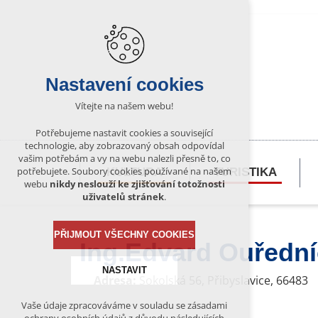
Nastavení cookies
Vítejte na našem webu!
Potřebujeme nastavit cookies a související
technologie, aby zobrazovaný obsah odpovídal
vašim potřebám a vy na webu nalezli přesně to, co
potřebujete. Soubory cookies používané na našem
KULTURA
TURISTIKA
webu
nikdy neslouží ke zjišťování totožnosti
uživatelů stránek
.
PŘIJMOUT VŠECHNY COOKIES
Ing.Edvard Ouředn
NASTAVIT
Adresa:
Sokolská 56, Přibyslavice, 66483
Vaše údaje zpracováváme v souladu se zásadami
Technická cookies