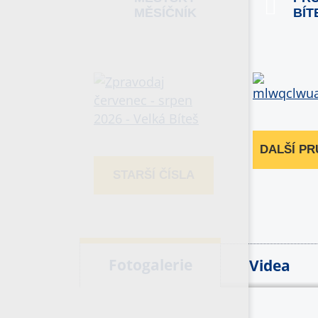
MĚSÍČNÍK
BÍT
DALŠÍ P
STARŠÍ ČÍSLA
Fotogalerie
Videa