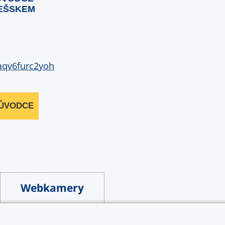
EŠSKEM
RŮVODCE
Webkamery