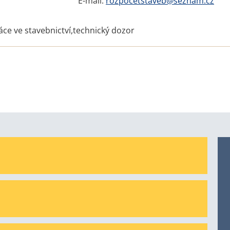
E-mail:
rozpocetstaveb@seznam.cz
ce ve stavebnictví,technický dozor