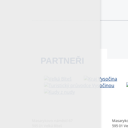
PARTNEŘI
Masarykovo náměstí 67
Masaryko
595 01 Velká Bíteš
595 01 Ve