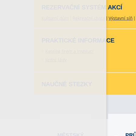
REZERVAČNÍ SYSTÉM AKCÍ
Kulturní dům
Rekreační chata
Výstavní síň
PRAKTICKÉ INFORMACE
Katalog firem a institucí
Jízdní řády
NAUČNÉ STEZKY
MĚSTSKÝ
PR