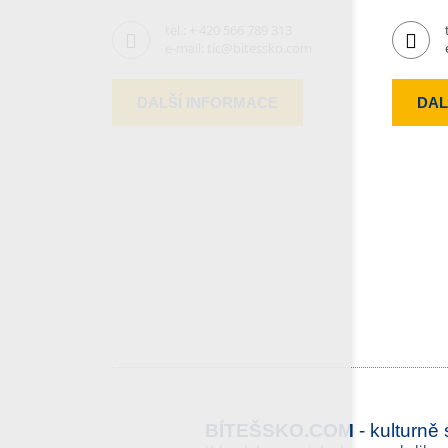
tel.:
+ 420 566 789 313
e-mail:
tic@bitessko.com
DALŠÍ INFORMACE
DAL
BÍTEŠSKO.COM
- kulturně