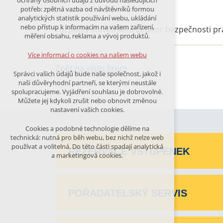
ochrany osobních údajů z důvodu následujících
nutná pro provozování webu
potřeb: zpětná vazba od návštěvníků formou
udržení kontextu stránek (session):
analytických statistik používání webu, ukládání
případná přihlášení, volby jazyka, apod.
nebo přístup k informacím na vašem zařízení,
rozpočty staveb,koordinátor bezpečnosti prá
měření obsahu, reklama a vývoj produktů.
Volitelná cookies
analytická pro anonymizované
Více informací o cookies na našem webu
vyhodnocení návštěvnosti
Zpět na výpis firem
marketingová cookies (Google)
Správci vašich údajů bude naše společnost, jakož i
naši důvěryhodní partneři, se kterými neustále
Více informací o cookies na našem webu
spolupracujeme. Vyjádření souhlasu je dobrovolné.
Můžete jej kdykoli zrušit nebo obnovit změnou
nastavení vašich cookies.
PŘIJMOUT VŠECHNY COOKIES
Cookies a podobné technologie dělíme na
technická: nutná pro běh webu, bez nichž nelze web
používat a volitelná. Do této části spadají analytická
ODMÍTNOUT VŠE
REZERVACE VSTUPENEK
a marketingová cookies.
POŘADATELSKÝ SERVIS