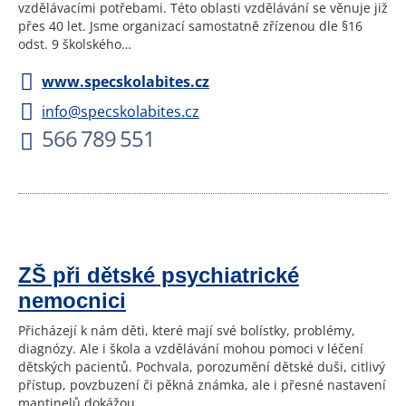
vzdělávacími potřebami. Této oblasti vzdělávání se věnuje již
přes 40 let. Jsme organizací samostatně zřízenou dle §16
odst. 9 školského…
www.specskolabites.cz
info@specskolabites.cz
566 789 551
ZŠ při dětské psychiatrické
nemocnici
Přicházejí k nám děti, které mají své bolístky, problémy,
diagnózy. Ale i škola a vzdělávání mohou pomoci v léčení
dětských pacientů. Pochvala, porozumění dětské duši, citlivý
přístup, povzbuzení či pěkná známka, ale i přesné nastavení
mantinelů dokážou…