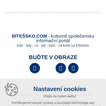
BÍTEŠSKO.COM
- kulturně společensko
informační portál
Kde - kdy - co - jak - kam - za kolik na bítešsku
BUĎTE V OBRAZE
Facebook
YouTube
Wikipedi
Nastavení cookies
© Copyright 2026 ICKK Velká Bíteš |
info@bitessko.com
Vítejte na našem webu!
MAPA WEBU
ÚVOD
OBCHODNÍ PODMÍNKY
Potřebujeme nastavit cookies a související technologie, aby
PORTÁL OBČANA
GIS