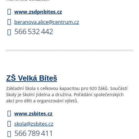
www.zsdpnbites.cz
beranova.alice@centrum.cz
566 532 442
ZŠ Velká Bíteš
Základní škola s celkovou kapacitou pro 920 žáků. Součástí
školy je školní jídelna a družina. Pořádání společenských
akcí pro děti a organizování výletů.
www.zsbites.cz
skola@zsbites.cz
566 789 411