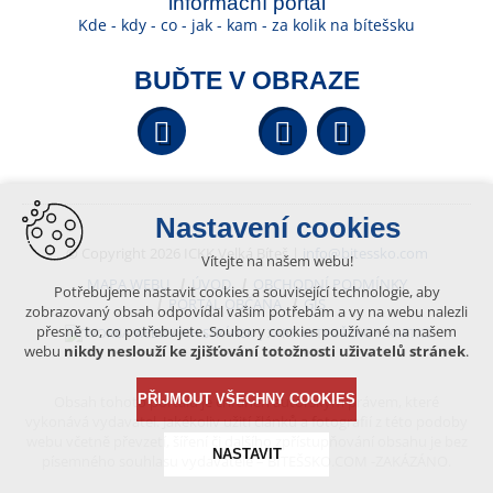
informační portál
Kde - kdy - co - jak - kam - za kolik na bítešsku
BUĎTE V OBRAZE
Facebook
YouTube
Wikipedi
Nastavení cookies
© Copyright 2026 ICKK Velká Bíteš |
info@bitessko.com
Vítejte na našem webu!
MAPA WEBU
ÚVOD
OBCHODNÍ PODMÍNKY
Potřebujeme nastavit cookies a související technologie, aby
PORTÁL OBČANA
GIS
zobrazovaný obsah odpovídal vašim potřebám a vy na webu nalezli
přesně to, co potřebujete. Soubory cookies používané na našem
VYTVOŘENO V XART.CZ
webu
nikdy neslouží ke zjišťování totožnosti uživatelů stránek
.
PŘIJMOUT VŠECHNY COOKIES
Obsah tohoto portálu je chráněn autorským právem, které
vykonává vydavatel. Jakékoliv užití článků a fotografií z této podoby
webu včetně převzetí, šíření či dalšího zpřístupňování obsahu je bez
NASTAVIT
písemného souhlasu vydavatele – BÍTEŠSKO.COM -ZAKÁZÁNO.