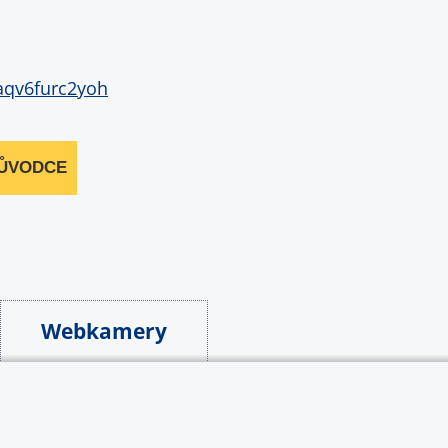
RŮVODCE
Webkamery