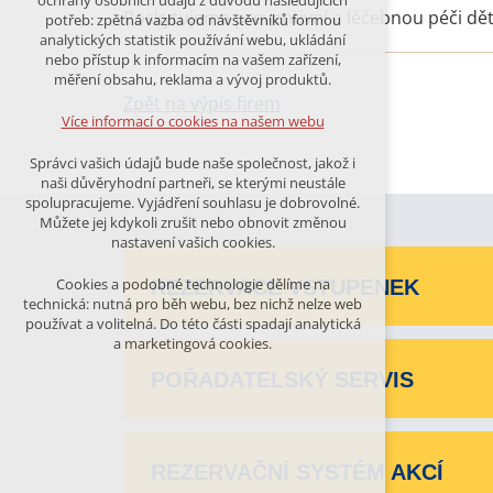
ochrany osobních údajů z důvodu následujících
nutná pro provozování webu
Poskytujeme preventivní a léčebnou péči děte
potřeb: zpětná vazba od návštěvníků formou
udržení kontextu stránek (session):
analytických statistik používání webu, ukládání
případná přihlášení, volby jazyka, apod.
nebo přístup k informacím na vašem zařízení,
měření obsahu, reklama a vývoj produktů.
Volitelná cookies
Zpět na výpis firem
analytická pro anonymizované
Více informací o cookies na našem webu
vyhodnocení návštěvnosti
marketingová cookies (Google)
Správci vašich údajů bude naše společnost, jakož i
naši důvěryhodní partneři, se kterými neustále
Více informací o cookies na našem webu
spolupracujeme. Vyjádření souhlasu je dobrovolné.
Můžete jej kdykoli zrušit nebo obnovit změnou
nastavení vašich cookies.
PŘIJMOUT VŠECHNY COOKIES
Cookies a podobné technologie dělíme na
REZERVACE VSTUPENEK
technická: nutná pro běh webu, bez nichž nelze web
používat a volitelná. Do této části spadají analytická
ODMÍTNOUT VŠE
a marketingová cookies.
POŘADATELSKÝ SERVIS
REZERVAČNÍ SYSTÉM AKCÍ