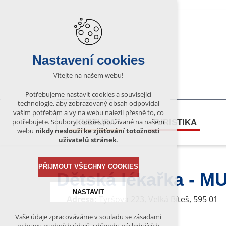
Nastavení cookies
Vítejte na našem webu!
Potřebujeme nastavit cookies a související
technologie, aby zobrazovaný obsah odpovídal
vašim potřebám a vy na webu nalezli přesně to, co
potřebujete. Soubory cookies používané na našem
KULTURA
TURISTIKA
webu
nikdy neslouží ke zjišťování totožnosti
uživatelů stránek
.
PŘIJMOUT VŠECHNY COOKIES
Dětská lékařka - M
NASTAVIT
Adresa:
Tyršova 223, Velká Bíteš, 595 01
Vaše údaje zpracováváme v souladu se zásadami
Technická cookies