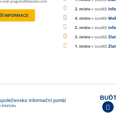
e-mail:
program@bitessko.com
2. místo
v soutěži
Inf
ŠÍ INFORMACE
4. místo
v soutěži
Web
2. místo
v soutěži
Inf
3. místo
v soutěži
Zla
1. místo
v soutěži
Zla
BUĎT
 společensko informační portál
na bítešsku