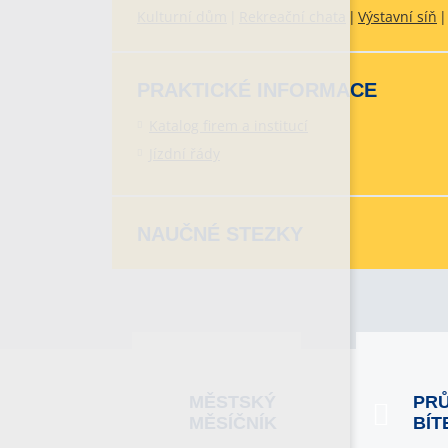
Kulturní dům
Rekreační chata
Výstavní síň
PRAKTICKÉ INFORMACE
Katalog firem a institucí
Jízdní řády
NAUČNÉ STEZKY
MĚSTSKÝ
PR
MĚSÍČNÍK
BÍT