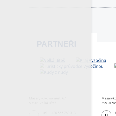
PARTNEŘI
Masarykovo náměstí 67
Masaryko
595 01 Velká Bíteš
595 01 Ve
tel.:
+ 420 566 789 313