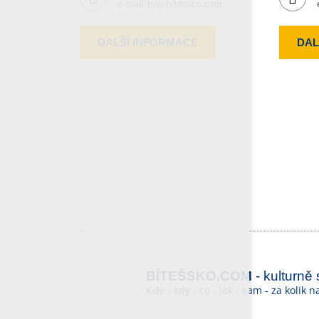
e-mail:
tic@bitessko.com
DALŠÍ INFORMACE
DAL
BÍTEŠSKO.COM
- kulturně
Kde - kdy - co - jak - kam - za kolik 