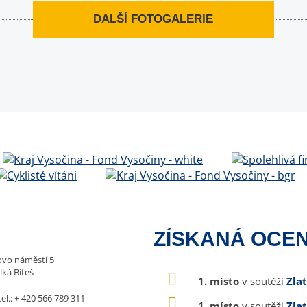
DALŠÍ FOTOGALERIE
ZÍSKANÁ OCEN
vo náměstí 5
lká Bíteš
1. místo
v soutěži
Zla
tel.:
+ 420 566 789 311
1. místo
v soutěži
Zla