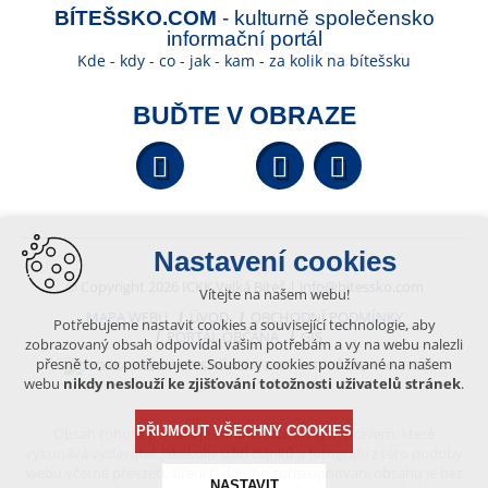
BÍTEŠSKO.COM
- kulturně společensko
informační portál
Kde - kdy - co - jak - kam - za kolik na bítešsku
BUĎTE V OBRAZE
Facebook
YouTube
Wikipedi
Nastavení cookies
© Copyright 2026 ICKK Velká Bíteš |
info@bitessko.com
Vítejte na našem webu!
MAPA WEBU
ÚVOD
OBCHODNÍ PODMÍNKY
Potřebujeme nastavit cookies a související technologie, aby
PORTÁL OBČANA
GIS
zobrazovaný obsah odpovídal vašim potřebám a vy na webu nalezli
přesně to, co potřebujete. Soubory cookies používané na našem
VYTVOŘENO V XART.CZ
webu
nikdy neslouží ke zjišťování totožnosti uživatelů stránek
.
PŘIJMOUT VŠECHNY COOKIES
Obsah tohoto portálu je chráněn autorským právem, které
vykonává vydavatel. Jakékoliv užití článků a fotografií z této podoby
webu včetně převzetí, šíření či dalšího zpřístupňování obsahu je bez
NASTAVIT