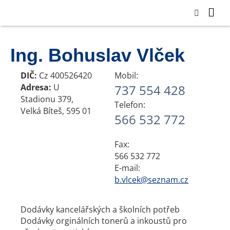
Ing. Bohuslav Vlček
DIČ:
Cz 400526420
Mobil:
Adresa:
U
737 554 428
Stadionu 379,
Telefon:
Velká Bíteš, 595 01
566 532 772
Fax:
566 532 772
E-mail:
b.vlcek@seznam.cz
Dodávky kancelářských a školních potřeb
Dodávky orginálních tonerů a inkoustů pro