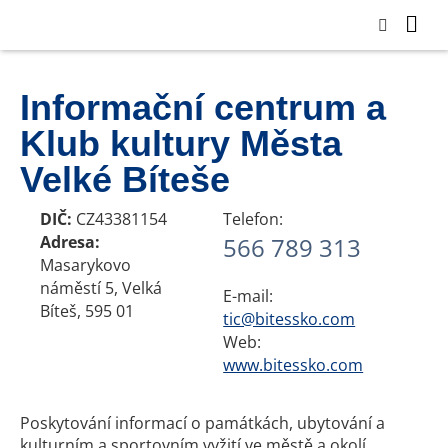
Informační centrum a
Klub kultury Města
Velké Bíteše
DIČ:
CZ43381154
Telefon:
Adresa:
566 789 313
Masarykovo
náměstí 5, Velká
E-mail:
Bíteš, 595 01
tic@bitessko.com
Web:
www.bitessko.com
Poskytování informací o památkách, ubytování a
kulturním a sportovním vyžití ve městě a okolí.