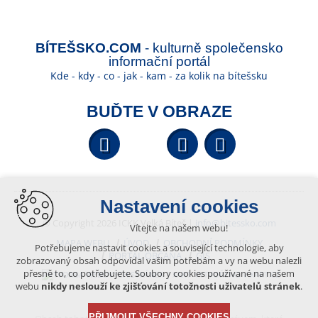
BÍTEŠSKO.COM
- kulturně společensko
informační portál
Kde - kdy - co - jak - kam - za kolik na bítešsku
BUĎTE V OBRAZE
Facebook
YouTube
Wikipedi
Nastavení cookies
© Copyright 2026 ICKK Velká Bíteš |
info@bitessko.com
Vítejte na našem webu!
MAPA WEBU
ÚVOD
OBCHODNÍ PODMÍNKY
Potřebujeme nastavit cookies a související technologie, aby
PORTÁL OBČANA
GIS
zobrazovaný obsah odpovídal vašim potřebám a vy na webu nalezli
přesně to, co potřebujete. Soubory cookies používané na našem
VYTVOŘENO V XART.CZ
webu
nikdy neslouží ke zjišťování totožnosti uživatelů stránek
.
PŘIJMOUT VŠECHNY COOKIES