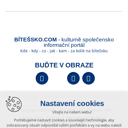
BÍTEŠSKO.COM
- kulturně společensko
informační portál
Kde - kdy - co - jak - kam - za kolik na bítešsku
BUĎTE V OBRAZE
Facebook
YouTube
Wikipedi
Nastavení cookies
© Copyright 2026 ICKK Velká Bíteš |
info@bitessko.com
Vítejte na našem webu!
MAPA WEBU
ÚVOD
OBCHODNÍ PODMÍNKY
Potřebujeme nastavit cookies a související technologie, aby
PORTÁL OBČANA
GIS
zobrazovaný obsah odpovídal vašim potřebám a vy na webu nalezli