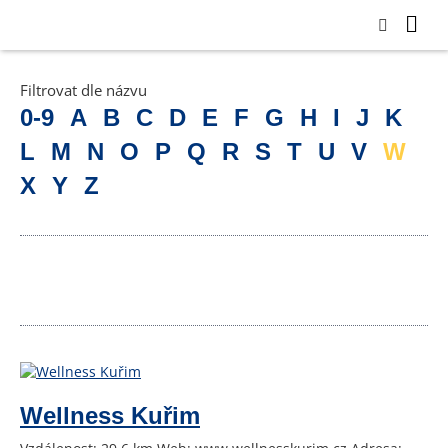
Filtrovat dle názvu
0-9
A
B
C
D
E
F
G
H
I
J
K
L
M
N
O
P
Q
R
S
T
U
V
W
X
Y
Z
Wellness Kuřim