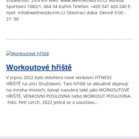
Vzdálenost: 29,6 km Web: www.wellnesskurim.cz Adresa:
Sportovní 1082/1, 664 34 Kuřim Telefon: +420 541 420 240 E-
mail: info@wellnesskurim.cz Otevírací doba: Denně 9:00 -
21: 00
Workoutové hřiště
V srpnu 2022 bylo otevřeno nové venkovní FITNESS
HŘIŠTĚ na ulici Družstevní. Tato hřiště se aktuálně objevují
na mnoha místech, bývají nazvána také jako WORKOUTOVÉ
HŘIŠTĚ, VENKOVNÍ POSILOVNA nebo WORKOUT POSILOVNA.
Foto: Petr Lerch, 2022 Jedná se o soustavu…