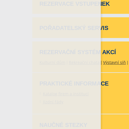
REZERVACE VSTUPENEK
POŘADATELSKÝ SERVIS
REZERVAČNÍ SYSTÉM AKCÍ
Kulturní dům
Rekreační chata
Výstavní síň
PRAKTICKÉ INFORMACE
Katalog firem a institucí
Jízdní řády
NAUČNÉ STEZKY