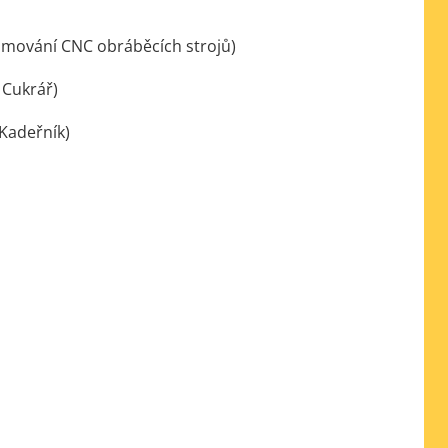
ramování CNC obráběcích strojů)
 Cukrář)
 Kadeřník)