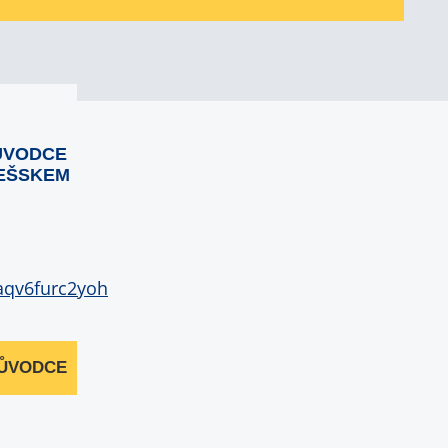
ŮVODCE
EŠSKEM
RŮVODCE