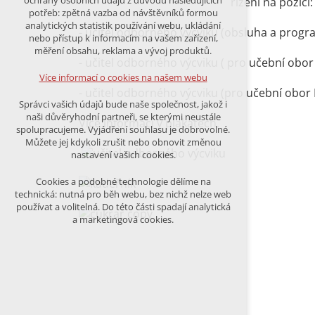
ochrany osobních údajů z důvodu následujících
řízení na pozici:
nutná pro provozování webu
potřeb: zpětná vazba od návštěvníků formou
udržení kontextu stránek (session):
analytických statistik používání webu, ukládání
- učitel odborného výcviku (obsluha a prog
případná přihlášení, volby jazyka, apod.
nebo přístup k informacím na vašem zařízení,
měření obsahu, reklama a vývoj produktů.
Volitelná cookies
- učitel odborného výcviku ( pro učební obor
analytická pro anonymizované
Více informací o cookies na našem webu
vyhodnocení návštěvnosti
- učitel odborného výcviku (pro učební obor
marketingová cookies (Google)
Správci vašich údajů bude naše společnost, jakož i
naši důvěryhodní partneři, se kterými neustále
Více informací v plakátech.
Více informací o cookies na našem webu
spolupracujeme. Vyjádření souhlasu je dobrovolné.
Můžete jej kdykoli zrušit nebo obnovit změnou
nastavení vašich cookies.
PŘIJMOUT VŠECHNY COOKIES
Cookies a podobné technologie dělíme na
technická: nutná pro běh webu, bez nichž nelze web
používat a volitelná. Do této části spadají analytická
ODMÍTNOUT VŠE
a marketingová cookies.