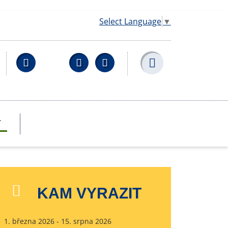
Select Language
▼
Facebook
YouTube
Wikipedia
T
KAM VYRAZIT
1. března 2026 - 15. srpna 2026