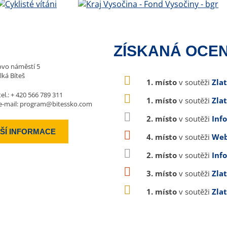
ZÍSKANÁ OCEN
vo náměstí 5
lká Bíteš
1. místo
v soutěži
Zla
tel.:
+ 420 566 789 311
1. místo
v soutěži
Zla
e-mail:
program@bitessko.com
2. místo
v soutěži
Inf
ŠÍ INFORMACE
4. místo
v soutěži
Web
2. místo
v soutěži
Inf
3. místo
v soutěži
Zla
1. místo
v soutěži
Zla