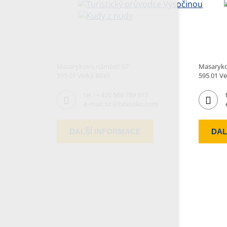
Masarykovo náměstí 67
Masaryko
595 01 Velká Bíteš
595 01 Ve
tel.:
+ 420 566 789 313
e-mail:
tic@bitessko.com
DALŠÍ INFORMACE
DAL