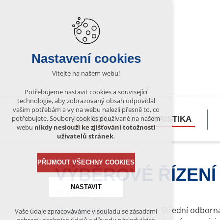
Nastavení cookies
Vítejte na našem webu!
Potřebujeme nastavit cookies a související
technologie, aby zobrazovaný obsah odpovídal
vašim potřebám a vy na webu nalezli přesně to, co
potřebujete. Soubory cookies používané na našem
KULTURA
TURISTIKA
webu
nikdy neslouží ke zjišťování totožnosti
uživatelů stránek
.
PŘIJMOUT VŠECHNY COOKIES
VÝBĚROVÉ ŘÍZENÍ 
NASTAVIT
17.6.2026
Střední odborná
Vaše údaje zpracováváme v souladu se zásadami
Technická cookies