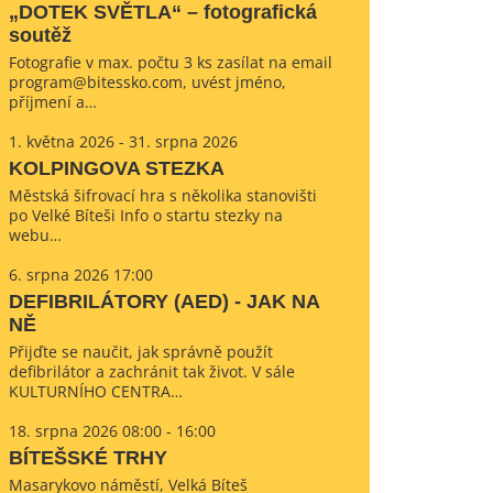
„DOTEK SVĚTLA“ – fotografická
soutěž
Fotografie v max. počtu 3 ks zasílat na email
program@bitessko.com, uvést jméno,
příjmení a…
1. května 2026 - 31. srpna 2026
KOLPINGOVA STEZKA
Městská šifrovací hra s několika stanovišti
po Velké Bíteši Info o startu stezky na
webu…
6. srpna 2026 17:00
DEFIBRILÁTORY (AED) - JAK NA
NĚ
Přijďte se naučit, jak správně použít
defibrilátor a zachránit tak život. V sále
KULTURNÍHO CENTRA…
18. srpna 2026 08:00 - 16:00
BÍTEŠSKÉ TRHY
Masarykovo náměstí, Velká Bíteš