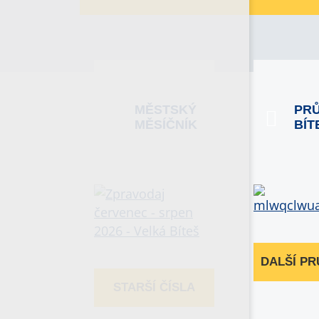
MĚSTSKÝ
PR
MĚSÍČNÍK
BÍT
DALŠÍ P
STARŠÍ ČÍSLA