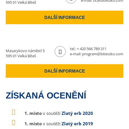
e-mail:
tic@bitessko.com
595 01 Velká Bíteš
DALŠÍ INFORMACE
tel.:
+ 420 566 789 311
Masarykovo náměstí 5
e-mail:
program@bitessko.com
595 01 Velká Bíteš
DALŠÍ INFORMACE
ZÍSKANÁ OCENĚNÍ
1. místo
v soutěži
Zlatý erb 2020
1. místo
v soutěži
Zlatý erb 2019