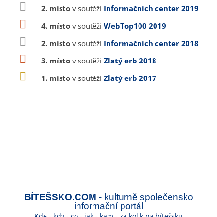
2. místo
v soutěži
Informačních center 2019
4. místo
v soutěži
WebTop100 2019
2. místo
v soutěži
Informačních center 2018
3. místo
v soutěži
Zlatý erb 2018
1. místo
v soutěži
Zlatý erb 2017
BÍTEŠSKO.COM
- kulturně společensko
informační portál
Kde - kdy - co - jak - kam - za kolik na bítešsku