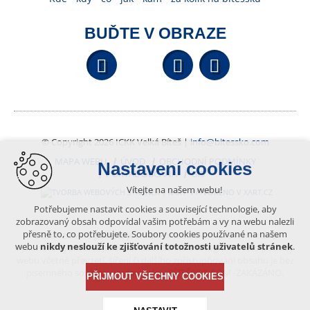
BUĎTE V OBRAZE
Facebook
YouTube
Wikipedi
© Copyright 2026 ICKK Velká Bíteš |
info@bitessko.com
MAPA WEBU
ÚVOD
OBCHODNÍ PODMÍNKY
Nastavení cookies
PORTÁL OBČANA
GIS
Vítejte na našem webu!
VYTVOŘENO V XART.CZ
Potřebujeme nastavit cookies a související technologie, aby
zobrazovaný obsah odpovídal vašim potřebám a vy na webu nalezli
přesně to, co potřebujete. Soubory cookies používané na našem
Obsah tohoto portálu je chráněn autorským právem, které
webu
nikdy neslouží ke zjišťování totožnosti uživatelů stránek
.
vykonává vydavatel. Jakékoliv užití článků a fotografií z této podoby
webu včetně převzetí, šíření či dalšího zpřístupňování obsahu je bez
písemného souhlasu vydavatele – BÍTEŠSKO.COM -ZAKÁZÁNO.
PŘIJMOUT VŠECHNY COOKIES