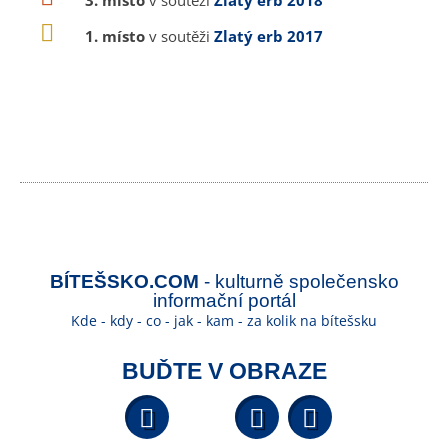
3. místo
v soutěži
Zlatý erb 2018
1. místo
v soutěži
Zlatý erb 2017
BÍTEŠSKO.COM
- kulturně společensko
informační portál
Kde - kdy - co - jak - kam - za kolik na bítešsku
BUĎTE V OBRAZE
Facebook
YouTube
Wikipedi