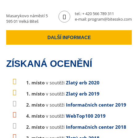
tel.:
+ 420 566 789 311
Masarykovo náměstí 5
e-mail:
program@bitessko.com
595 01 Velká Bíteš
DALŠÍ INFORMACE
ZÍSKANÁ OCENĚNÍ
1. místo
v soutěži
Zlatý erb 2020
1. místo
v soutěži
Zlatý erb 2019
2. místo
v soutěži
Informačních center 2019
4. místo
v soutěži
WebTop100 2019
2. místo
v soutěži
Informačních center 2018