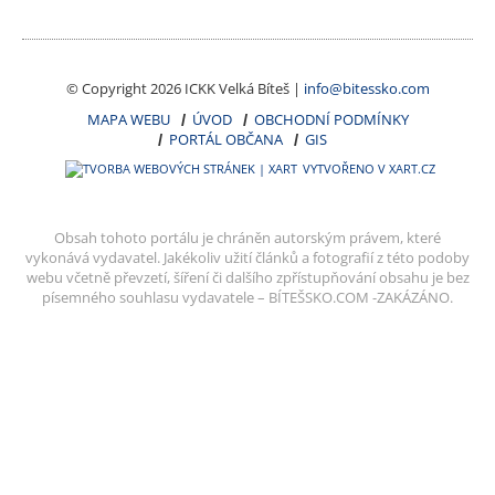
© Copyright 2026 ICKK Velká Bíteš |
info@bitessko.com
MAPA WEBU
ÚVOD
OBCHODNÍ PODMÍNKY
PORTÁL OBČANA
GIS
VYTVOŘENO V XART.CZ
Obsah tohoto portálu je chráněn autorským právem, které
vykonává vydavatel. Jakékoliv užití článků a fotografií z této podoby
webu včetně převzetí, šíření či dalšího zpřístupňování obsahu je bez
písemného souhlasu vydavatele – BÍTEŠSKO.COM -ZAKÁZÁNO.