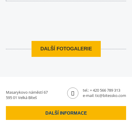
DALŠÍ FOTOGALERIE
tel.:
+ 420 566 789 313
Masarykovo náměstí 67
e-mail:
tic@bitessko.com
595 01 Velká Bíteš
DALŠÍ INFORMACE