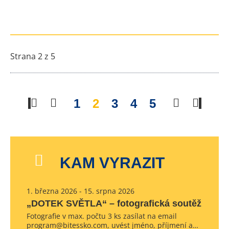
Strana 2 z 5
1
2
3
4
5
KAM VYRAZIT
1. března 2026 - 15. srpna 2026
„DOTEK SVĚTLA“ – fotografická soutěž
Fotografie v max. počtu 3 ks zasílat na email
program@bitessko.com, uvést jméno, příjmení a…