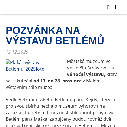
POZVÁNKA NA
VÝSTAVU BETLÉMŮ
12.12.2025
Městské muzeum ve
Velké Bíteši vás zve na
vánoční výstavu,
která
se uskuteční
od 17. do 28. prosince
v Malém
výstavním sále muzea.
Vedle Velkobítešského Betlému pana Kejdy, který si
pro svou sbírku nechalo muzeum vyhotovit na
zakázku, budete mít možnost shlédnout pohyblivý
Betlém pana Maška, zapůjčeny budou rovněž dvě
ukázky Třebíčské řezbářské práce Betlémů z Muzea