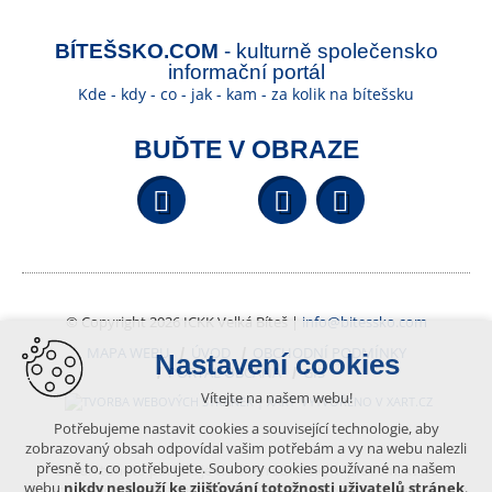
BÍTEŠSKO.COM
- kulturně společensko
informační portál
Kde - kdy - co - jak - kam - za kolik na bítešsku
BUĎTE V OBRAZE
Facebook
YouTube
Wikipedi
© Copyright 2026 ICKK Velká Bíteš |
info@bitessko.com
MAPA WEBU
ÚVOD
OBCHODNÍ PODMÍNKY
Nastavení cookies
PORTÁL OBČANA
GIS
Vítejte na našem webu!
VYTVOŘENO V XART.CZ
Potřebujeme nastavit cookies a související technologie, aby
zobrazovaný obsah odpovídal vašim potřebám a vy na webu nalezli
přesně to, co potřebujete. Soubory cookies používané na našem
Obsah tohoto portálu je chráněn autorským právem, které
webu
nikdy neslouží ke zjišťování totožnosti uživatelů stránek
.
vykonává vydavatel. Jakékoliv užití článků a fotografií z této podoby