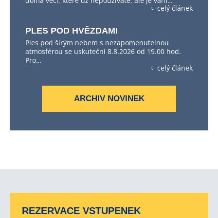
doma věci, které už nepoužíváte, ale je vám…
celý článek
PLES POD HVĚZDAMI
Ples pod širým nebem s nezapomenutelnou
atmosférou se uskuteční 8.8.2026 od 19.00 hod.
Pro…
celý článek
ARCHIV NOVINEK
REZERVACE VSTUPENEK