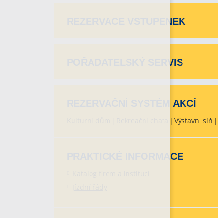
REZERVACE VSTUPENEK
POŘADATELSKÝ SERVIS
REZERVAČNÍ SYSTÉM AKCÍ
Kulturní dům
Rekreační chata
Výstavní síň
PRAKTICKÉ INFORMACE
Katalog firem a institucí
Jízdní řády