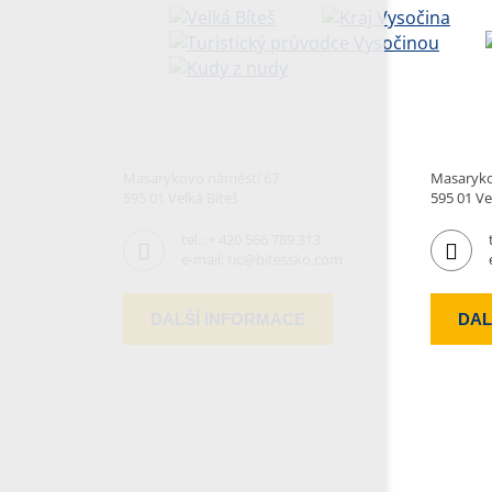
Masarykovo náměstí 67
Masaryko
595 01 Velká Bíteš
595 01 Ve
tel.:
+ 420 566 789 313
e-mail:
tic@bitessko.com
DALŠÍ INFORMACE
DAL