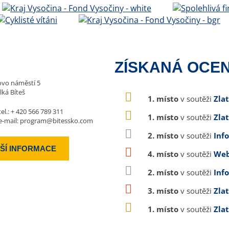
ZÍSKANÁ OCEN
vo náměstí 5
lká Bíteš
1. místo
v soutěži
Zla
tel.:
+ 420 566 789 311
1. místo
v soutěži
Zla
e-mail:
program@bitessko.com
2. místo
v soutěži
Inf
ŠÍ INFORMACE
4. místo
v soutěži
Web
2. místo
v soutěži
Inf
3. místo
v soutěži
Zla
1. místo
v soutěži
Zla