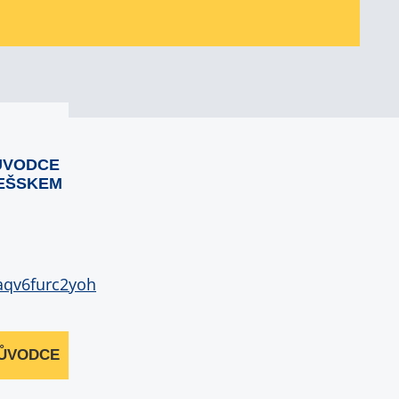
ŮVODCE
EŠSKEM
RŮVODCE