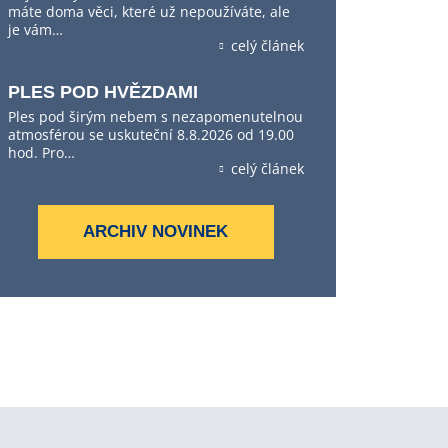
máte doma věci, které už nepoužíváte, ale
je vám…
celý článek
PLES POD HVĚZDAMI
Ples pod širým nebem s nezapomenutelnou
atmosférou se uskuteční 8.8.2026 od 19.00
hod. Pro…
celý článek
ARCHIV NOVINEK