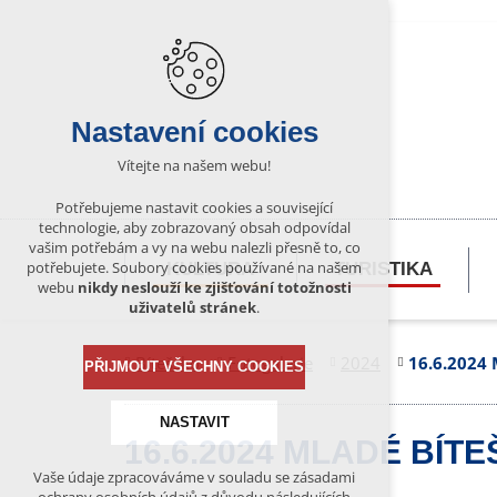
Nastavení cookies
Vítejte na našem webu!
Potřebujeme nastavit cookies a související
technologie, aby zobrazovaný obsah odpovídal
vašim potřebám a vy na webu nalezli přesně to, co
potřebujete. Soubory cookies používané na našem
KULTURA
TURISTIKA
webu
nikdy neslouží ke zjišťování totožnosti
uživatelů stránek
.
Bítešsko
Fotogalerie
2024
16.6.2024
PŘIJMOUT VŠECHNY COOKIES
NASTAVIT
16.6.2024 MLADÉ BÍT
Vaše údaje zpracováváme v souladu se zásadami
Technická cookies