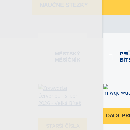
NAUČNÉ STEZKY
MĚSTSKÝ
PR
MĚSÍČNÍK
BÍT
DALŠÍ P
STARŠÍ ČÍSLA