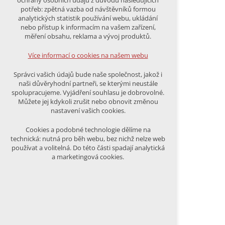
ochrany osobních údajů z důvodu následujících
nutná pro provozování webu
potřeb: zpětná vazba od návštěvníků formou
udržení kontextu stránek (session):
analytických statistik používání webu, ukládání
případná přihlášení, volby jazyka, apod.
nebo přístup k informacím na vašem zařízení,
měření obsahu, reklama a vývoj produktů.
Volitelná cookies
analytická pro anonymizované
Více informací o cookies na našem webu
vyhodnocení návštěvnosti
marketingová cookies (Google)
Správci vašich údajů bude naše společnost, jakož i
naši důvěryhodní partneři, se kterými neustále
Více informací o cookies na našem webu
spolupracujeme. Vyjádření souhlasu je dobrovolné.
Můžete jej kdykoli zrušit nebo obnovit změnou
nastavení vašich cookies.
PŘIJMOUT VŠECHNY COOKIES
Cookies a podobné technologie dělíme na
technická: nutná pro běh webu, bez nichž nelze web
používat a volitelná. Do této části spadají analytická
ODMÍTNOUT VŠE
a marketingová cookies.