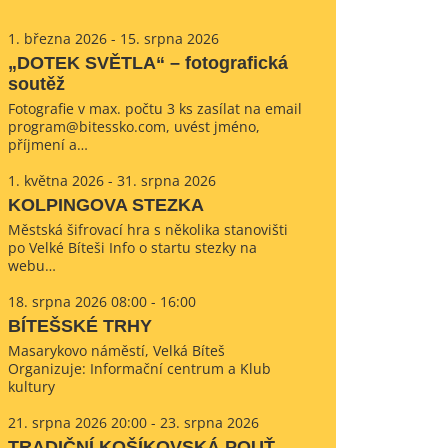
1. března 2026 - 15. srpna 2026
„DOTEK SVĚTLA“ – fotografická
soutěž
Fotografie v max. počtu 3 ks zasílat na email
program@bitessko.com, uvést jméno,
příjmení a…
1. května 2026 - 31. srpna 2026
KOLPINGOVA STEZKA
Městská šifrovací hra s několika stanovišti
po Velké Bíteši Info o startu stezky na
webu…
18. srpna 2026 08:00 - 16:00
BÍTEŠSKÉ TRHY
Masarykovo náměstí, Velká Bíteš
Organizuje: Informační centrum a Klub
kultury
21. srpna 2026 20:00 - 23. srpna 2026
TRADIČNÍ KOŠÍKOVSKÁ POUŤ