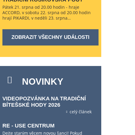
Pátek 21. srpna od 20.00 hodin - hraje
ACCORD, v sobotu 22. srpna od 20.00 hodin
hrají PIKARDI, v neděli 23. srpna…
ZOBRAZIT VŠECHNY UDÁLOSTI
NOVINKY
VIDEOPOZVÁNKA NA TRADIČNÍ
BÍTEŠSKÉ HODY 2026
celý článek
RE - USE CENTRUM
Dejte starým věcem novou šanci! Pokud