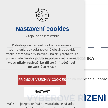
Nastavení cookies
Vítejte na našem webu!
Potřebujeme nastavit cookies a související
technologie, aby zobrazovaný obsah odpovídal
vašim potřebám a vy na webu nalezli přesně to, co
potřebujete. Soubory cookies používané na našem
KULTURA
TURISTIKA
webu
nikdy neslouží ke zjišťování totožnosti
uživatelů stránek
.
Bítešsko
Kam na výlet na Vysočině a Jihomo
PŘIJMOUT VŠECHNY COOKIES
NASTAVIT
VÝBĚROVÉ ŘÍZENÍ 
Vaše údaje zpracováváme v souladu se zásadami
Technická cookies
17.6.2026