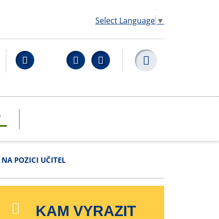
Select Language
▼
Facebook
YouTube
Wikipedia
T
 NA POZICI UČITEL
KAM VYRAZIT