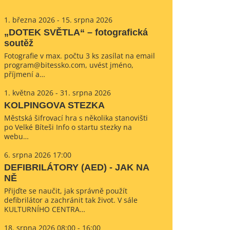
1. března 2026 - 15. srpna 2026
„DOTEK SVĚTLA“ – fotografická
soutěž
Fotografie v max. počtu 3 ks zasílat na email
program@bitessko.com, uvést jméno,
příjmení a…
1. května 2026 - 31. srpna 2026
KOLPINGOVA STEZKA
Městská šifrovací hra s několika stanovišti
po Velké Bíteši Info o startu stezky na
webu…
6. srpna 2026 17:00
DEFIBRILÁTORY (AED) - JAK NA
NĚ
Přijďte se naučit, jak správně použít
defibrilátor a zachránit tak život. V sále
KULTURNÍHO CENTRA…
18. srpna 2026 08:00 - 16:00