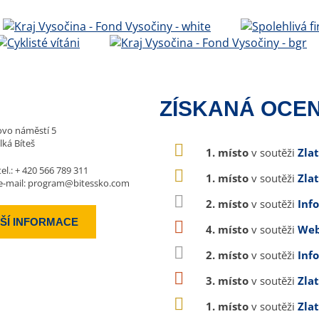
ZÍSKANÁ OCEN
vo náměstí 5
lká Bíteš
1. místo
v soutěži
Zla
tel.:
+ 420 566 789 311
1. místo
v soutěži
Zla
e-mail:
program@bitessko.com
2. místo
v soutěži
Inf
ŠÍ INFORMACE
4. místo
v soutěži
Web
2. místo
v soutěži
Inf
3. místo
v soutěži
Zla
1. místo
v soutěži
Zla