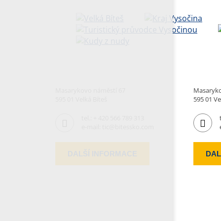
Masarykovo náměstí 67
Masaryko
595 01 Velká Bíteš
595 01 Ve
tel.:
+ 420 566 789 313
e-mail:
tic@bitessko.com
DALŠÍ INFORMACE
DAL