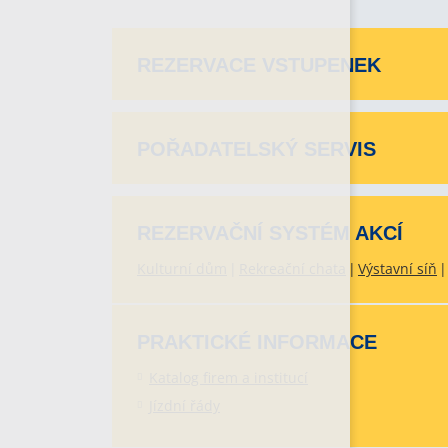
REZERVACE VSTUPENEK
POŘADATELSKÝ SERVIS
REZERVAČNÍ SYSTÉM AKCÍ
Kulturní dům
Rekreační chata
Výstavní síň
PRAKTICKÉ INFORMACE
Katalog firem a institucí
Jízdní řády