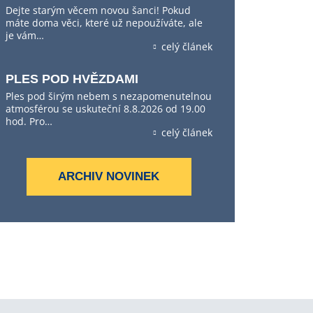
Dejte starým věcem novou šanci! Pokud
máte doma věci, které už nepoužíváte, ale
je vám…
celý článek
PLES POD HVĚZDAMI
Ples pod širým nebem s nezapomenutelnou
atmosférou se uskuteční 8.8.2026 od 19.00
hod. Pro…
celý článek
ARCHIV NOVINEK