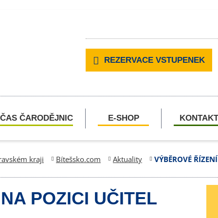
REZERVACE VSTUPENEK
ČAS ČARODĚJNIC
E-SHOP
KONTAK
ravském kraji
Bítešsko.com
Aktuality
VÝBĚROVÉ ŘÍZENÍ
NA POZICI UČITEL