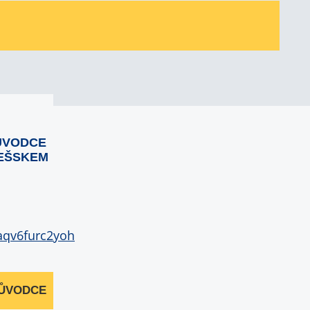
ŮVODCE
EŠSKEM
RŮVODCE