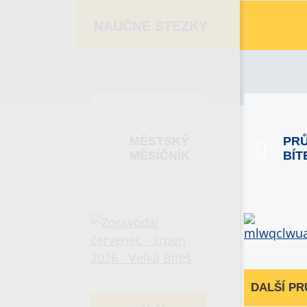
NAUČNÉ STEZKY
MĚSTSKÝ
PR
MĚSÍČNÍK
BÍT
DALŠÍ P