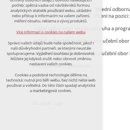
ochrany osobních údajů z důvodu následujících
nutná pro provozování webu
potřeb: zpětná vazba od návštěvníků formou
udržení kontextu stránek (session):
Střední odborná
analytických statistik používání webu, ukládání
případná přihlášení, volby jazyka, apod.
řízení na pozici:
nebo přístup k informacím na vašem zařízení,
měření obsahu, reklama a vývoj produktů.
Volitelná cookies
- učitel odborného výcviku (obsluha a prog
analytická pro anonymizované
Více informací o cookies na našem webu
vyhodnocení návštěvnosti
marketingová cookies (Google)
- učitel odborného výcviku ( pro učební obor
Správci vašich údajů bude naše společnost, jakož i
naši důvěryhodní partneři, se kterými neustále
Více informací o cookies na našem webu
- učitel odborného výcviku (pro učební obor
spolupracujeme. Vyjádření souhlasu je dobrovolné.
Můžete jej kdykoli zrušit nebo obnovit změnou
nastavení vašich cookies.
Více informací v plakátech.
PŘIJMOUT VŠECHNY COOKIES
Cookies a podobné technologie dělíme na
technická: nutná pro běh webu, bez nichž nelze web
používat a volitelná. Do této části spadají analytická
ODMÍTNOUT VŠE
a marketingová cookies.