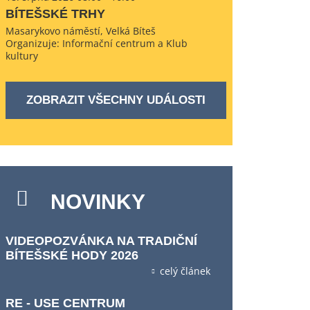
BÍTEŠSKÉ TRHY
Masarykovo náměstí, Velká Bíteš
Organizuje: Informační centrum a Klub
kultury
ZOBRAZIT VŠECHNY UDÁLOSTI
NOVINKY
VIDEOPOZVÁNKA NA TRADIČNÍ
BÍTEŠSKÉ HODY 2026
celý článek
RE - USE CENTRUM