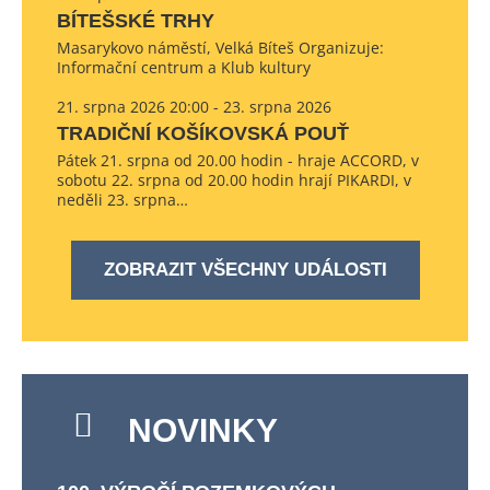
BÍTEŠSKÉ TRHY
Masarykovo náměstí, Velká Bíteš Organizuje:
Informační centrum a Klub kultury
21. srpna 2026 20:00 - 23. srpna 2026
TRADIČNÍ KOŠÍKOVSKÁ POUŤ
Pátek 21. srpna od 20.00 hodin - hraje ACCORD, v
sobotu 22. srpna od 20.00 hodin hrají PIKARDI, v
neděli 23. srpna…
ZOBRAZIT VŠECHNY UDÁLOSTI
NOVINKY