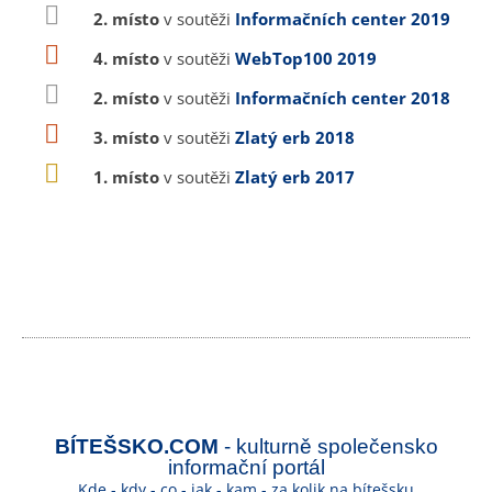
2. místo
v soutěži
Informačních center 2019
4. místo
v soutěži
WebTop100 2019
2. místo
v soutěži
Informačních center 2018
3. místo
v soutěži
Zlatý erb 2018
1. místo
v soutěži
Zlatý erb 2017
BÍTEŠSKO.COM
- kulturně společensko
informační portál
Kde - kdy - co - jak - kam - za kolik na bítešsku