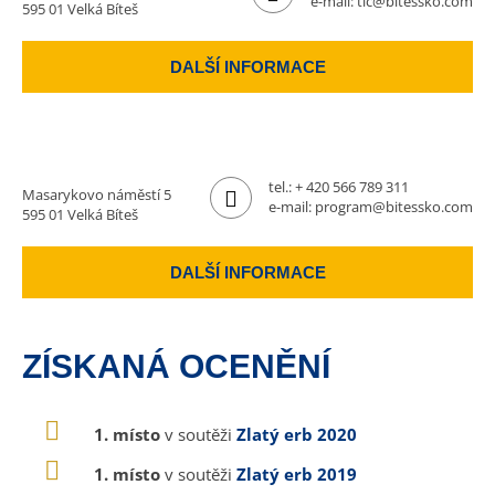
e-mail:
tic@bitessko.com
595 01 Velká Bíteš
DALŠÍ INFORMACE
tel.:
+ 420 566 789 311
Masarykovo náměstí 5
e-mail:
program@bitessko.com
595 01 Velká Bíteš
DALŠÍ INFORMACE
ZÍSKANÁ OCENĚNÍ
1. místo
v soutěži
Zlatý erb 2020
1. místo
v soutěži
Zlatý erb 2019