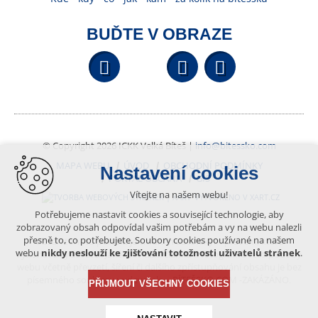
BUĎTE V OBRAZE
Facebook
YouTube
Wikipedi
© Copyright 2026 ICKK Velká Bíteš |
info@bitessko.com
MAPA WEBU
ÚVOD
OBCHODNÍ PODMÍNKY
Nastavení cookies
PORTÁL OBČANA
GIS
Vítejte na našem webu!
VYTVOŘENO V XART.CZ
Potřebujeme nastavit cookies a související technologie, aby
zobrazovaný obsah odpovídal vašim potřebám a vy na webu nalezli
přesně to, co potřebujete. Soubory cookies používané na našem
Obsah tohoto portálu je chráněn autorským právem, které
webu
nikdy neslouží ke zjišťování totožnosti uživatelů stránek
.
vykonává vydavatel. Jakékoliv užití článků a fotografií z této podoby
webu včetně převzetí, šíření či dalšího zpřístupňování obsahu je bez
písemného souhlasu vydavatele – BÍTEŠSKO.COM -ZAKÁZÁNO.
PŘIJMOUT VŠECHNY COOKIES