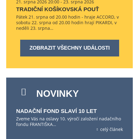
21. srpna 2026 20:00 - 23. srpna 2026
TRADIČNÍ KOŠÍKOVSKÁ POUŤ
Pátek 21. srpna od 20.00 hodin - hraje ACCORD, v
sobotu 22. srpna od 20.00 hodin hrají PIKARDI, v
neděli 23. srpna…
ZOBRAZIT VŠECHNY UDÁLOSTI
NOVINKY
NADAČNÍ FOND SLAVÍ 10 LET
Zveme Vás na oslavy 10. výročí založení nadačního
fondu FRANTIŠKA…
celý článek