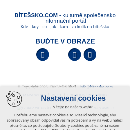
BÍTEŠSKO.COM
- kulturně společensko
informační portál
Kde - kdy - co - jak - kam - za kolik na bítešsku
BUĎTE V OBRAZE
Facebook
YouTube
Wikipedi
© Copyright 2026 ICKK Velká Bíteš |
info@bitessko.com
MAPA WEBU
ÚVOD
OBCHODNÍ PODMÍNKY
Nastavení cookies
PORTÁL OBČANA
GIS
Vítejte na našem webu!
VYTVOŘENO V XART.CZ
Potřebujeme nastavit cookies a související technologie, aby
zobrazovaný obsah odpovídal vašim potřebám a vy na webu nalezli
přesně to, co potřebujete. Soubory cookies používané na našem
Obsah tohoto portálu je chráněn autorským právem, které