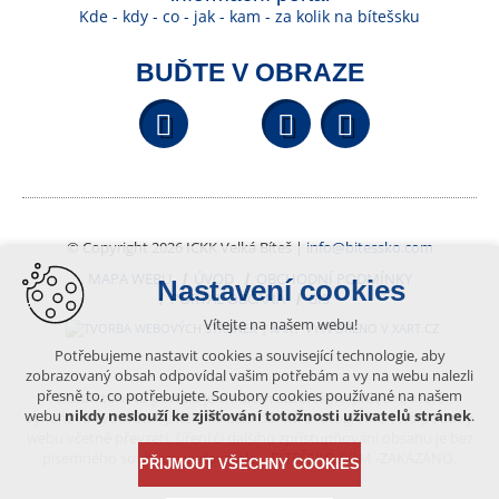
Kde - kdy - co - jak - kam - za kolik na bítešsku
BUĎTE V OBRAZE
Facebook
YouTube
Wikipedi
© Copyright 2026 ICKK Velká Bíteš |
info@bitessko.com
MAPA WEBU
ÚVOD
OBCHODNÍ PODMÍNKY
Nastavení cookies
PORTÁL OBČANA
GIS
Vítejte na našem webu!
VYTVOŘENO V XART.CZ
Potřebujeme nastavit cookies a související technologie, aby
zobrazovaný obsah odpovídal vašim potřebám a vy na webu nalezli
přesně to, co potřebujete. Soubory cookies používané na našem
Obsah tohoto portálu je chráněn autorským právem, které
webu
nikdy neslouží ke zjišťování totožnosti uživatelů stránek
.
vykonává vydavatel. Jakékoliv užití článků a fotografií z této podoby
webu včetně převzetí, šíření či dalšího zpřístupňování obsahu je bez
písemného souhlasu vydavatele – BÍTEŠSKO.COM -ZAKÁZÁNO.
PŘIJMOUT VŠECHNY COOKIES