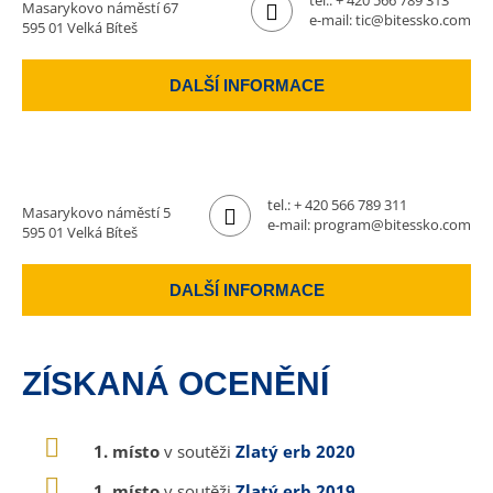
tel.:
+ 420 566 789 313
Masarykovo náměstí 67
e-mail:
tic@bitessko.com
595 01 Velká Bíteš
DALŠÍ INFORMACE
tel.:
+ 420 566 789 311
Masarykovo náměstí 5
e-mail:
program@bitessko.com
595 01 Velká Bíteš
DALŠÍ INFORMACE
ZÍSKANÁ OCENĚNÍ
1. místo
v soutěži
Zlatý erb 2020
1. místo
v soutěži
Zlatý erb 2019