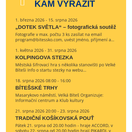
KAM VYRAZIT
1. března 2026 - 15. srpna 2026
„DOTEK SVĚTLA“ – fotografická soutěž
Fotografie v max. počtu 3 ks zasílat na email
program@bitessko.com, uvést jméno, příjmení a…
1. května 2026 - 31. srpna 2026
KOLPINGOVA STEZKA
Městská šifrovací hra s několika stanovišti po Velké
Bíteši Info o startu stezky na webu…
18. srpna 2026 08:00 - 16:00
BÍTEŠSKÉ TRHY
Masarykovo náměstí, Velká Bíteš Organizuje:
Informační centrum a Klub kultury
21. srpna 2026 20:00 - 23. srpna 2026
TRADIČNÍ KOŠÍKOVSKÁ POUŤ
Pátek 21. srpna od 20.00 hodin - hraje ACCORD, v
sobotu 22. srpna od 20.00 hodin hrají PIKARDI, v