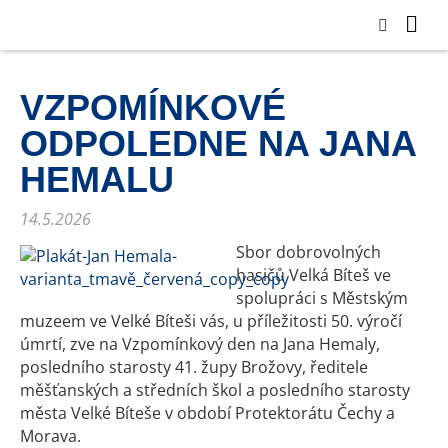
VZPOMÍNKOVÉ
ODPOLEDNE NA JANA
HEMALU
14.5.2026
Sbor dobrovolných
hasičů Velká Bíteš ve
spolupráci s Městským
muzeem ve Velké Bíteši vás, u příležitosti 50. výročí
úmrtí, zve na Vzpomínkový den na Jana Hemaly,
posledního starosty 41. župy Brožovy, ředitele
měšťanských a středních škol a posledního starosty
města Velké Bíteše v období Protektorátu Čechy a
Morava.