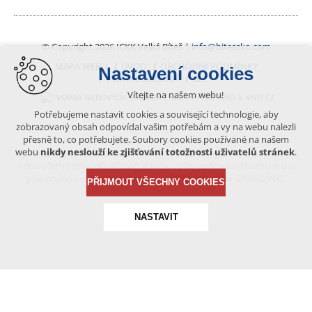
© Copyright 2026 ICKK Velká Bíteš |
info@bitessko.com
MAPA WEBU
ÚVOD
OBCHODNÍ PODMÍNKY
Nastavení cookies
PORTÁL OBČANA
GIS
Vítejte na našem webu!
VYTVOŘENO V XART.CZ
Potřebujeme nastavit cookies a související technologie, aby
zobrazovaný obsah odpovídal vašim potřebám a vy na webu nalezli
přesně to, co potřebujete. Soubory cookies používané na našem
Obsah tohoto portálu je chráněn autorským právem, které
webu
nikdy neslouží ke zjišťování totožnosti uživatelů stránek
.
vykonává vydavatel. Jakékoliv užití článků a fotografií z této podoby
webu včetně převzetí, šíření či dalšího zpřístupňování obsahu je bez
písemného souhlasu vydavatele – BÍTEŠSKO.COM -ZAKÁZÁNO.
PŘIJMOUT VŠECHNY COOKIES
NASTAVIT
Technická cookies
nutná pro provozování webu
udržení kontextu stránek (session): případná přihlášení,
volby jazyka, apod.