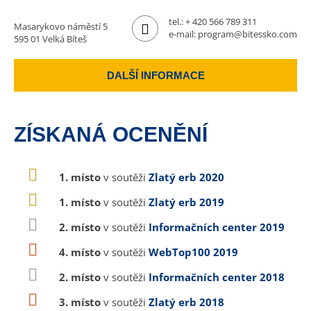
tel.:
+ 420 566 789 311
Masarykovo náměstí 5
e-mail:
program@bitessko.com
595 01 Velká Bíteš
DALŠÍ INFORMACE
ZÍSKANÁ OCENĚNÍ
1. místo
v soutěži
Zlatý erb 2020
1. místo
v soutěži
Zlatý erb 2019
2. místo
v soutěži
Informačních center 2019
4. místo
v soutěži
WebTop100 2019
2. místo
v soutěži
Informačních center 2018
3. místo
v soutěži
Zlatý erb 2018