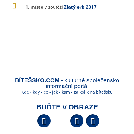
1. místo
v soutěži
Zlatý erb 2017
BÍTEŠSKO.COM
- kulturně společensko
informační portál
Kde - kdy - co - jak - kam - za kolik na bítešsku
BUĎTE V OBRAZE
Facebook
YouTube
Wikipedi