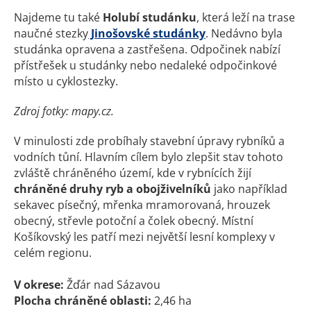
Najdeme tu také
Holubí studánku
, která leží na trase
naučné stezky
Jinošovské studánky
. Nedávno byla
studánka opravena a zastřešena. Odpočinek nabízí
přístřešek u studánky nebo nedaleké odpočinkové
místo u cyklostezky.
Zdroj fotky: mapy.cz.
V minulosti zde probíhaly stavební úpravy rybníků a
vodních tůní. Hlavním cílem bylo zlepšit stav tohoto
zvláště chráněného území, kde v rybnících žijí
chráněné druhy ryb a obojživelníků
jako například
sekavec písečný, mřenka mramorovaná, hrouzek
obecný, střevle potoční a čolek obecný. Místní
Košíkovský les patří mezi největší lesní komplexy v
celém regionu.
V okrese:
Žďár nad Sázavou
Plocha chráněné oblasti:
2,46 ha