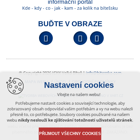
informační portál
Kde - kdy - co - jak - kam - za kolik na bítešsku
BUĎTE V OBRAZE
Facebook
YouTube
Wikipedi
© Copyright 2026 ICKK Velká Bíteš |
info@bitessko.com
MAPA WEBU
ÚVOD
OBCHODNÍ PODMÍNKY
Nastavení cookies
PORTÁL OBČANA
GIS
Vítejte na našem webu!
VYTVOŘENO V XART.CZ
Potřebujeme nastavit cookies a související technologie, aby
zobrazovaný obsah odpovídal vašim potřebám a vy na webu nalezli
přesně to, co potřebujete. Soubory cookies používané na našem
Obsah tohoto portálu je chráněn autorským právem, které
webu
nikdy neslouží ke zjišťování totožnosti uživatelů stránek
.
vykonává vydavatel. Jakékoliv užití článků a fotografií z této podoby
webu včetně převzetí, šíření či dalšího zpřístupňování obsahu je bez
písemného souhlasu vydavatele – BÍTEŠSKO.COM -ZAKÁZÁNO.
PŘIJMOUT VŠECHNY COOKIES