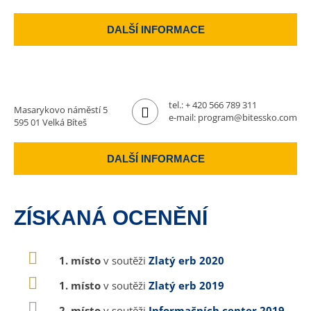
DALŠÍ INFORMACE
tel.:
+ 420 566 789 311
Masarykovo náměstí 5
e-mail:
program@bitessko.com
595 01 Velká Bíteš
DALŠÍ INFORMACE
ZÍSKANÁ OCENĚNÍ
1. místo
v soutěži
Zlatý erb 2020
1. místo
v soutěži
Zlatý erb 2019
2. místo
v soutěži
Informačních center 2019