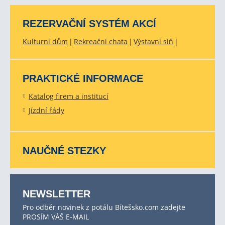
REZERVAČNÍ SYSTÉM AKCÍ
Kulturní dům
Rekreační chata
Výstavní síň
PRAKTICKÉ INFORMACE
Katalog firem a institucí
Jízdní řády
NAUČNÉ STEZKY
NEWSLETTER
Pro odběr novinek z potálu Bítešsko.com zadejte
PROSÍM VÁŠ E-MAIL