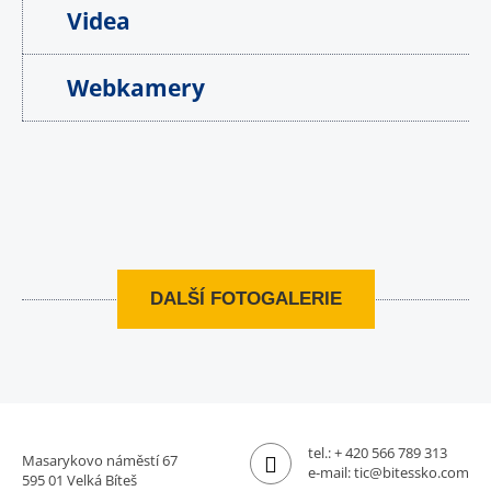
Videa
Webkamery
DALŠÍ FOTOGALERIE
tel.:
+ 420 566 789 313
Masarykovo náměstí 67
e-mail:
tic@bitessko.com
595 01 Velká Bíteš